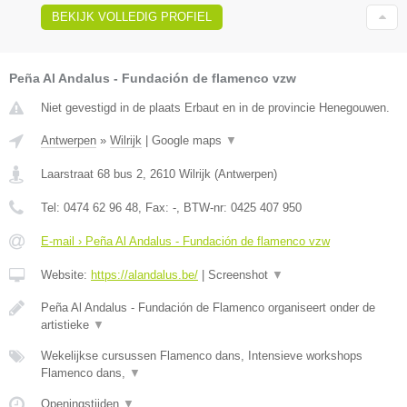
BEKIJK VOLLEDIG PROFIEL
Peña Al Andalus - Fundación de flamenco vzw
Niet gevestigd in de plaats Erbaut en in de provincie Henegouwen.
Antwerpen
»
Wilrijk
|
Google maps
▼
Laarstraat 68 bus 2
,
2610
Wilrijk
(
Antwerpen
)
Tel:
0474 62 96 48
, Fax:
-
, BTW-nr:
0425 407 950
E-mail › Peña Al Andalus - Fundación de flamenco vzw
Website:
https://alandalus.be/
|
Screenshot
▼
Peña Al Andalus - Fundación de Flamenco organiseert onder de
artistieke
▼
Wekelijkse cursussen Flamenco dans, Intensieve workshops
Flamenco dans,
▼
Openingstijden
▼