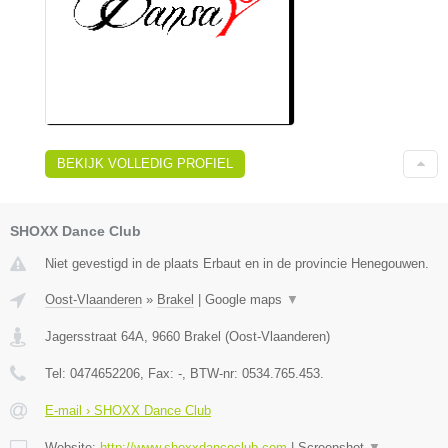
BEKIJK VOLLEDIG PROFIEL
SHOXX Dance Club
Niet gevestigd in de plaats Erbaut en in de provincie Henegouwen.
Oost-Vlaanderen
»
Brakel
|
Google maps
▼
Jagersstraat 64A
,
9660
Brakel
(
Oost-Vlaanderen
)
Tel:
0474652206
, Fax:
-
, BTW-nr:
0534.765.453.
E-mail › SHOXX Dance Club
Website:
http://www.shoxxdanceclub.com
|
Screenshot
▼