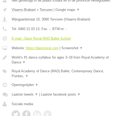
Niet gevestigd in de plaats Erbaut en in de provincie Henegouwen.
Vlaams-Brabant
»
Tervuren
|
Google maps
▼
Wijngaardstraat 10
,
3080
Tervuren
(
Vlaams-Brabant
)
Tel:
0460 21 03 13
, Fax:
-
, BTW-nr:
-
E-mail › Danz Royal RAD Ballet School
Website:
https://danzroyal.com
|
Screenshot
▼
World’s #1 dance syllabus for ages 3–18 from Royal Academy of
Dance
▼
Royal Academy of Dance (RAD) Ballet, Contemporary Dance,
Pointes,
▼
Openingstijden
▼
Laatste tweets
▼
|
Laatste facebook posts
▼
Sociale media: