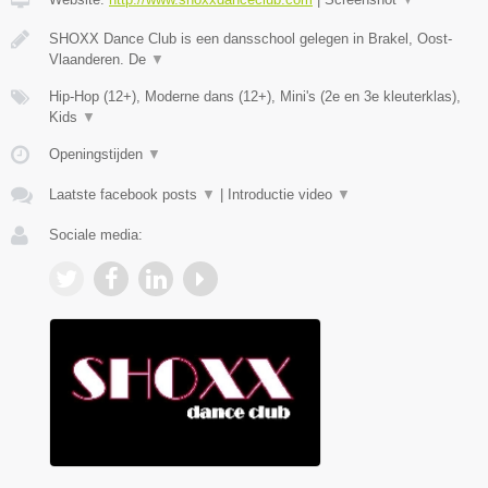
SHOXX Dance Club is een dansschool gelegen in Brakel, Oost-
Vlaanderen. De
▼
Hip-Hop (12+), Moderne dans (12+), Mini's (2e en 3e kleuterklas),
Kids
▼
Openingstijden
▼
Laatste facebook posts
▼
|
Introductie video
▼
Sociale media: