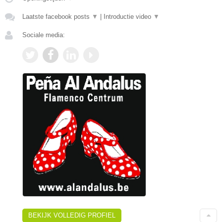
Laatste facebook posts
▼
|
Introductie video
▼
Sociale media:
BEKIJK VOLLEDIG PROFIEL