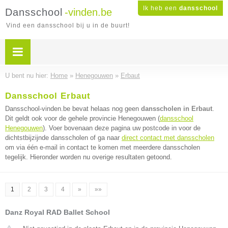
Ik heb een
dansschool
Dansschool
-vinden.be
Vind een dansschool bij u in de buurt!
U bent nu hier:
Home
»
Henegouwen
»
Erbaut
Dansschool Erbaut
Dansschool-vinden.be bevat helaas nog geen
dansscholen in Erbaut
.
Dit geldt ook voor de gehele provincie Henegouwen (
dansschool
Henegouwen
). Voer bovenaan deze pagina uw postcode in voor de
dichtstbijzijnde dansscholen of ga naar
direct contact met dansscholen
om via één e-mail in contact te komen met meerdere dansscholen
tegelijk. Hieronder worden nu overige resultaten getoond.
1
2
3
4
»
»»
Danz Royal RAD Ballet School