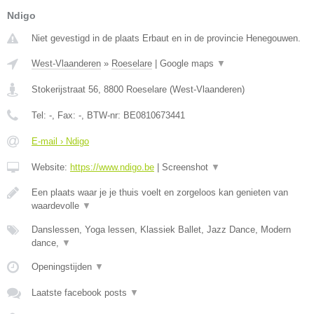
Ndigo
Niet gevestigd in de plaats Erbaut en in de provincie Henegouwen.
West-Vlaanderen
»
Roeselare
|
Google maps
▼
Stokerijstraat 56
,
8800
Roeselare
(
West-Vlaanderen
)
Tel:
-
, Fax:
-
, BTW-nr:
BE0810673441
E-mail › Ndigo
Website:
https://www.ndigo.be
|
Screenshot
▼
Een plaats waar je je thuis voelt en zorgeloos kan genieten van
waardevolle
▼
Danslessen, Yoga lessen, Klassiek Ballet, Jazz Dance, Modern
dance,
▼
Openingstijden
▼
Laatste facebook posts
▼