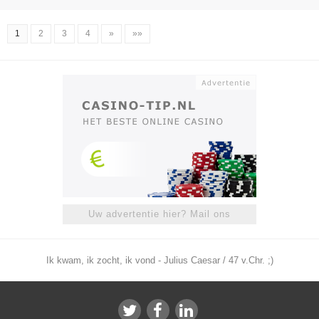
1
2
3
4
»
»»
Uw advertentie hier? Mail ons
Ik kwam, ik zocht, ik vond - Julius Caesar / 47 v.Chr. ;)