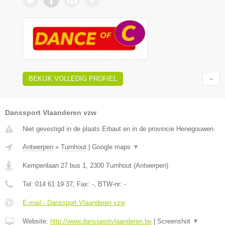
BEKIJK VOLLEDIG PROFIEL
Danssport Vlaanderen vzw
Niet gevestigd in de plaats Erbaut en in de provincie Henegouwen.
Antwerpen
»
Turnhout
|
Google maps
▼
Kempenlaan 27 bus 1
,
2300
Turnhout
(
Antwerpen
)
Tel:
014 61 19 37
, Fax:
-
, BTW-nr:
-
E-mail › Danssport Vlaanderen vzw
Website:
http://www.danssportvlaanderen.be
|
Screenshot
▼