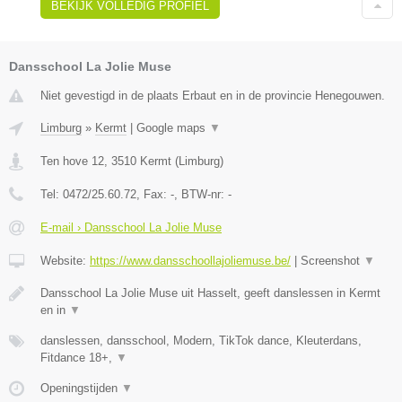
BEKIJK VOLLEDIG PROFIEL
Dansschool La Jolie Muse
Niet gevestigd in de plaats Erbaut en in de provincie Henegouwen.
Limburg
»
Kermt
|
Google maps
▼
Ten hove 12
,
3510
Kermt
(
Limburg
)
Tel:
0472/25.60.72
, Fax:
-
, BTW-nr:
-
E-mail › Dansschool La Jolie Muse
Website:
https://www.dansschoollajoliemuse.be/
|
Screenshot
▼
Dansschool La Jolie Muse uit Hasselt, geeft danslessen in Kermt
en in
▼
danslessen, dansschool, Modern, TikTok dance, Kleuterdans,
Fitdance 18+,
▼
Openingstijden
▼