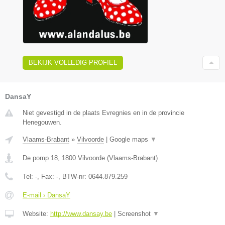
BEKIJK VOLLEDIG PROFIEL
DansaY
Niet gevestigd in de plaats Evregnies en in de provincie
Henegouwen.
Vlaams-Brabant
»
Vilvoorde
|
Google maps
▼
De pomp 18
,
1800
Vilvoorde
(
Vlaams-Brabant
)
Tel:
-
, Fax:
-
, BTW-nr:
0644.879.259
E-mail › DansaY
Website:
http://www.dansay.be
|
Screenshot
▼