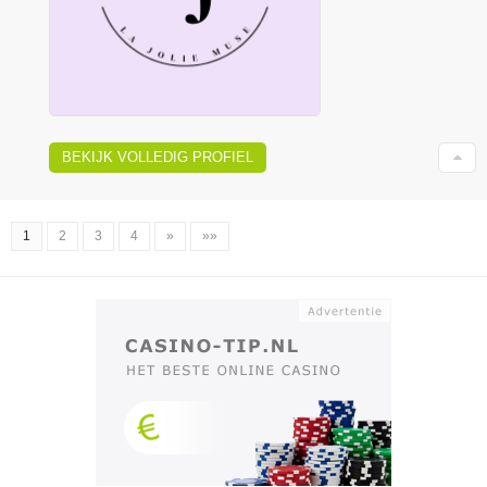
BEKIJK VOLLEDIG PROFIEL
1
2
3
4
»
»»