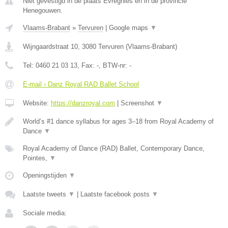
Niet gevestigd in de plaats Evregnies en in de provincie
Henegouwen.
Vlaams-Brabant
»
Tervuren
|
Google maps
▼
Wijngaardstraat 10
,
3080
Tervuren
(
Vlaams-Brabant
)
Tel:
0460 21 03 13
, Fax:
-
, BTW-nr:
-
E-mail › Danz Royal RAD Ballet School
Website:
https://danzroyal.com
|
Screenshot
▼
World’s #1 dance syllabus for ages 3–18 from Royal Academy of
Dance
▼
Royal Academy of Dance (RAD) Ballet, Contemporary Dance,
Pointes,
▼
Openingstijden
▼
Laatste tweets
▼
|
Laatste facebook posts
▼
Sociale media: