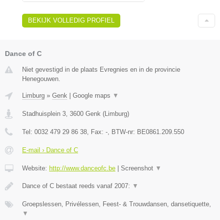
BEKIJK VOLLEDIG PROFIEL
Dance of C
Niet gevestigd in de plaats Evregnies en in de provincie
Henegouwen.
Limburg
»
Genk
|
Google maps
▼
Stadhuisplein 3
,
3600
Genk
(
Limburg
)
Tel:
0032 479 29 86 38
, Fax:
-
, BTW-nr:
BE0861.209.550
E-mail › Dance of C
Website:
http://www.danceofc.be
|
Screenshot
▼
Dance of C bestaat reeds vanaf 2007:
▼
Groepslessen, Privélessen, Feest- & Trouwdansen, dansetiquette,
▼