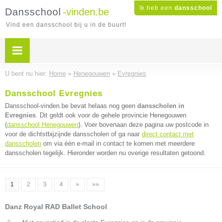
Ik heb een
dansschool
Dansschool
-vinden.be
Vind een dansschool bij u in de buurt!
U bent nu hier:
Home
»
Henegouwen
»
Evregnies
Dansschool Evregnies
Dansschool-vinden.be bevat helaas nog geen
dansscholen in
Evregnies
. Dit geldt ook voor de gehele provincie Henegouwen
(
dansschool Henegouwen
). Voer bovenaan deze pagina uw postcode in
voor de dichtstbijzijnde dansscholen of ga naar
direct contact met
dansscholen
om via één e-mail in contact te komen met meerdere
dansscholen tegelijk. Hieronder worden nu overige resultaten getoond.
1
2
3
4
»
»»
Danz Royal RAD Ballet School