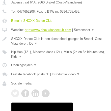
Jagersstraat 64A
,
9660
Brakel
(
Oost-Vlaanderen
)
Tel:
0474652206
, Fax:
-
, BTW-nr:
0534.765.453.
E-mail › SHOXX Dance Club
Website:
http://www.shoxxdanceclub.com
|
Screenshot
▼
SHOXX Dance Club is een dansschool gelegen in Brakel, Oost-
Vlaanderen. De
▼
Hip-Hop (12+), Moderne dans (12+), Mini's (2e en 3e kleuterklas),
Kids
▼
Openingstijden
▼
Laatste facebook posts
▼
|
Introductie video
▼
Sociale media: