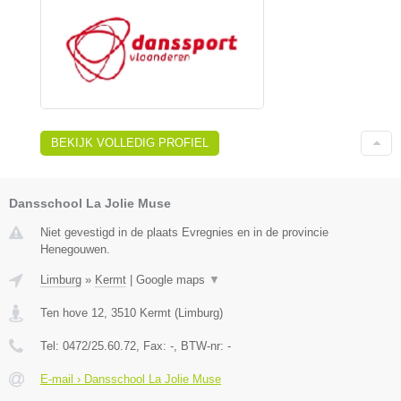
BEKIJK VOLLEDIG PROFIEL
Dansschool La Jolie Muse
Niet gevestigd in de plaats Evregnies en in de provincie
Henegouwen.
Limburg
»
Kermt
|
Google maps
▼
Ten hove 12
,
3510
Kermt
(
Limburg
)
Tel:
0472/25.60.72
, Fax:
-
, BTW-nr:
-
E-mail › Dansschool La Jolie Muse