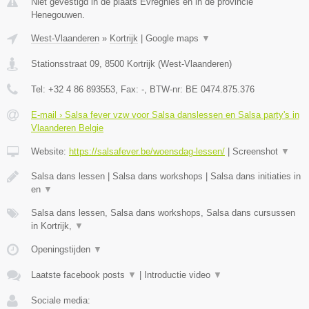
Niet gevestigd in de plaats Evregnies en in de provincie
Henegouwen.
West-Vlaanderen
»
Kortrijk
|
Google maps
▼
Stationsstraat 09
,
8500
Kortrijk
(
West-Vlaanderen
)
Tel:
+32 4 86 893553
, Fax:
-
, BTW-nr:
BE 0474.875.376
E-mail › Salsa fever vzw voor Salsa danslessen en Salsa party's in
Vlaanderen Belgie
Website:
https://salsafever.be/woensdag-lessen/
|
Screenshot
▼
Salsa dans lessen | Salsa dans workshops | Salsa dans initiaties in
en
▼
Salsa dans lessen, Salsa dans workshops, Salsa dans cursussen
in Kortrijk,
▼
Openingstijden
▼
Laatste facebook posts
▼
|
Introductie video
▼
Sociale media: