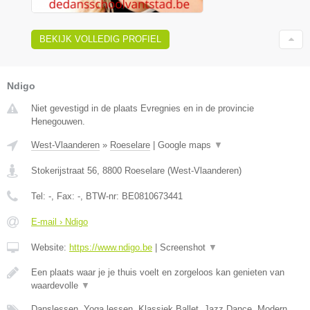
BEKIJK VOLLEDIG PROFIEL
Ndigo
Niet gevestigd in de plaats Evregnies en in de provincie
Henegouwen.
West-Vlaanderen
»
Roeselare
|
Google maps
▼
Stokerijstraat 56
,
8800
Roeselare
(
West-Vlaanderen
)
Tel:
-
, Fax:
-
, BTW-nr:
BE0810673441
E-mail › Ndigo
Website:
https://www.ndigo.be
|
Screenshot
▼
Een plaats waar je je thuis voelt en zorgeloos kan genieten van
waardevolle
▼
Danslessen, Yoga lessen, Klassiek Ballet, Jazz Dance, Modern