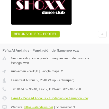
BEKIJK VOLLEDIG PROFIEL
Peña Al Andalus - Fundación de flamenco vzw
Niet gevestigd in de plaats Evregnies en in de provincie
Henegouwen.
Antwerpen
»
Wilrijk
|
Google maps
▼
Laarstraat 68 bus 2
,
2610
Wilrijk
(
Antwerpen
)
Tel:
0474 62 96 48
, Fax:
-
, BTW-nr:
0425 407 950
E-mail › Peña Al Andalus - Fundación de flamenco vzw
Website:
https://alandalus.be/
|
Screenshot
▼