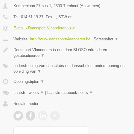
Kempenlaan 27 bus 1
,
2300
Turnhout
(
Antwerpen
)
Tel:
014 61 19 37
, Fax:
-
, BTW-nr:
-
E-mail › Danssport Vlaanderen vzw
Website:
http://www.danssportvlaanderen.be
|
Screenshot
▼
Danssport Vlaanderen is een door BLOSO erkende en
gesubsidieerde
▼
ondersteuning van dansclubs en dansscholen, ondersteuning en
opleiding van
▼
Openingstijden
▼
Laatste tweets
▼
|
Laatste facebook posts
▼
Sociale media: