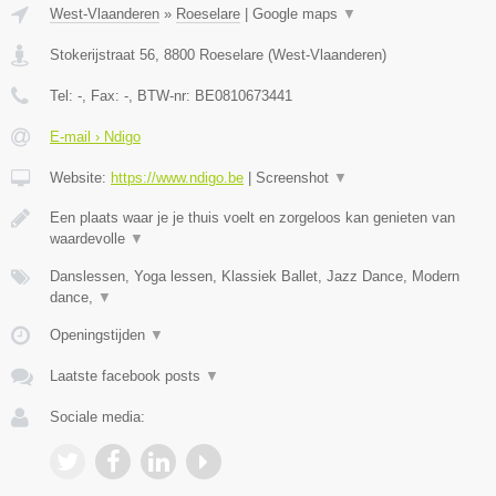
West-Vlaanderen
»
Roeselare
|
Google maps
▼
Stokerijstraat 56
,
8800
Roeselare
(
West-Vlaanderen
)
Tel:
-
, Fax:
-
, BTW-nr:
BE0810673441
E-mail › Ndigo
Website:
https://www.ndigo.be
|
Screenshot
▼
Een plaats waar je je thuis voelt en zorgeloos kan genieten van
waardevolle
▼
Danslessen, Yoga lessen, Klassiek Ballet, Jazz Dance, Modern
dance,
▼
Openingstijden
▼
Laatste facebook posts
▼
Sociale media: