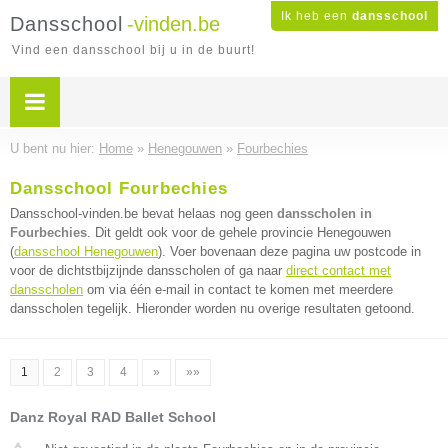
Ik heb een
dansschool
Dansschool
-vinden.be
Vind een dansschool bij u in de buurt!
U bent nu hier:
Home
»
Henegouwen
»
Fourbechies
Dansschool Fourbechies
Dansschool-vinden.be bevat helaas nog geen
dansscholen in
Fourbechies
. Dit geldt ook voor de gehele provincie Henegouwen
(
dansschool Henegouwen
). Voer bovenaan deze pagina uw postcode in
voor de dichtstbijzijnde dansscholen of ga naar
direct contact met
dansscholen
om via één e-mail in contact te komen met meerdere
dansscholen tegelijk. Hieronder worden nu overige resultaten getoond.
1
2
3
4
»
»»
Danz Royal RAD Ballet School