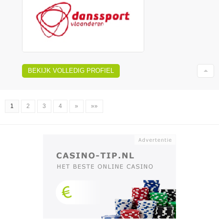
BEKIJK VOLLEDIG PROFIEL
1
2
3
4
»
»»