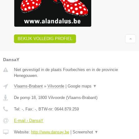
BEKIJK VOLLEDIG PROFIEL
DansaY
Niet gevestigd in de plaats Fourbechies en in de provincie
Henegouwen.
Vlaams-Brabant
»
Vilvoorde
|
Google maps
▼
De pomp 18
,
1800
Vilvoorde
(
Vlaams-Brabant
)
Tel:
-
, Fax:
-
, BTW-nr:
0644.879.259
E-mail › DansaY
Website:
http://www.dansay.be
|
Screenshot
▼