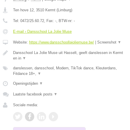
Ten hove 12
,
3510
Kermt
(
Limburg
)
Tel:
0472/25.60.72
, Fax:
-
, BTW-nr:
-
E-mail › Dansschool La Jolie Muse
Website:
https://www.dansschoollajoliemuse.be/
|
Screenshot
▼
Dansschool La Jolie Muse uit Hasselt, geeft danslessen in Kermt
en in
▼
danslessen, dansschool, Modern, TikTok dance, Kleuterdans,
Fitdance 18+,
▼
Openingstijden
▼
Laatste facebook posts
▼
Sociale media: