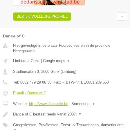
BEKIJK VOLLEDIG PROFIEL
Dance of C
Niet gevestigd in de plaats Fourbechies en in de provincie
Henegouwen.
Limburg
»
Genk
|
Google maps
▼
Stadhuisplein 3
,
3600
Genk
(
Limburg
)
Tel:
0032 479 29 86 38
, Fax:
-
, BTW-nr:
BE0861.209.550
E-mail › Dance of C
Website:
http://www.danceofc.be
|
Screenshot
▼
Dance of C bestaat reeds vanaf 2007:
▼
Groepslessen, Privélessen, Feest- & Trouwdansen, dansetiquette,