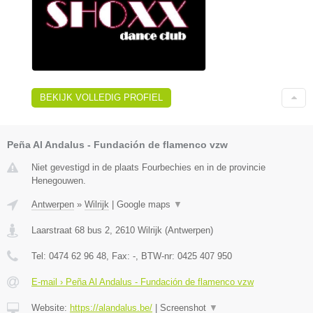
BEKIJK VOLLEDIG PROFIEL
Peña Al Andalus - Fundación de flamenco vzw
Niet gevestigd in de plaats Fourbechies en in de provincie
Henegouwen.
Antwerpen
»
Wilrijk
|
Google maps
▼
Laarstraat 68 bus 2
,
2610
Wilrijk
(
Antwerpen
)
Tel:
0474 62 96 48
, Fax:
-
, BTW-nr:
0425 407 950
E-mail › Peña Al Andalus - Fundación de flamenco vzw
Website:
https://alandalus.be/
|
Screenshot
▼