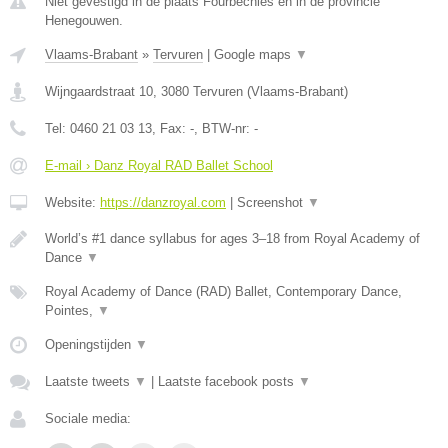
Niet gevestigd in de plaats Fourbechies en in de provincie
Henegouwen.
Vlaams-Brabant
»
Tervuren
|
Google maps
▼
Wijngaardstraat 10
,
3080
Tervuren
(
Vlaams-Brabant
)
Tel:
0460 21 03 13
, Fax:
-
, BTW-nr:
-
E-mail › Danz Royal RAD Ballet School
Website:
https://danzroyal.com
|
Screenshot
▼
World’s #1 dance syllabus for ages 3–18 from Royal Academy of
Dance
▼
Royal Academy of Dance (RAD) Ballet, Contemporary Dance,
Pointes,
▼
Openingstijden
▼
Laatste tweets
▼
|
Laatste facebook posts
▼
Sociale media: