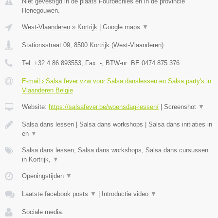
Niet gevestigd in de plaats Fourbechies en in de provincie
Henegouwen.
West-Vlaanderen
»
Kortrijk
|
Google maps
▼
Stationsstraat 09
,
8500
Kortrijk
(
West-Vlaanderen
)
Tel:
+32 4 86 893553
, Fax:
-
, BTW-nr:
BE 0474.875.376
E-mail › Salsa fever vzw voor Salsa danslessen en Salsa party's in
Vlaanderen Belgie
Website:
https://salsafever.be/woensdag-lessen/
|
Screenshot
▼
Salsa dans lessen | Salsa dans workshops | Salsa dans initiaties in
en
▼
Salsa dans lessen, Salsa dans workshops, Salsa dans cursussen
in Kortrijk,
▼
Openingstijden
▼
Laatste facebook posts
▼
|
Introductie video
▼
Sociale media: