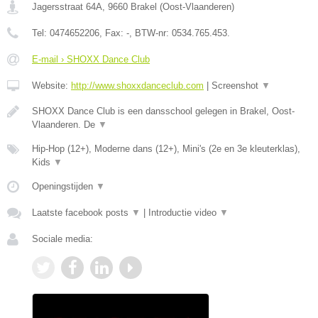
Jagersstraat 64A
,
9660
Brakel
(
Oost-Vlaanderen
)
Tel:
0474652206
, Fax:
-
, BTW-nr:
0534.765.453.
E-mail › SHOXX Dance Club
Website:
http://www.shoxxdanceclub.com
|
Screenshot
▼
SHOXX Dance Club is een dansschool gelegen in Brakel, Oost-
Vlaanderen. De
▼
Hip-Hop (12+), Moderne dans (12+), Mini's (2e en 3e kleuterklas),
Kids
▼
Openingstijden
▼
Laatste facebook posts
▼
|
Introductie video
▼
Sociale media: