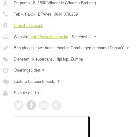
De pomp 18
,
1800
Vilvoorde
(
Vlaams-Brabant
)
Tel:
-
, Fax:
-
, BTW-nr:
0644.879.259
E-mail › DansaY
Website:
http://www.dansay.be
|
Screenshot
▼
Een gloednieuwe dansschool in Grimbergen genaamd DansaY.
▼
Diensten: Kleuterdans, HipHop, Zumba
Openingstijden
▼
Laatste facebook posts
▼
Sociale media: