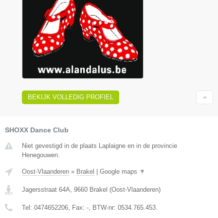
BEKIJK VOLLEDIG PROFIEL
SHOXX Dance Club
Niet gevestigd in de plaats Laplaigne en in de provincie
Henegouwen.
Oost-Vlaanderen
»
Brakel
|
Google maps
▼
Jagersstraat 64A
,
9660
Brakel
(
Oost-Vlaanderen
)
Tel:
0474652206
, Fax:
-
, BTW-nr:
0534.765.453.