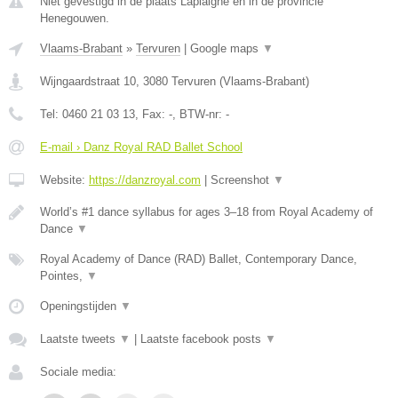
Niet gevestigd in de plaats Laplaigne en in de provincie
Henegouwen.
Vlaams-Brabant
»
Tervuren
|
Google maps
▼
Wijngaardstraat 10
,
3080
Tervuren
(
Vlaams-Brabant
)
Tel:
0460 21 03 13
, Fax:
-
, BTW-nr:
-
E-mail › Danz Royal RAD Ballet School
Website:
https://danzroyal.com
|
Screenshot
▼
World’s #1 dance syllabus for ages 3–18 from Royal Academy of
Dance
▼
Royal Academy of Dance (RAD) Ballet, Contemporary Dance,
Pointes,
▼
Openingstijden
▼
Laatste tweets
▼
|
Laatste facebook posts
▼
Sociale media: