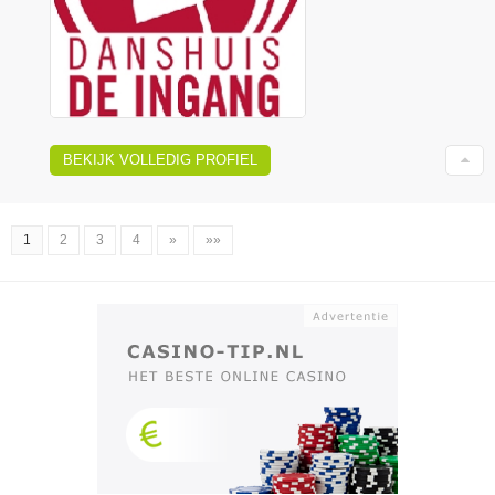
BEKIJK VOLLEDIG PROFIEL
1
2
3
4
»
»»