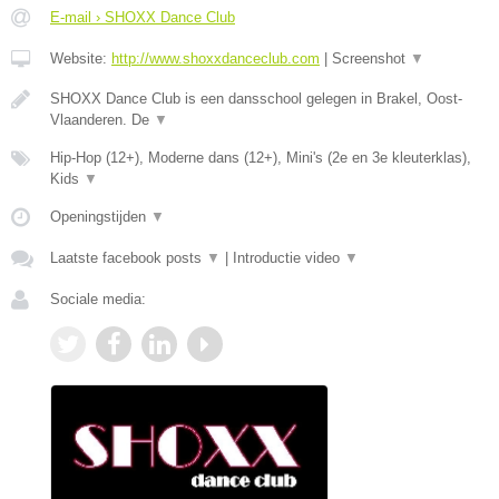
E-mail › SHOXX Dance Club
Website:
http://www.shoxxdanceclub.com
|
Screenshot
▼
SHOXX Dance Club is een dansschool gelegen in Brakel, Oost-
Vlaanderen. De
▼
Hip-Hop (12+), Moderne dans (12+), Mini's (2e en 3e kleuterklas),
Kids
▼
Openingstijden
▼
Laatste facebook posts
▼
|
Introductie video
▼
Sociale media: