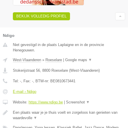
BEKIJK VOLLEDIG PROFIEL
Ndigo
Niet gevestigd in de plaats Laplaigne en in de provincie
Henegouwen.
West-Vlaanderen
»
Roeselare
|
Google maps
▼
Stokerijstraat 56
,
8800
Roeselare
(
West-Vlaanderen
)
Tel:
-
, Fax:
-
, BTW-nr:
BE0810673441
E-mail › Ndigo
Website:
https://www.ndigo.be
|
Screenshot
▼
Een plaats waar je je thuis voelt en zorgeloos kan genieten van
waardevolle
▼
Danslessen, Yoga lessen, Klassiek Ballet, Jazz Dance, Modern