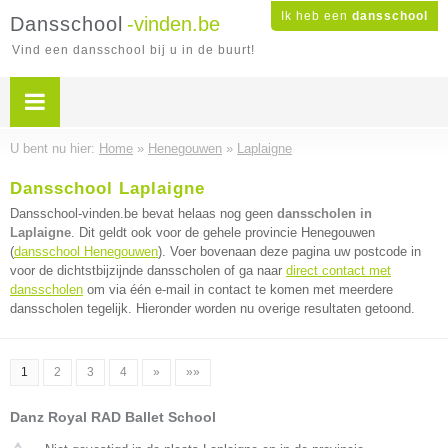
Ik heb een
dansschool
Dansschool
-vinden.be
Vind een dansschool bij u in de buurt!
U bent nu hier:
Home
»
Henegouwen
»
Laplaigne
Dansschool Laplaigne
Dansschool-vinden.be bevat helaas nog geen
dansscholen in
Laplaigne
. Dit geldt ook voor de gehele provincie Henegouwen
(
dansschool Henegouwen
). Voer bovenaan deze pagina uw postcode in
voor de dichtstbijzijnde dansscholen of ga naar
direct contact met
dansscholen
om via één e-mail in contact te komen met meerdere
dansscholen tegelijk. Hieronder worden nu overige resultaten getoond.
1
2
3
4
»
»»
Danz Royal RAD Ballet School