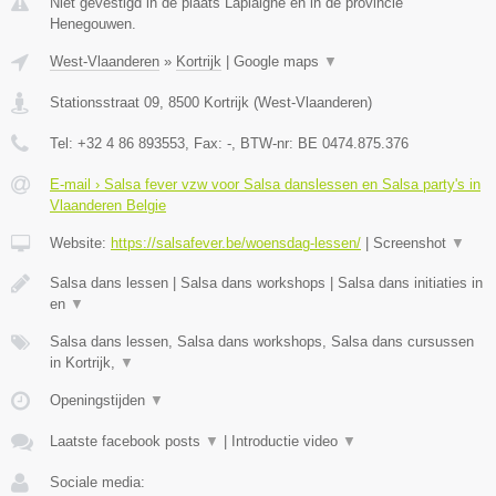
Niet gevestigd in de plaats Laplaigne en in de provincie
Henegouwen.
West-Vlaanderen
»
Kortrijk
|
Google maps
▼
Stationsstraat 09
,
8500
Kortrijk
(
West-Vlaanderen
)
Tel:
+32 4 86 893553
, Fax:
-
, BTW-nr:
BE 0474.875.376
E-mail › Salsa fever vzw voor Salsa danslessen en Salsa party's in
Vlaanderen Belgie
Website:
https://salsafever.be/woensdag-lessen/
|
Screenshot
▼
Salsa dans lessen | Salsa dans workshops | Salsa dans initiaties in
en
▼
Salsa dans lessen, Salsa dans workshops, Salsa dans cursussen
in Kortrijk,
▼
Openingstijden
▼
Laatste facebook posts
▼
|
Introductie video
▼
Sociale media: