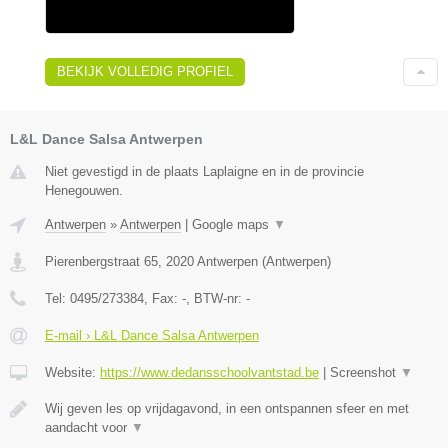
BEKIJK VOLLEDIG PROFIEL
L&L Dance Salsa Antwerpen
Niet gevestigd in de plaats Laplaigne en in de provincie
Henegouwen.
Antwerpen
»
Antwerpen
|
Google maps
▼
Pierenbergstraat 65
,
2020
Antwerpen
(
Antwerpen
)
Tel:
0495/273384
, Fax:
-
, BTW-nr:
-
E-mail › L&L Dance Salsa Antwerpen
Website:
https://www.dedansschoolvantstad.be
|
Screenshot
▼
Wij geven les op vrijdagavond, in een ontspannen sfeer en met
aandacht voor
▼