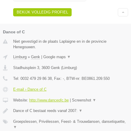
BEKIJK VOLLEDIG PROFIEL
Dance of C
Niet gevestigd in de plaats Laplaigne en in de provincie
Henegouwen.
Limburg
»
Genk
|
Google maps
▼
Stadhuisplein 3
,
3600
Genk
(
Limburg
)
Tel:
0032 479 29 86 38
, Fax:
-
, BTW-nr:
BE0861.209.550
E-mail › Dance of C
Website:
http://www.danceofc.be
|
Screenshot
▼
Dance of C bestaat reeds vanaf 2007:
▼
Groepslessen, Privélessen, Feest- & Trouwdansen, dansetiquette,
▼