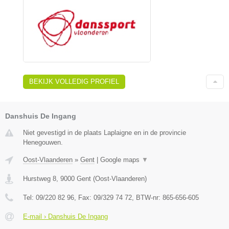
BEKIJK VOLLEDIG PROFIEL
Danshuis De Ingang
Niet gevestigd in de plaats Laplaigne en in de provincie
Henegouwen.
Oost-Vlaanderen
»
Gent
|
Google maps
▼
Hurstweg 8
,
9000
Gent
(
Oost-Vlaanderen
)
Tel:
09/220 82 96
, Fax:
09/329 74 72
, BTW-nr:
865-656-605
E-mail › Danshuis De Ingang