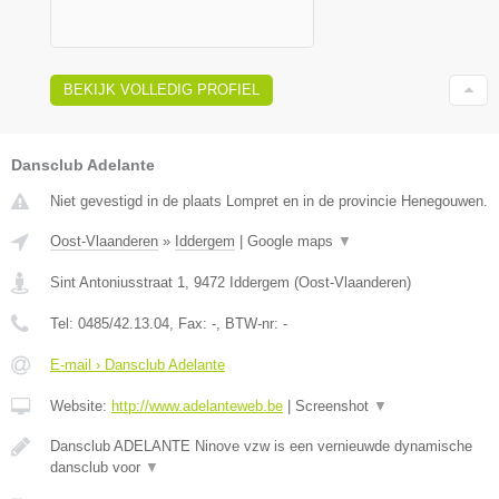
BEKIJK VOLLEDIG PROFIEL
Dansclub Adelante
Niet gevestigd in de plaats Lompret en in de provincie Henegouwen.
Oost-Vlaanderen
»
Iddergem
|
Google maps
▼
Sint Antoniusstraat 1
,
9472
Iddergem
(
Oost-Vlaanderen
)
Tel:
0485/42.13.04
, Fax:
-
, BTW-nr:
-
E-mail › Dansclub Adelante
Website:
http://www.adelanteweb.be
|
Screenshot
▼
Dansclub ADELANTE Ninove vzw is een vernieuwde dynamische
dansclub voor
▼