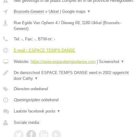
Niet gevestigd in de plaats Lompret en in de provincie Henegouwen.
Brussels-Gewest
»
Ukkel
|
Google maps
▼
Rue Egide Van Ophem 4 / Dieweg 69
,
1180
Ukkel
(
Brussels-
Gewest
)
Tel:
-
, Fax:
-
, BTW-nr:
-
E-mail › ESPACE TEMPS DANSE
Website:
https://www.espacetempsdanse.com
|
Screenshot
▼
De dansschool ESPACE TEMPS DANSE werd in 2002 opgericht
door Cathy
▼
Diensten onbekend
Openingstijden onbekend
Laatste facebook posts
▼
Sociale media: