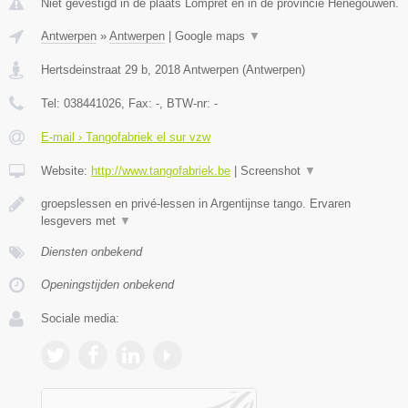
Niet gevestigd in de plaats Lompret en in de provincie Henegouwen.
Antwerpen
»
Antwerpen
|
Google maps
▼
Hertsdeinstraat 29 b
,
2018
Antwerpen
(
Antwerpen
)
Tel:
038441026
, Fax:
-
, BTW-nr:
-
E-mail › Tangofabriek el sur vzw
Website:
http://www.tangofabriek.be
|
Screenshot
▼
groepslessen en privé-lessen in Argentijnse tango. Ervaren
lesgevers met
▼
Diensten onbekend
Openingstijden onbekend
Sociale media: