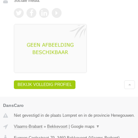
Sociale media:
BEKIJK VOLLEDIG PROFIEL
DansCaro
Niet gevestigd in de plaats Lompret en in de provincie Henegouwen.
Vlaams-Brabant
»
Bekkevoort
|
Google maps
▼
Eugeen Coolsstraat 79
,
3460
Bekkevoort
(
Vlaams-Brabant
)