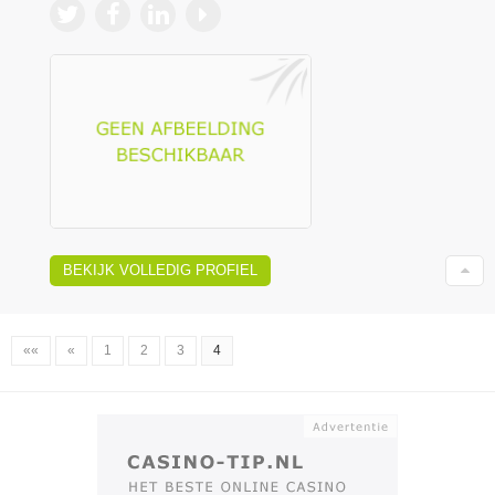
BEKIJK VOLLEDIG PROFIEL
««
«
1
2
3
4