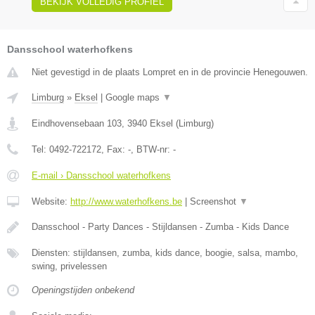
BEKIJK VOLLEDIG PROFIEL
Dansschool waterhofkens
Niet gevestigd in de plaats Lompret en in de provincie Henegouwen.
Limburg
»
Eksel
|
Google maps
▼
Eindhovensebaan 103
,
3940
Eksel
(
Limburg
)
Tel:
0492-722172
, Fax:
-
, BTW-nr:
-
E-mail › Dansschool waterhofkens
Website:
http://www.waterhofkens.be
|
Screenshot
▼
Dansschool - Party Dances - Stijldansen - Zumba - Kids Dance
Diensten: stijldansen, zumba, kids dance, boogie, salsa, mambo,
swing, privelessen
Openingstijden onbekend