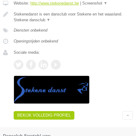
Website:
http://www.stekenedanst.be
|
Screenshot
▼
Stekenedanst is een dansclub voor Stekene en het waasland.
Stekene dansclub
▼
Diensten onbekend
Openingstijden onbekend
Sociale media:
BEKIJK VOLLEDIG PROFIEL
Dansclub Scratch! vzw