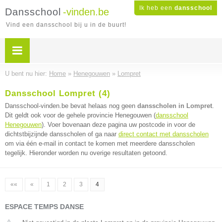
Ik heb een
dansschool
Dansschool
-vinden.be
Vind een dansschool bij u in de buurt!
U bent nu hier:
Home
»
Henegouwen
»
Lompret
Dansschool Lompret (4)
Dansschool-vinden.be bevat helaas nog geen
dansscholen in Lompret
.
Dit geldt ook voor de gehele provincie Henegouwen (
dansschool
Henegouwen
). Voer bovenaan deze pagina uw postcode in voor de
dichtstbijzijnde dansscholen of ga naar
direct contact met dansscholen
om via één e-mail in contact te komen met meerdere dansscholen
tegelijk. Hieronder worden nu overige resultaten getoond.
««
«
1
2
3
4
ESPACE TEMPS DANSE