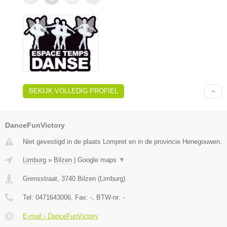
BEKIJK VOLLEDIG PROFIEL
DanceFunVictory
Niet gevestigd in de plaats Lompret en in de provincie Henegouwen.
Limburg
»
Bilzen
|
Google maps
▼
Grensstraat
,
3740
Bilzen
(
Limburg
)
Tel:
0471643006
, Fax:
-
, BTW-nr:
-
E-mail › DanceFunVictory