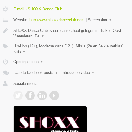
E-mail › SHOXX Dance Club
Website:
http://www.shoxxdanceclub.com
|
Screenshot
▼
SHOXX Dance Club is een dansschool gelegen in Brakel, Oost-
Vlaanderen. De
▼
Hip-Hop (12+), Moderne dans (12+), Mini's (2e en 3e kleuterklas),
Kids
▼
Openingstijden
▼
Laatste facebook posts
▼
|
Introductie video
▼
Sociale media: