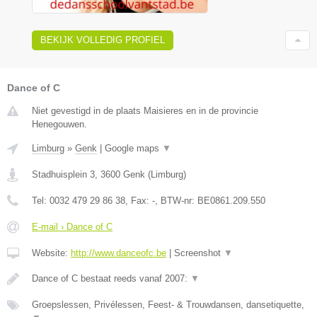
BEKIJK VOLLEDIG PROFIEL
Dance of C
Niet gevestigd in de plaats Maisieres en in de provincie
Henegouwen.
Limburg
»
Genk
|
Google maps
▼
Stadhuisplein 3
,
3600
Genk
(
Limburg
)
Tel:
0032 479 29 86 38
, Fax:
-
, BTW-nr:
BE0861.209.550
E-mail › Dance of C
Website:
http://www.danceofc.be
|
Screenshot
▼
Dance of C bestaat reeds vanaf 2007:
▼
Groepslessen, Privélessen, Feest- & Trouwdansen, dansetiquette,