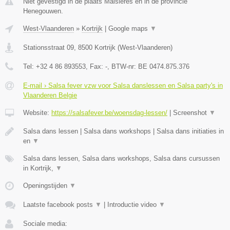
Niet gevestigd in de plaats Maisieres en in de provincie
Henegouwen.
West-Vlaanderen
»
Kortrijk
|
Google maps
▼
Stationsstraat 09
,
8500
Kortrijk
(
West-Vlaanderen
)
Tel:
+32 4 86 893553
, Fax:
-
, BTW-nr:
BE 0474.875.376
E-mail › Salsa fever vzw voor Salsa danslessen en Salsa party's in
Vlaanderen Belgie
Website:
https://salsafever.be/woensdag-lessen/
|
Screenshot
▼
Salsa dans lessen | Salsa dans workshops | Salsa dans initiaties in
en
▼
Salsa dans lessen, Salsa dans workshops, Salsa dans cursussen
in Kortrijk,
▼
Openingstijden
▼
Laatste facebook posts
▼
|
Introductie video
▼
Sociale media: