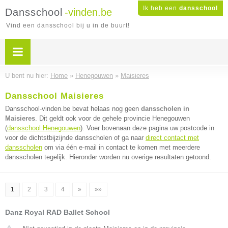
Ik heb een
dansschool
Dansschool
-vinden.be
Vind een dansschool bij u in de buurt!
U bent nu hier:
Home
»
Henegouwen
»
Maisieres
Dansschool Maisieres
Dansschool-vinden.be bevat helaas nog geen
dansscholen in
Maisieres
. Dit geldt ook voor de gehele provincie Henegouwen
(
dansschool Henegouwen
). Voer bovenaan deze pagina uw postcode in
voor de dichtstbijzijnde dansscholen of ga naar
direct contact met
dansscholen
om via één e-mail in contact te komen met meerdere
dansscholen tegelijk. Hieronder worden nu overige resultaten getoond.
1
2
3
4
»
»»
Danz Royal RAD Ballet School