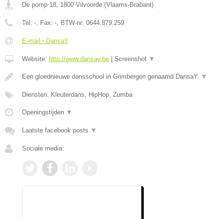
De pomp 18
,
1800
Vilvoorde
(
Vlaams-Brabant
)
Tel:
-
, Fax:
-
, BTW-nr:
0644.879.259
E-mail › DansaY
Website:
http://www.dansay.be
|
Screenshot
▼
Een gloednieuwe dansschool in Grimbergen genaamd DansaY.
▼
Diensten: Kleuterdans, HipHop, Zumba
Openingstijden
▼
Laatste facebook posts
▼
Sociale media: