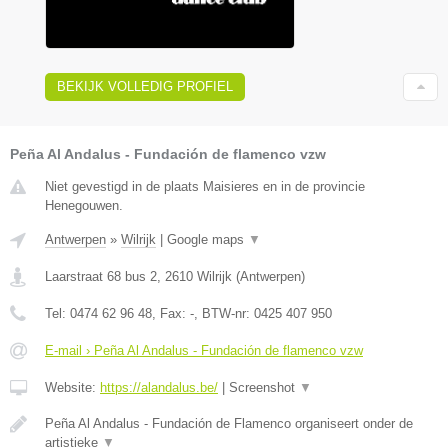
BEKIJK VOLLEDIG PROFIEL
Peña Al Andalus - Fundación de flamenco vzw
Niet gevestigd in de plaats Maisieres en in de provincie
Henegouwen.
Antwerpen
»
Wilrijk
|
Google maps
▼
Laarstraat 68 bus 2
,
2610
Wilrijk
(
Antwerpen
)
Tel:
0474 62 96 48
, Fax:
-
, BTW-nr:
0425 407 950
E-mail › Peña Al Andalus - Fundación de flamenco vzw
Website:
https://alandalus.be/
|
Screenshot
▼
Peña Al Andalus - Fundación de Flamenco organiseert onder de
artistieke
▼