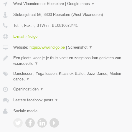
West-Vlaanderen
»
Roeselare
|
Google maps
▼
Stokerijstraat 56
,
8800
Roeselare
(
West-Vlaanderen
)
Tel:
-
, Fax:
-
, BTW-nr:
BE0810673441
E-mail › Ndigo
Website:
https://www.ndigo.be
|
Screenshot
▼
Een plaats waar je je thuis voelt en zorgeloos kan genieten van
waardevolle
▼
Danslessen, Yoga lessen, Klassiek Ballet, Jazz Dance, Modern
dance,
▼
Openingstijden
▼
Laatste facebook posts
▼
Sociale media: