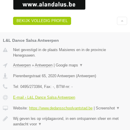
BEKIJK VOLLEDIG PROFIEL
L&L Dance Salsa Antwerpen
Niet gevestigd in de plaats Maisieres en in de provincie
Henegouwen.
Antwerpen
»
Antwerpen
|
Google maps
▼
Pierenbergstraat 65
,
2020
Antwerpen
(
Antwerpen
)
Tel:
0495/273384
, Fax:
-
, BTW-nr:
-
E-mail › L&L Dance Salsa Antwerpen
Website:
https://www.dedansschoolvantstad.be
|
Screenshot
▼
Wij geven les op vrijdagavond, in een ontspannen sfeer en met
aandacht voor
▼