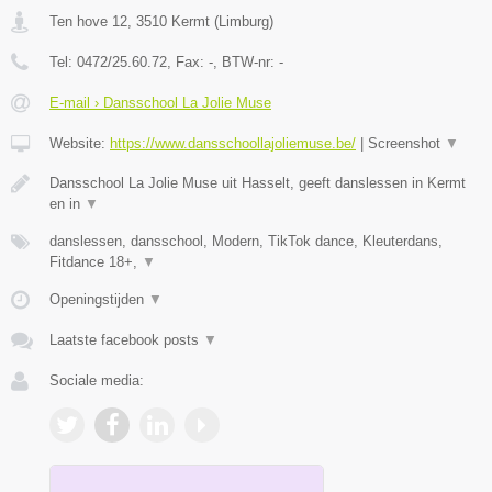
Ten hove 12
,
3510
Kermt
(
Limburg
)
Tel:
0472/25.60.72
, Fax:
-
, BTW-nr:
-
E-mail › Dansschool La Jolie Muse
Website:
https://www.dansschoollajoliemuse.be/
|
Screenshot
▼
Dansschool La Jolie Muse uit Hasselt, geeft danslessen in Kermt
en in
▼
danslessen, dansschool, Modern, TikTok dance, Kleuterdans,
Fitdance 18+,
▼
Openingstijden
▼
Laatste facebook posts
▼
Sociale media: