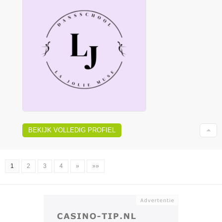
BEKIJK VOLLEDIG PROFIEL
1
2
3
4
»
»»