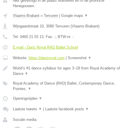
Niet gevestigd in de plaats Maisieres en in de provincie
Henegouwen.
Vlaams-Brabant
»
Tervuren
|
Google maps
▼
Wijngaardstraat 10
,
3080
Tervuren
(
Vlaams-Brabant
)
Tel:
0460 21 03 13
, Fax:
-
, BTW-nr:
-
E-mail › Danz Royal RAD Ballet School
Website:
https://danzroyal.com
|
Screenshot
▼
World’s #1 dance syllabus for ages 3–18 from Royal Academy of
Dance
▼
Royal Academy of Dance (RAD) Ballet, Contemporary Dance,
Pointes,
▼
Openingstijden
▼
Laatste tweets
▼
|
Laatste facebook posts
▼
Sociale media: