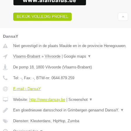
BEKIJK VOLLEDIG PROFIEL
DansaY
Niet gevestigd in de plaats Maulde en in de provincie Henegouwen.
Vlaams-Brabant
»
Vilvoorde
|
Google maps
▼
De pomp 18
,
1800
Vilvoorde
(
Vlaams-Brabant
)
Tel:
-
, Fax:
-
, BTW-nr:
0644.879.259
E-mail › DansaY
Website:
http://www.dansay.be
|
Screenshot
▼
Een gloednieuwe dansschool in Grimbergen genaamd DansaY.
▼
Diensten: Kleuterdans, HipHop, Zumba