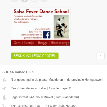
BEKIJK VOLLEDIG PROFIEL
SHOXX Dance Club
Niet gevestigd in de plaats Maulde en in de provincie Henegouwen.
Oost-Vlaanderen
»
Brakel
|
Google maps
▼
Jagersstraat 64A
,
9660
Brakel
(
Oost-Vlaanderen
)
Tel:
0474652206
, Fax:
-
, BTW-nr:
0534.765.453.