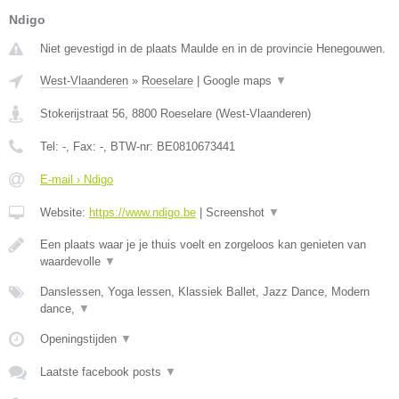
Ndigo
Niet gevestigd in de plaats Maulde en in de provincie Henegouwen.
West-Vlaanderen
»
Roeselare
|
Google maps
▼
Stokerijstraat 56
,
8800
Roeselare
(
West-Vlaanderen
)
Tel:
-
, Fax:
-
, BTW-nr:
BE0810673441
E-mail › Ndigo
Website:
https://www.ndigo.be
|
Screenshot
▼
Een plaats waar je je thuis voelt en zorgeloos kan genieten van
waardevolle
▼
Danslessen, Yoga lessen, Klassiek Ballet, Jazz Dance, Modern
dance,
▼
Openingstijden
▼
Laatste facebook posts
▼