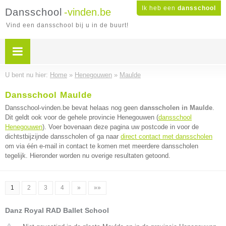
Ik heb een
dansschool
Dansschool
-vinden.be
Vind een dansschool bij u in de buurt!
U bent nu hier:
Home
»
Henegouwen
»
Maulde
Dansschool Maulde
Dansschool-vinden.be bevat helaas nog geen
dansscholen in Maulde
.
Dit geldt ook voor de gehele provincie Henegouwen (
dansschool
Henegouwen
). Voer bovenaan deze pagina uw postcode in voor de
dichtstbijzijnde dansscholen of ga naar
direct contact met dansscholen
om via één e-mail in contact te komen met meerdere dansscholen
tegelijk. Hieronder worden nu overige resultaten getoond.
1
2
3
4
»
»»
Danz Royal RAD Ballet School