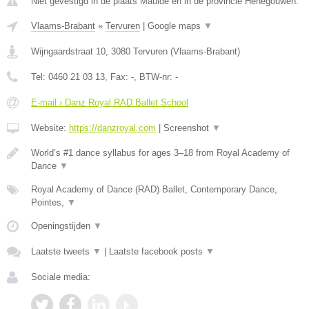
Niet gevestigd in de plaats Maulde en in de provincie Henegouwen.
Vlaams-Brabant
»
Tervuren
|
Google maps
▼
Wijngaardstraat 10
,
3080
Tervuren
(
Vlaams-Brabant
)
Tel:
0460 21 03 13
, Fax:
-
, BTW-nr:
-
E-mail › Danz Royal RAD Ballet School
Website:
https://danzroyal.com
|
Screenshot
▼
World’s #1 dance syllabus for ages 3–18 from Royal Academy of
Dance
▼
Royal Academy of Dance (RAD) Ballet, Contemporary Dance,
Pointes,
▼
Openingstijden
▼
Laatste tweets
▼
|
Laatste facebook posts
▼
Sociale media: