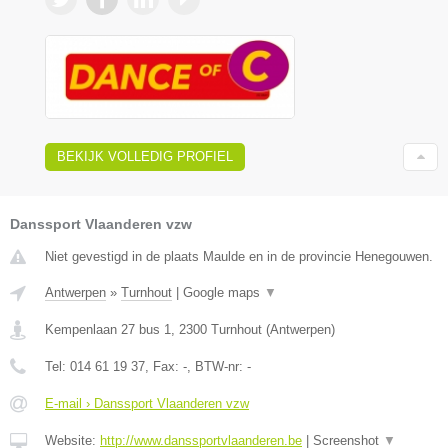
BEKIJK VOLLEDIG PROFIEL
Danssport Vlaanderen vzw
Niet gevestigd in de plaats Maulde en in de provincie Henegouwen.
Antwerpen
»
Turnhout
|
Google maps
▼
Kempenlaan 27 bus 1
,
2300
Turnhout
(
Antwerpen
)
Tel:
014 61 19 37
, Fax:
-
, BTW-nr:
-
E-mail › Danssport Vlaanderen vzw
Website:
http://www.danssportvlaanderen.be
|
Screenshot
▼