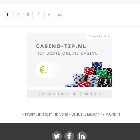
1
2
3
4
»
»»
Uw advertentie hier? Mail ons
Ik kwam, ik zocht, ik vond - Julius Caesar / 47 v.Chr. ;)