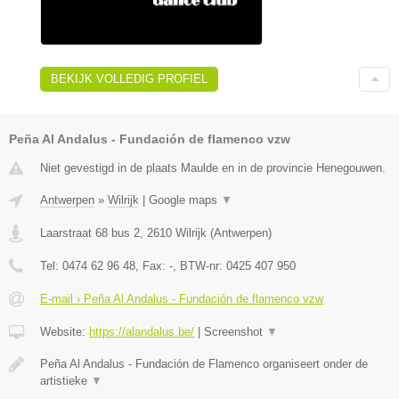
BEKIJK VOLLEDIG PROFIEL
Peña Al Andalus - Fundación de flamenco vzw
Niet gevestigd in de plaats Maulde en in de provincie Henegouwen.
Antwerpen
»
Wilrijk
|
Google maps
▼
Laarstraat 68 bus 2
,
2610
Wilrijk
(
Antwerpen
)
Tel:
0474 62 96 48
, Fax:
-
, BTW-nr:
0425 407 950
E-mail › Peña Al Andalus - Fundación de flamenco vzw
Website:
https://alandalus.be/
|
Screenshot
▼
Peña Al Andalus - Fundación de Flamenco organiseert onder de
artistieke
▼