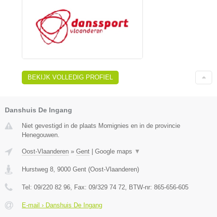
BEKIJK VOLLEDIG PROFIEL
Danshuis De Ingang
Niet gevestigd in de plaats Momignies en in de provincie
Henegouwen.
Oost-Vlaanderen
»
Gent
|
Google maps
▼
Hurstweg 8
,
9000
Gent
(
Oost-Vlaanderen
)
Tel:
09/220 82 96
, Fax:
09/329 74 72
, BTW-nr:
865-656-605
E-mail › Danshuis De Ingang