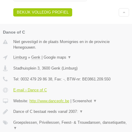
BEKIJK VOLLEDIG PROFIEL
Dance of C
Niet gevestigd in de plaats Momignies en in de provincie
Henegouwen.
Limburg
»
Genk
|
Google maps
▼
Stadhuisplein 3
,
3600
Genk
(
Limburg
)
Tel:
0032 479 29 86 38
, Fax:
-
, BTW-nr:
BE0861.209.550
E-mail › Dance of C
Website:
http://www.danceofc.be
|
Screenshot
▼
Dance of C bestaat reeds vanaf 2007:
▼
Groepslessen, Privélessen, Feest- & Trouwdansen, dansetiquette,
▼