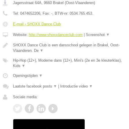
Jagersstraat 64A
,
9660
Brakel
(
Oost-Vlaanderen
)
Tel:
0474652206
, Fax:
-
, BTW-nr:
0534.765.453.
E-mail › SHOXX Dance Club
Website:
http://www.shoxxdanceclub.com
|
Screenshot
▼
SHOXX Dance Club is een dansschool gelegen in Brakel, Oost-
Vlaanderen. De
▼
Hip-Hop (12+), Moderne dans (12+), Mini's (2e en 3e kleuterklas),
Kids
▼
Openingstijden
▼
Laatste facebook posts
▼
|
Introductie video
▼
Sociale media: