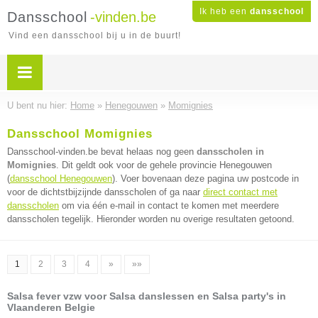
Ik heb een
dansschool
Dansschool
-vinden.be
Vind een dansschool bij u in de buurt!
U bent nu hier:
Home
»
Henegouwen
»
Momignies
Dansschool Momignies
Dansschool-vinden.be bevat helaas nog geen
dansscholen in
Momignies
. Dit geldt ook voor de gehele provincie Henegouwen
(
dansschool Henegouwen
). Voer bovenaan deze pagina uw postcode in
voor de dichtstbijzijnde dansscholen of ga naar
direct contact met
dansscholen
om via één e-mail in contact te komen met meerdere
dansscholen tegelijk. Hieronder worden nu overige resultaten getoond.
1
2
3
4
»
»»
Salsa fever vzw voor Salsa danslessen en Salsa party's in
Vlaanderen Belgie