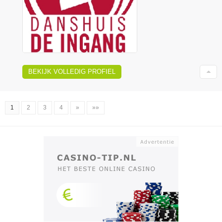
BEKIJK VOLLEDIG PROFIEL
1
2
3
4
»
»»