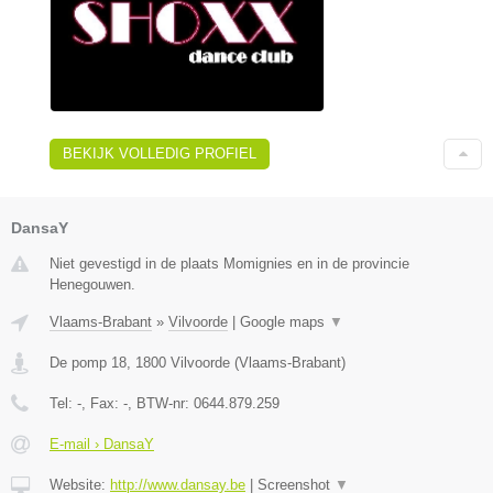
BEKIJK VOLLEDIG PROFIEL
DansaY
Niet gevestigd in de plaats Momignies en in de provincie
Henegouwen.
Vlaams-Brabant
»
Vilvoorde
|
Google maps
▼
De pomp 18
,
1800
Vilvoorde
(
Vlaams-Brabant
)
Tel:
-
, Fax:
-
, BTW-nr:
0644.879.259
E-mail › DansaY
Website:
http://www.dansay.be
|
Screenshot
▼