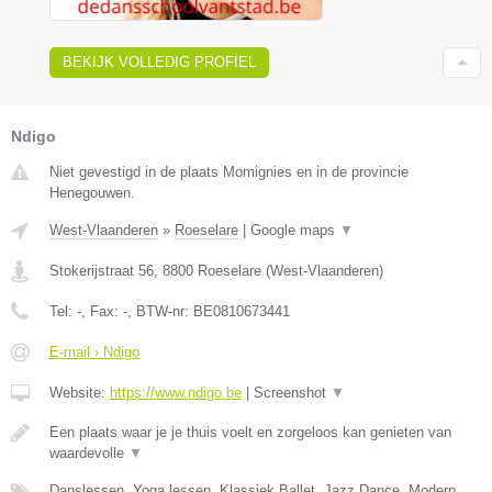
BEKIJK VOLLEDIG PROFIEL
Ndigo
Niet gevestigd in de plaats Momignies en in de provincie
Henegouwen.
West-Vlaanderen
»
Roeselare
|
Google maps
▼
Stokerijstraat 56
,
8800
Roeselare
(
West-Vlaanderen
)
Tel:
-
, Fax:
-
, BTW-nr:
BE0810673441
E-mail › Ndigo
Website:
https://www.ndigo.be
|
Screenshot
▼
Een plaats waar je je thuis voelt en zorgeloos kan genieten van
waardevolle
▼
Danslessen, Yoga lessen, Klassiek Ballet, Jazz Dance, Modern