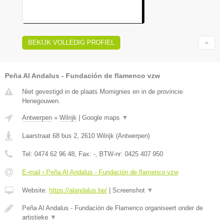
BEKIJK VOLLEDIG PROFIEL
Peña Al Andalus - Fundación de flamenco vzw
Niet gevestigd in de plaats Momignies en in de provincie
Henegouwen.
Antwerpen
»
Wilrijk
|
Google maps
▼
Laarstraat 68 bus 2
,
2610
Wilrijk
(
Antwerpen
)
Tel:
0474 62 96 48
, Fax:
-
, BTW-nr:
0425 407 950
E-mail › Peña Al Andalus - Fundación de flamenco vzw
Website:
https://alandalus.be/
|
Screenshot
▼
Peña Al Andalus - Fundación de Flamenco organiseert onder de
artistieke
▼