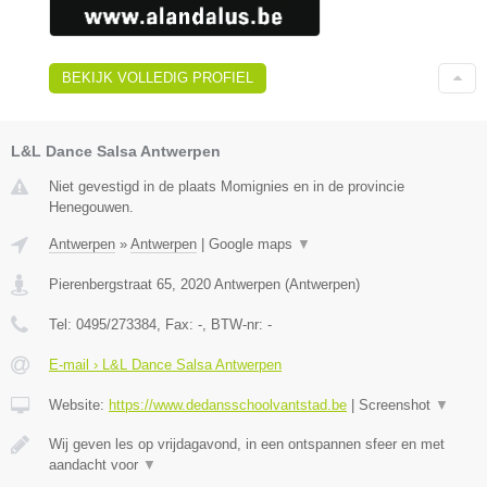
BEKIJK VOLLEDIG PROFIEL
L&L Dance Salsa Antwerpen
Niet gevestigd in de plaats Momignies en in de provincie
Henegouwen.
Antwerpen
»
Antwerpen
|
Google maps
▼
Pierenbergstraat 65
,
2020
Antwerpen
(
Antwerpen
)
Tel:
0495/273384
, Fax:
-
, BTW-nr:
-
E-mail › L&L Dance Salsa Antwerpen
Website:
https://www.dedansschoolvantstad.be
|
Screenshot
▼
Wij geven les op vrijdagavond, in een ontspannen sfeer en met
aandacht voor
▼