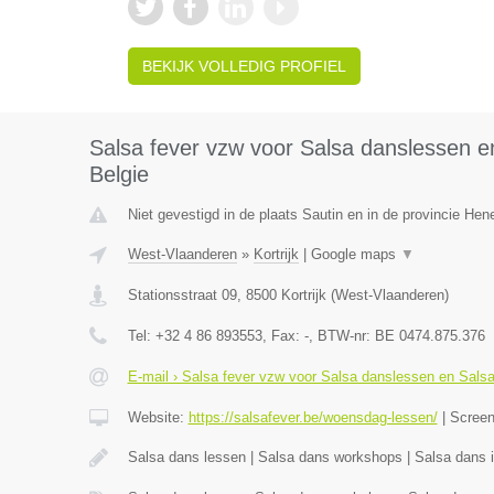
BEKIJK VOLLEDIG PROFIEL
Salsa fever vzw voor Salsa danslessen en
Belgie
Niet gevestigd in de plaats Sautin en in de provincie He
West-Vlaanderen
»
Kortrijk
|
Google maps
▼
Stationsstraat 09
,
8500
Kortrijk
(
West-Vlaanderen
)
Tel:
+32 4 86 893553
, Fax:
-
, BTW-nr:
BE 0474.875.376
E-mail › Salsa fever vzw voor Salsa danslessen en Salsa 
Website:
https://salsafever.be/woensdag-lessen/
|
Scree
Salsa dans lessen | Salsa dans workshops | Salsa dans in