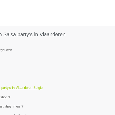
 Salsa party's in Vlaanderen
negouwen.
party's in Vlaanderen Belgie
nshot
▼
itiaties in en
▼