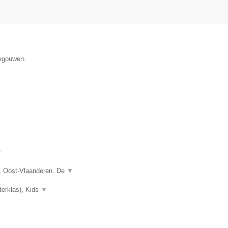
negouwen.
▼
, Oost-Vlaanderen. De
▼
terklas), Kids
▼