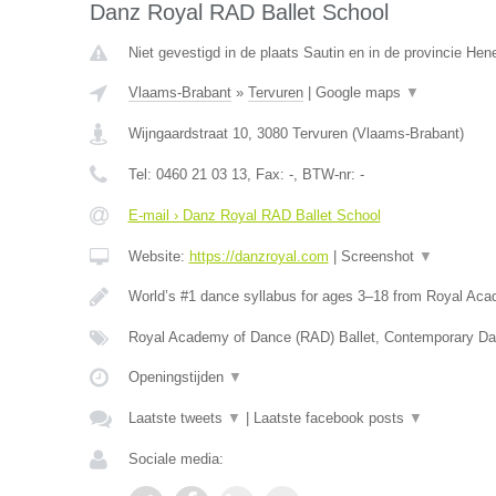
Danz Royal RAD Ballet School
Niet gevestigd in de plaats Sautin en in de provincie He
Vlaams-Brabant
»
Tervuren
|
Google maps
▼
Wijngaardstraat 10
,
3080
Tervuren
(
Vlaams-Brabant
)
Tel:
0460 21 03 13
, Fax:
-
, BTW-nr:
-
E-mail › Danz Royal RAD Ballet School
Website:
https://danzroyal.com
|
Screenshot
▼
World’s #1 dance syllabus for ages 3–18 from Royal Ac
Royal Academy of Dance (RAD) Ballet, Contemporary Da
Openingstijden
▼
Laatste tweets
▼
|
Laatste facebook posts
▼
Sociale media: