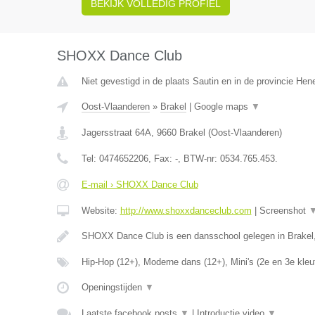
BEKIJK VOLLEDIG PROFIEL
SHOXX Dance Club
Niet gevestigd in de plaats Sautin en in de provincie He
Oost-Vlaanderen
»
Brakel
|
Google maps
▼
Jagersstraat 64A
,
9660
Brakel
(
Oost-Vlaanderen
)
Tel:
0474652206
, Fax:
-
, BTW-nr:
0534.765.453.
E-mail › SHOXX Dance Club
Website:
http://www.shoxxdanceclub.com
|
Screenshot
SHOXX Dance Club is een dansschool gelegen in Brakel
Hip-Hop (12+), Moderne dans (12+), Mini's (2e en 3e kleu
Openingstijden
▼
Laatste facebook posts
▼
|
Introductie video
▼