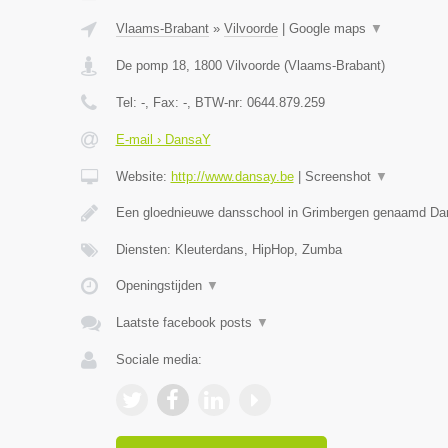
Vlaams-Brabant
»
Vilvoorde
|
Google maps
▼
De pomp 18
,
1800
Vilvoorde
(
Vlaams-Brabant
)
Tel:
-
, Fax:
-
, BTW-nr:
0644.879.259
E-mail › DansaY
Website:
http://www.dansay.be
|
Screenshot
▼
Een gloednieuwe dansschool in Grimbergen genaamd D
Diensten: Kleuterdans, HipHop, Zumba
Openingstijden
▼
Laatste facebook posts
▼
Sociale media: