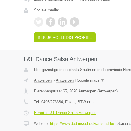
Sociale media:
BEKIJK VOLLEDIG PROFIEL
L&L Dance Salsa Antwerpen
Niet gevestigd in de plaats Sautin en in de provincie He
Antwerpen
»
Antwerpen
|
Google maps
▼
Pierenbergstraat 65
,
2020
Antwerpen
(
Antwerpen
)
Tel:
0495/273384
, Fax:
-
, BTW-nr:
-
E-mail › L&L Dance Salsa Antwerpen
Website:
https://www.dedansschoolvantstad.be
|
Screen