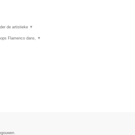
er de artistieke
▼
shops Flamenco dans,
▼
negouwen.