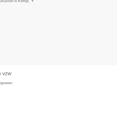
rsussen in Kortrijk,
▼
o vzw
negouwen.