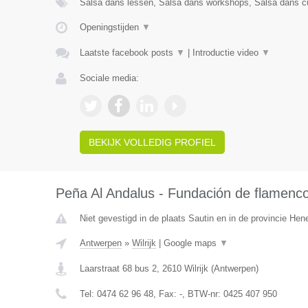
Salsa dans lessen, Salsa dans workshops, Salsa dans cu
Openingstijden
▼
Laatste facebook posts
▼
|
Introductie video
▼
Sociale media:
BEKIJK VOLLEDIG PROFIEL
Peña Al Andalus - Fundación de flamenc
Niet gevestigd in de plaats Sautin en in de provincie He
Antwerpen
»
Wilrijk
|
Google maps
▼
Laarstraat 68 bus 2
,
2610
Wilrijk
(
Antwerpen
)
Tel:
0474 62 96 48
, Fax:
-
, BTW-nr:
0425 407 950