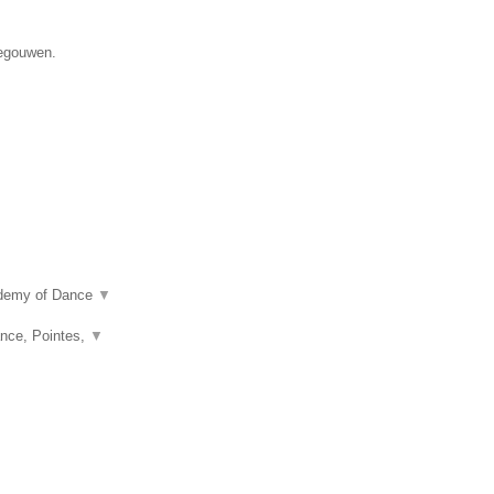
negouwen.
ademy of Dance
▼
nce, Pointes,
▼