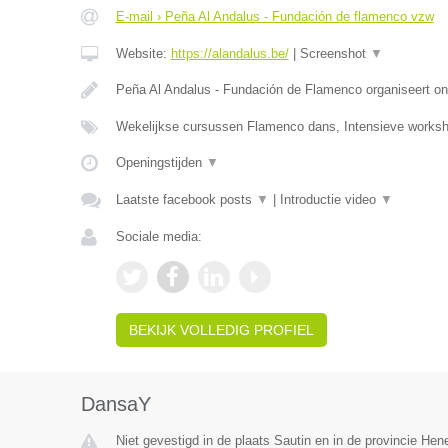
E-mail › Peña Al Andalus - Fundación de flamenco vzw
Website:
https://alandalus.be/
|
Screenshot
▼
Peña Al Andalus - Fundación de Flamenco organiseert ond
Wekelijkse cursussen Flamenco dans, Intensieve work
Openingstijden
▼
Laatste facebook posts
▼
|
Introductie video
▼
Sociale media:
BEKIJK VOLLEDIG PROFIEL
DansaY
Niet gevestigd in de plaats Sautin en in de provincie He