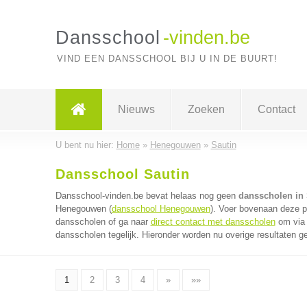
Dansschool
-vinden.be
VIND EEN DANSSCHOOL BIJ U IN DE BUURT!
Nieuws
Zoeken
Contact
U bent nu hier:
Home
»
Henegouwen
»
Sautin
Dansschool Sautin
Dansschool-vinden.be bevat helaas nog geen
dansscholen in 
Henegouwen (
dansschool Henegouwen
). Voer bovenaan deze pa
dansscholen of ga naar
direct contact met dansscholen
om via 
dansscholen tegelijk. Hieronder worden nu overige resultaten g
1
2
3
4
»
»»