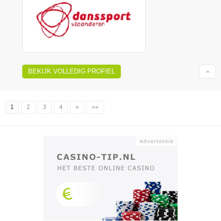
BEKIJK VOLLEDIG PROFIEL
1
2
3
4
»
»»