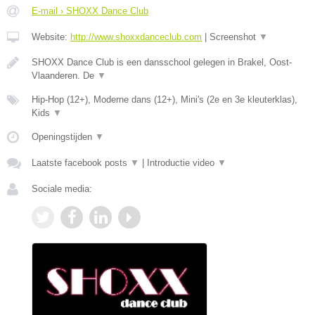
E-mail › SHOXX Dance Club
Website:
http://www.shoxxdanceclub.com
|
Screenshot
▼
SHOXX Dance Club is een dansschool gelegen in Brakel, Oost-
Vlaanderen. De
▼
Hip-Hop (12+), Moderne dans (12+), Mini's (2e en 3e kleuterklas),
Kids
▼
Openingstijden
▼
Laatste facebook posts
▼
|
Introductie video
▼
Sociale media: