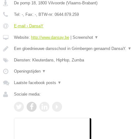
De pomp 18
,
1800
Vilvoorde
(
Vlaams-Brabant
)
Tel:
-
, Fax:
-
, BTW-nr:
0644.879.259
E-mail › DansaY
Website:
http://www.dansay.be
|
Screenshot
▼
Een gloednieuwe dansschool in Grimbergen genaamd DansaY.
▼
Diensten: Kleuterdans, HipHop, Zumba
Openingstijden
▼
Laatste facebook posts
▼
Sociale media: