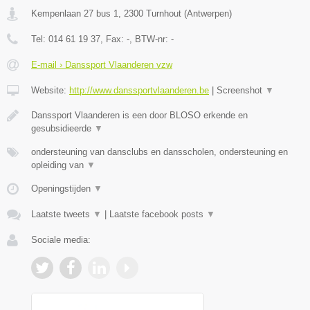
Kempenlaan 27 bus 1
,
2300
Turnhout
(
Antwerpen
)
Tel:
014 61 19 37
, Fax:
-
, BTW-nr:
-
E-mail › Danssport Vlaanderen vzw
Website:
http://www.danssportvlaanderen.be
|
Screenshot
▼
Danssport Vlaanderen is een door BLOSO erkende en
gesubsidieerde
▼
ondersteuning van dansclubs en dansscholen, ondersteuning en
opleiding van
▼
Openingstijden
▼
Laatste tweets
▼
|
Laatste facebook posts
▼
Sociale media: