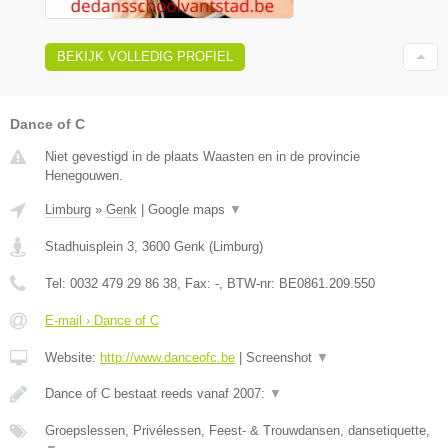
BEKIJK VOLLEDIG PROFIEL
Dance of C
Niet gevestigd in de plaats Waasten en in de provincie
Henegouwen.
Limburg
»
Genk
|
Google maps
▼
Stadhuisplein 3
,
3600
Genk
(
Limburg
)
Tel:
0032 479 29 86 38
, Fax:
-
, BTW-nr:
BE0861.209.550
E-mail › Dance of C
Website:
http://www.danceofc.be
|
Screenshot
▼
Dance of C bestaat reeds vanaf 2007:
▼
Groepslessen, Privélessen, Feest- & Trouwdansen, dansetiquette,