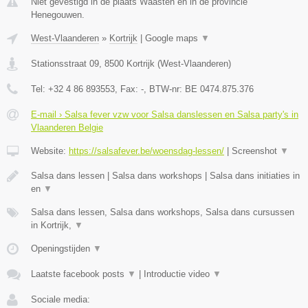
Niet gevestigd in de plaats Waasten en in de provincie
Henegouwen.
West-Vlaanderen
»
Kortrijk
|
Google maps
▼
Stationsstraat 09
,
8500
Kortrijk
(
West-Vlaanderen
)
Tel:
+32 4 86 893553
, Fax:
-
, BTW-nr:
BE 0474.875.376
E-mail › Salsa fever vzw voor Salsa danslessen en Salsa party's in
Vlaanderen Belgie
Website:
https://salsafever.be/woensdag-lessen/
|
Screenshot
▼
Salsa dans lessen | Salsa dans workshops | Salsa dans initiaties in
en
▼
Salsa dans lessen, Salsa dans workshops, Salsa dans cursussen
in Kortrijk,
▼
Openingstijden
▼
Laatste facebook posts
▼
|
Introductie video
▼
Sociale media: