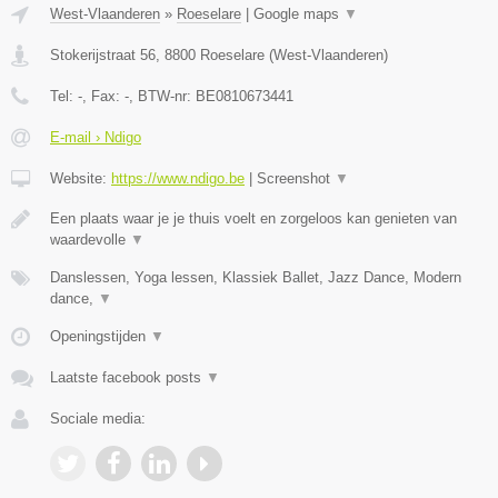
West-Vlaanderen
»
Roeselare
|
Google maps
▼
Stokerijstraat 56
,
8800
Roeselare
(
West-Vlaanderen
)
Tel:
-
, Fax:
-
, BTW-nr:
BE0810673441
E-mail › Ndigo
Website:
https://www.ndigo.be
|
Screenshot
▼
Een plaats waar je je thuis voelt en zorgeloos kan genieten van
waardevolle
▼
Danslessen, Yoga lessen, Klassiek Ballet, Jazz Dance, Modern
dance,
▼
Openingstijden
▼
Laatste facebook posts
▼
Sociale media: