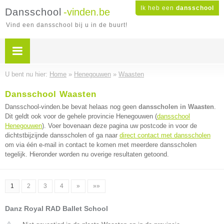
Ik heb een
dansschool
Dansschool
-vinden.be
Vind een dansschool bij u in de buurt!
U bent nu hier:
Home
»
Henegouwen
»
Waasten
Dansschool Waasten
Dansschool-vinden.be bevat helaas nog geen
dansscholen in Waasten
.
Dit geldt ook voor de gehele provincie Henegouwen (
dansschool
Henegouwen
). Voer bovenaan deze pagina uw postcode in voor de
dichtstbijzijnde dansscholen of ga naar
direct contact met dansscholen
om via één e-mail in contact te komen met meerdere dansscholen
tegelijk. Hieronder worden nu overige resultaten getoond.
1
2
3
4
»
»»
Danz Royal RAD Ballet School