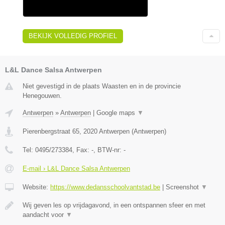
BEKIJK VOLLEDIG PROFIEL
L&L Dance Salsa Antwerpen
Niet gevestigd in de plaats Waasten en in de provincie
Henegouwen.
Antwerpen
»
Antwerpen
|
Google maps
▼
Pierenbergstraat 65
,
2020
Antwerpen
(
Antwerpen
)
Tel:
0495/273384
, Fax:
-
, BTW-nr:
-
E-mail › L&L Dance Salsa Antwerpen
Website:
https://www.dedansschoolvantstad.be
|
Screenshot
▼
Wij geven les op vrijdagavond, in een ontspannen sfeer en met
aandacht voor
▼