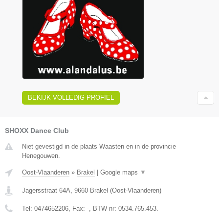
BEKIJK VOLLEDIG PROFIEL
SHOXX Dance Club
Niet gevestigd in de plaats Waasten en in de provincie
Henegouwen.
Oost-Vlaanderen
»
Brakel
|
Google maps
▼
Jagersstraat 64A
,
9660
Brakel
(
Oost-Vlaanderen
)
Tel:
0474652206
, Fax:
-
, BTW-nr:
0534.765.453.