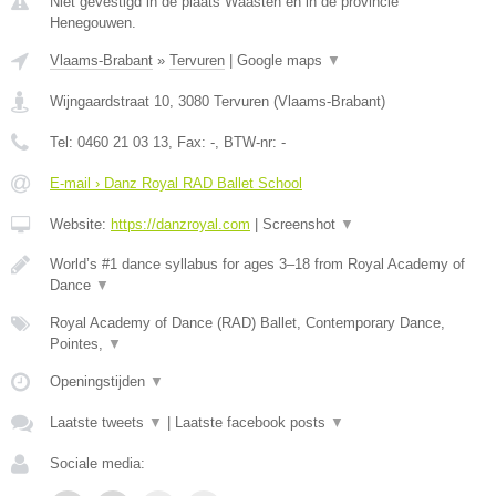
Niet gevestigd in de plaats Waasten en in de provincie
Henegouwen.
Vlaams-Brabant
»
Tervuren
|
Google maps
▼
Wijngaardstraat 10
,
3080
Tervuren
(
Vlaams-Brabant
)
Tel:
0460 21 03 13
, Fax:
-
, BTW-nr:
-
E-mail › Danz Royal RAD Ballet School
Website:
https://danzroyal.com
|
Screenshot
▼
World’s #1 dance syllabus for ages 3–18 from Royal Academy of
Dance
▼
Royal Academy of Dance (RAD) Ballet, Contemporary Dance,
Pointes,
▼
Openingstijden
▼
Laatste tweets
▼
|
Laatste facebook posts
▼
Sociale media: