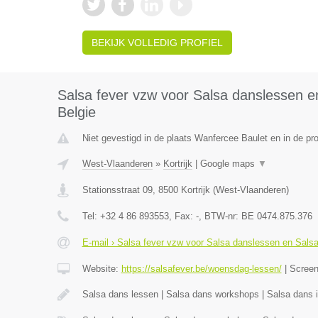
BEKIJK VOLLEDIG PROFIEL
Salsa fever vzw voor Salsa danslessen en
Belgie
Niet gevestigd in de plaats Wanfercee Baulet en in de p
West-Vlaanderen
»
Kortrijk
|
Google maps
▼
Stationsstraat 09
,
8500
Kortrijk
(
West-Vlaanderen
)
Tel:
+32 4 86 893553
, Fax:
-
, BTW-nr:
BE 0474.875.376
E-mail › Salsa fever vzw voor Salsa danslessen en Salsa 
Website:
https://salsafever.be/woensdag-lessen/
|
Scree
Salsa dans lessen | Salsa dans workshops | Salsa dans in