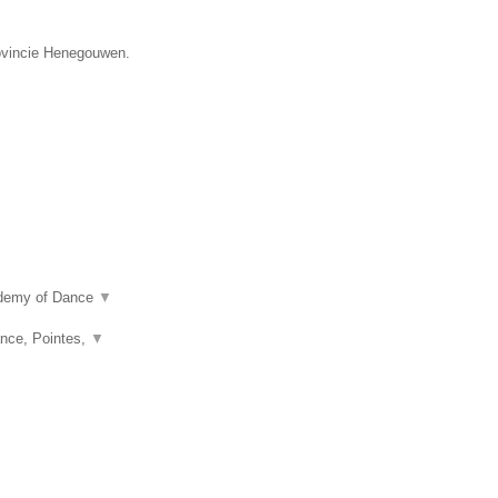
rovincie Henegouwen.
ademy of Dance
▼
nce, Pointes,
▼