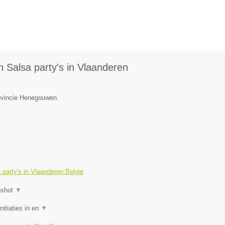
 Salsa party's in Vlaanderen
rovincie Henegouwen.
party's in Vlaanderen Belgie
nshot
▼
itiaties in en
▼