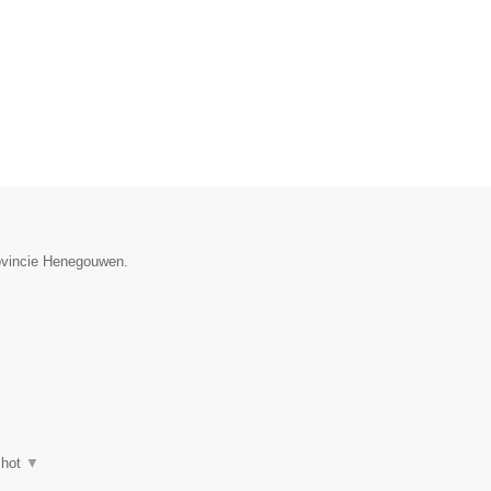
rovincie Henegouwen.
shot
▼