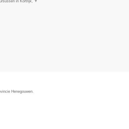
rsussen in Kortrijk,
▼
rovincie Henegouwen.