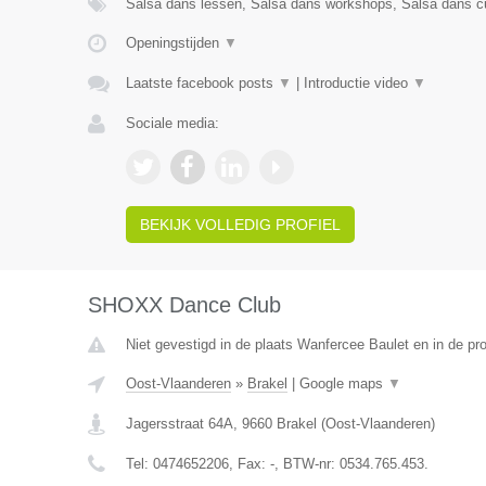
Salsa dans lessen, Salsa dans workshops, Salsa dans cu
Openingstijden
▼
Laatste facebook posts
▼
|
Introductie video
▼
Sociale media:
BEKIJK VOLLEDIG PROFIEL
SHOXX Dance Club
Niet gevestigd in de plaats Wanfercee Baulet en in de p
Oost-Vlaanderen
»
Brakel
|
Google maps
▼
Jagersstraat 64A
,
9660
Brakel
(
Oost-Vlaanderen
)
Tel:
0474652206
, Fax:
-
, BTW-nr:
0534.765.453.