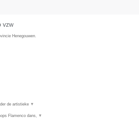
o vzw
rovincie Henegouwen.
er de artistieke
▼
shops Flamenco dans,
▼