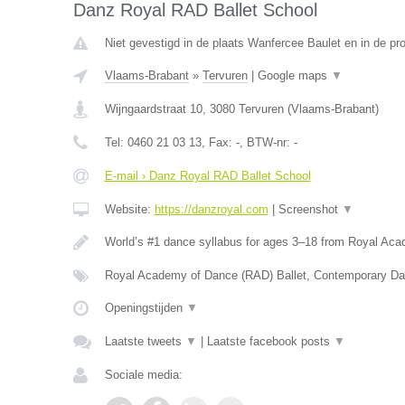
Danz Royal RAD Ballet School
Niet gevestigd in de plaats Wanfercee Baulet en in de p
Vlaams-Brabant
»
Tervuren
|
Google maps
▼
Wijngaardstraat 10
,
3080
Tervuren
(
Vlaams-Brabant
)
Tel:
0460 21 03 13
, Fax:
-
, BTW-nr:
-
E-mail › Danz Royal RAD Ballet School
Website:
https://danzroyal.com
|
Screenshot
▼
World’s #1 dance syllabus for ages 3–18 from Royal Ac
Royal Academy of Dance (RAD) Ballet, Contemporary Da
Openingstijden
▼
Laatste tweets
▼
|
Laatste facebook posts
▼
Sociale media: