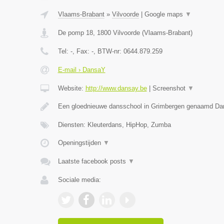
Vlaams-Brabant
»
Vilvoorde
|
Google maps
▼
De pomp 18
,
1800
Vilvoorde
(
Vlaams-Brabant
)
Tel:
-
, Fax:
-
, BTW-nr:
0644.879.259
E-mail › DansaY
Website:
http://www.dansay.be
|
Screenshot
▼
Een gloednieuwe dansschool in Grimbergen genaamd D
Diensten: Kleuterdans, HipHop, Zumba
Openingstijden
▼
Laatste facebook posts
▼
Sociale media: