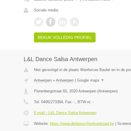
Sociale media:
BEKIJK VOLLEDIG PROFIEL
L&L Dance Salsa Antwerpen
Niet gevestigd in de plaats Wanfercee Baulet en in de p
Antwerpen
»
Antwerpen
|
Google maps
▼
Pierenbergstraat 65
,
2020
Antwerpen
(
Antwerpen
)
Tel:
0495/273384
, Fax:
-
, BTW-nr:
-
E-mail › L&L Dance Salsa Antwerpen
Website:
https://www.dedansschoolvantstad.be
|
Screen