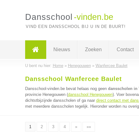
Dansschool
-vinden.be
VIND EEN DANSSCHOOL BIJ U IN DE BUURT!
Nieuws
Zoeken
Contact
U bent nu hier:
Home
»
Henegouwen
»
Wanfercee Baulet
Dansschool Wanfercee Baulet
Dansschool-vinden.be bevat helaas nog geen
dansscholen in 
provincie Henegouwen (
dansschool Henegouwen
). Voer bovena
dichtstbijzijnde dansscholen of ga naar
direct contact met dan
met meerdere dansscholen tegelijk. Hieronder worden nu overig
1
2
3
4
»
»»