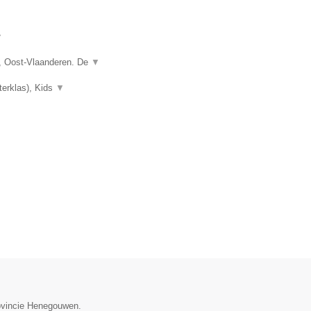
▼
, Oost-Vlaanderen. De
▼
terklas), Kids
▼
rovincie Henegouwen.