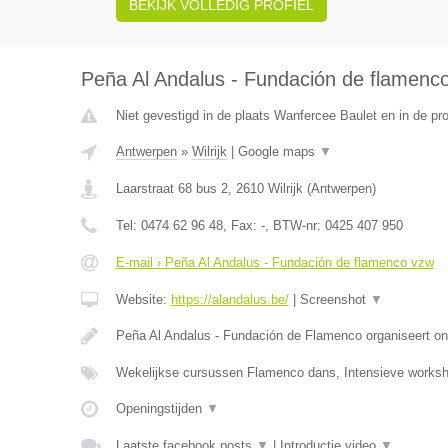
BEKIJK VOLLEDIG PROFIEL
Peña Al Andalus - Fundación de flamenc
Niet gevestigd in de plaats Wanfercee Baulet en in de p
Antwerpen
»
Wilrijk
|
Google maps
▼
Laarstraat 68 bus 2
,
2610
Wilrijk
(
Antwerpen
)
Tel:
0474 62 96 48
, Fax:
-
, BTW-nr:
0425 407 950
E-mail › Peña Al Andalus - Fundación de flamenco vzw
Website:
https://alandalus.be/
|
Screenshot
▼
Peña Al Andalus - Fundación de Flamenco organiseert ond
Wekelijkse cursussen Flamenco dans, Intensieve work
Openingstijden
▼
Laatste facebook posts
▼
|
Introductie video
▼