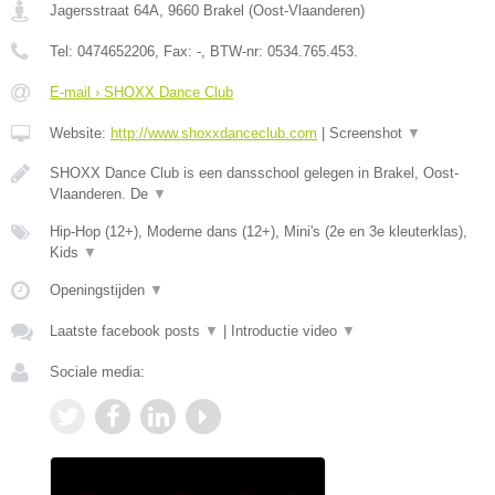
Jagersstraat 64A
,
9660
Brakel
(
Oost-Vlaanderen
)
Tel:
0474652206
, Fax:
-
, BTW-nr:
0534.765.453.
E-mail › SHOXX Dance Club
Website:
http://www.shoxxdanceclub.com
|
Screenshot
▼
SHOXX Dance Club is een dansschool gelegen in Brakel, Oost-
Vlaanderen. De
▼
Hip-Hop (12+), Moderne dans (12+), Mini's (2e en 3e kleuterklas),
Kids
▼
Openingstijden
▼
Laatste facebook posts
▼
|
Introductie video
▼
Sociale media: