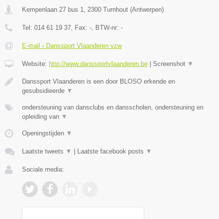
Kempenlaan 27 bus 1
,
2300
Turnhout
(
Antwerpen
)
Tel:
014 61 19 37
, Fax:
-
, BTW-nr:
-
E-mail › Danssport Vlaanderen vzw
Website:
http://www.danssportvlaanderen.be
|
Screenshot
▼
Danssport Vlaanderen is een door BLOSO erkende en
gesubsidieerde
▼
ondersteuning van dansclubs en dansscholen, ondersteuning en
opleiding van
▼
Openingstijden
▼
Laatste tweets
▼
|
Laatste facebook posts
▼
Sociale media: