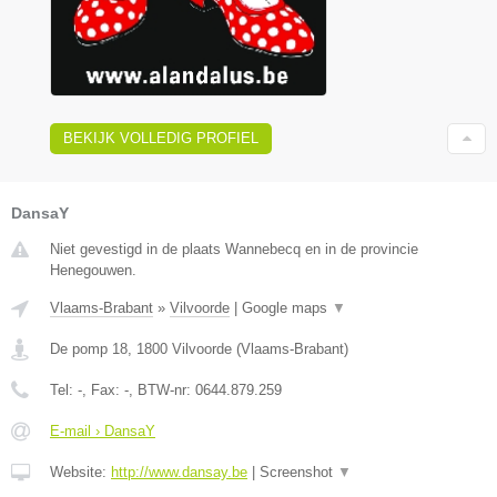
BEKIJK VOLLEDIG PROFIEL
DansaY
Niet gevestigd in de plaats Wannebecq en in de provincie
Henegouwen.
Vlaams-Brabant
»
Vilvoorde
|
Google maps
▼
De pomp 18
,
1800
Vilvoorde
(
Vlaams-Brabant
)
Tel:
-
, Fax:
-
, BTW-nr:
0644.879.259
E-mail › DansaY
Website:
http://www.dansay.be
|
Screenshot
▼