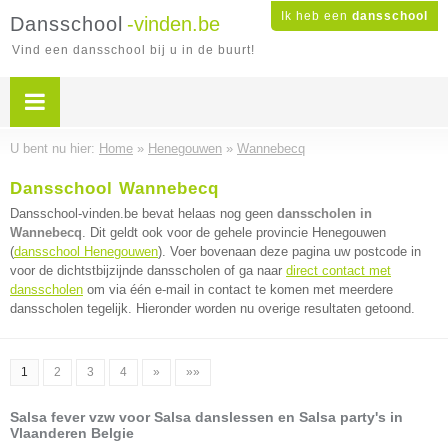
Ik heb een
dansschool
Dansschool
-vinden.be
Vind een dansschool bij u in de buurt!
U bent nu hier:
Home
»
Henegouwen
»
Wannebecq
Dansschool Wannebecq
Dansschool-vinden.be bevat helaas nog geen
dansscholen in
Wannebecq
. Dit geldt ook voor de gehele provincie Henegouwen
(
dansschool Henegouwen
). Voer bovenaan deze pagina uw postcode in
voor de dichtstbijzijnde dansscholen of ga naar
direct contact met
dansscholen
om via één e-mail in contact te komen met meerdere
dansscholen tegelijk. Hieronder worden nu overige resultaten getoond.
1
2
3
4
»
»»
Salsa fever vzw voor Salsa danslessen en Salsa party's in
Vlaanderen Belgie