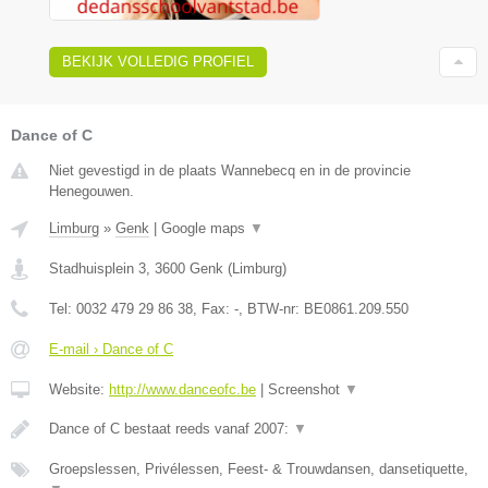
BEKIJK VOLLEDIG PROFIEL
Dance of C
Niet gevestigd in de plaats Wannebecq en in de provincie
Henegouwen.
Limburg
»
Genk
|
Google maps
▼
Stadhuisplein 3
,
3600
Genk
(
Limburg
)
Tel:
0032 479 29 86 38
, Fax:
-
, BTW-nr:
BE0861.209.550
E-mail › Dance of C
Website:
http://www.danceofc.be
|
Screenshot
▼
Dance of C bestaat reeds vanaf 2007:
▼
Groepslessen, Privélessen, Feest- & Trouwdansen, dansetiquette,