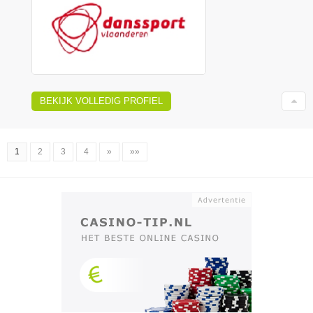
BEKIJK VOLLEDIG PROFIEL
1
2
3
4
»
»»