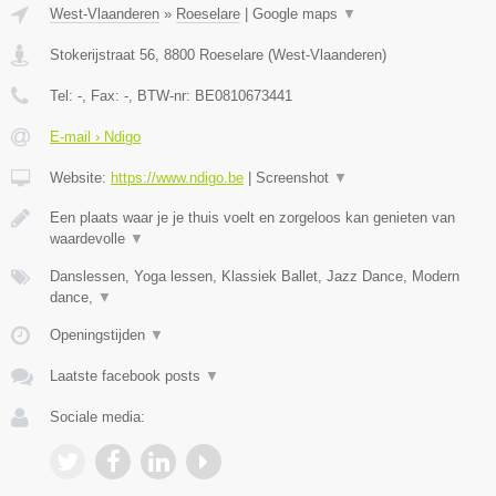
West-Vlaanderen
»
Roeselare
|
Google maps
▼
Stokerijstraat 56
,
8800
Roeselare
(
West-Vlaanderen
)
Tel:
-
, Fax:
-
, BTW-nr:
BE0810673441
E-mail › Ndigo
Website:
https://www.ndigo.be
|
Screenshot
▼
Een plaats waar je je thuis voelt en zorgeloos kan genieten van
waardevolle
▼
Danslessen, Yoga lessen, Klassiek Ballet, Jazz Dance, Modern
dance,
▼
Openingstijden
▼
Laatste facebook posts
▼
Sociale media: