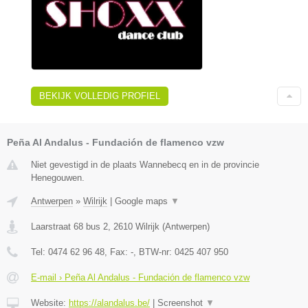
BEKIJK VOLLEDIG PROFIEL
Peña Al Andalus - Fundación de flamenco vzw
Niet gevestigd in de plaats Wannebecq en in de provincie
Henegouwen.
Antwerpen
»
Wilrijk
|
Google maps
▼
Laarstraat 68 bus 2
,
2610
Wilrijk
(
Antwerpen
)
Tel:
0474 62 96 48
, Fax:
-
, BTW-nr:
0425 407 950
E-mail › Peña Al Andalus - Fundación de flamenco vzw
Website:
https://alandalus.be/
|
Screenshot
▼