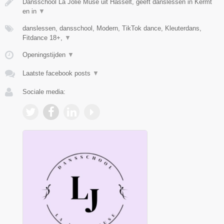
Dansschool La Jolie Muse uit Hasselt, geeft danslessen in Kermt
en in
▼
danslessen, dansschool, Modern, TikTok dance, Kleuterdans,
Fitdance 18+,
▼
Openingstijden
▼
Laatste facebook posts
▼
Sociale media: