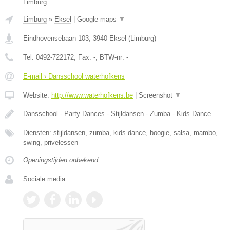
Limburg.
Limburg
»
Eksel
|
Google maps
▼
Eindhovensebaan 103
,
3940
Eksel
(
Limburg
)
Tel:
0492-722172
, Fax:
-
, BTW-nr:
-
E-mail › Dansschool waterhofkens
Website:
http://www.waterhofkens.be
|
Screenshot
▼
Dansschool - Party Dances - Stijldansen - Zumba - Kids Dance
Diensten: stijldansen, zumba, kids dance, boogie, salsa, mambo,
swing, privelessen
Openingstijden onbekend
Sociale media: