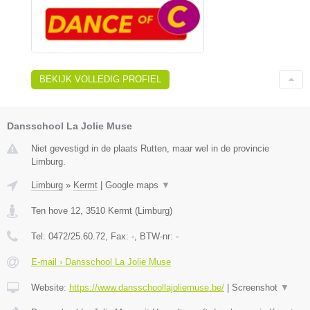
BEKIJK VOLLEDIG PROFIEL
Dansschool La Jolie Muse
Niet gevestigd in de plaats Rutten, maar wel in de provincie
Limburg.
Limburg
»
Kermt
|
Google maps
▼
Ten hove 12
,
3510
Kermt
(
Limburg
)
Tel:
0472/25.60.72
, Fax:
-
, BTW-nr:
-
E-mail › Dansschool La Jolie Muse
Website:
https://www.dansschoollajoliemuse.be/
|
Screenshot
▼