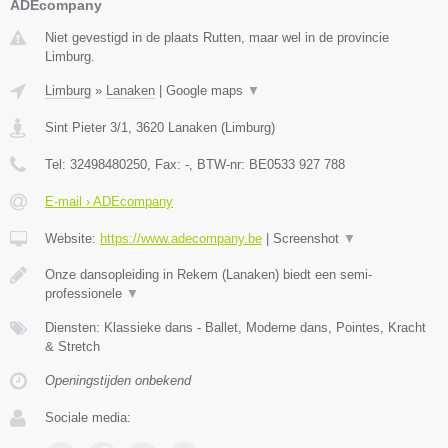
ADEcompany
Niet gevestigd in de plaats Rutten, maar wel in de provincie
Limburg.
Limburg
»
Lanaken
|
Google maps
▼
Sint Pieter 3/1
,
3620
Lanaken
(
Limburg
)
Tel:
32498480250
, Fax:
-
, BTW-nr:
BE0533 927 788
E-mail › ADEcompany
Website:
https://www.adecompany.be
|
Screenshot
▼
Onze dansopleiding in Rekem (Lanaken) biedt een semi-
professionele
▼
Diensten: Klassieke dans - Ballet, Moderne dans, Pointes, Kracht
& Stretch
Openingstijden onbekend
Sociale media: