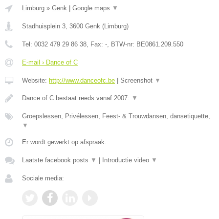
Limburg
»
Genk
|
Google maps
▼
Stadhuisplein 3
,
3600
Genk
(
Limburg
)
Tel:
0032 479 29 86 38
, Fax:
-
, BTW-nr:
BE0861.209.550
E-mail › Dance of C
Website:
http://www.danceofc.be
|
Screenshot
▼
Dance of C bestaat reeds vanaf 2007:
▼
Groepslessen, Privélessen, Feest- & Trouwdansen, dansetiquette,
▼
Er wordt gewerkt op afspraak.
Laatste facebook posts
▼
|
Introductie video
▼
Sociale media: