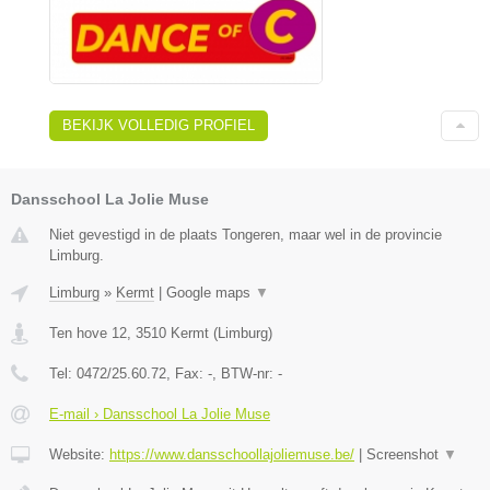
BEKIJK VOLLEDIG PROFIEL
Dansschool La Jolie Muse
Niet gevestigd in de plaats Tongeren, maar wel in de provincie
Limburg.
Limburg
»
Kermt
|
Google maps
▼
Ten hove 12
,
3510
Kermt
(
Limburg
)
Tel:
0472/25.60.72
, Fax:
-
, BTW-nr:
-
E-mail › Dansschool La Jolie Muse
Website:
https://www.dansschoollajoliemuse.be/
|
Screenshot
▼