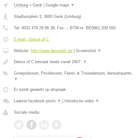
Limburg
»
Genk
|
Google maps
▼
Stadhuisplein 3
,
3600
Genk
(
Limburg
)
Tel:
0032 479 29 86 38
, Fax:
-
, BTW-nr:
BE0861.209.550
E-mail › Dance of C
Website:
http://www.danceofc.be
|
Screenshot
▼
Dance of C bestaat reeds vanaf 2007:
▼
Groepslessen, Privélessen, Feest- & Trouwdansen, dansetiquette,
▼
Er wordt gewerkt op afspraak.
Laatste facebook posts
▼
|
Introductie video
▼
Sociale media: