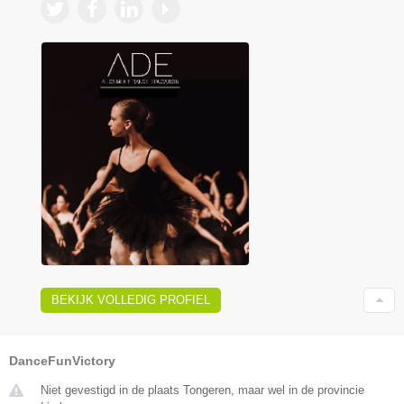
BEKIJK VOLLEDIG PROFIEL
DanceFunVictory
Niet gevestigd in de plaats Tongeren, maar wel in de provincie