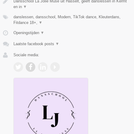
Dansschool La Jolie Muse uit Hasselt, geeft danslessen in Kermt
en in
▼
danslessen, dansschool, Modern, TikTok dance, Kleuterdans,
Fitdance 18+,
▼
Openingstijden
▼
Laatste facebook posts
▼
Sociale media: