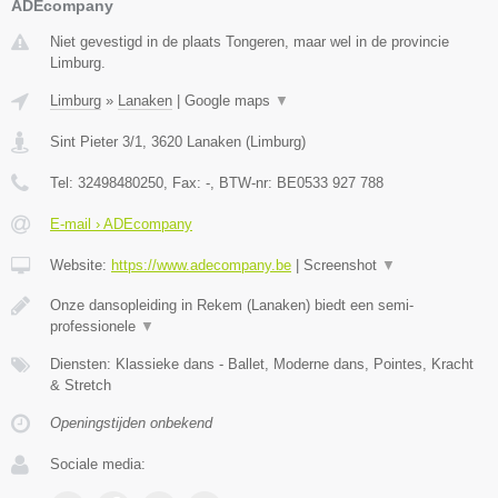
ADEcompany
Niet gevestigd in de plaats Tongeren, maar wel in de provincie
Limburg.
Limburg
»
Lanaken
|
Google maps
▼
Sint Pieter 3/1
,
3620
Lanaken
(
Limburg
)
Tel:
32498480250
, Fax:
-
, BTW-nr:
BE0533 927 788
E-mail › ADEcompany
Website:
https://www.adecompany.be
|
Screenshot
▼
Onze dansopleiding in Rekem (Lanaken) biedt een semi-
professionele
▼
Diensten: Klassieke dans - Ballet, Moderne dans, Pointes, Kracht
& Stretch
Openingstijden onbekend
Sociale media: