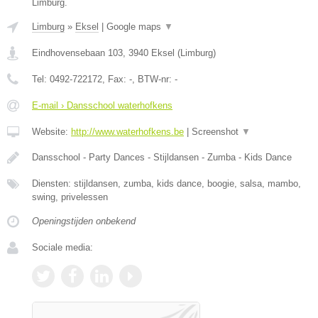
Limburg.
Limburg
»
Eksel
|
Google maps
▼
Eindhovensebaan 103
,
3940
Eksel
(
Limburg
)
Tel:
0492-722172
, Fax:
-
, BTW-nr:
-
E-mail › Dansschool waterhofkens
Website:
http://www.waterhofkens.be
|
Screenshot
▼
Dansschool - Party Dances - Stijldansen - Zumba - Kids Dance
Diensten: stijldansen, zumba, kids dance, boogie, salsa, mambo,
swing, privelessen
Openingstijden onbekend
Sociale media: