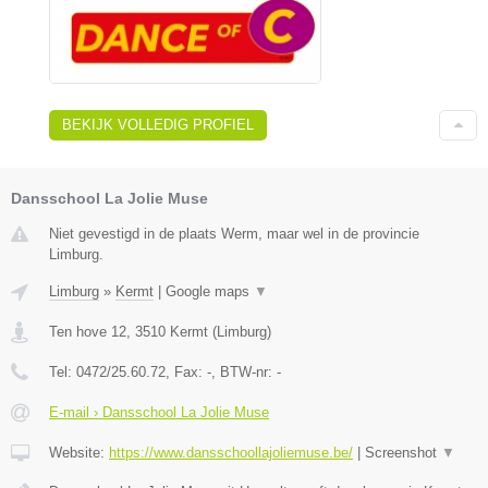
BEKIJK VOLLEDIG PROFIEL
Dansschool La Jolie Muse
Niet gevestigd in de plaats Werm, maar wel in de provincie
Limburg.
Limburg
»
Kermt
|
Google maps
▼
Ten hove 12
,
3510
Kermt
(
Limburg
)
Tel:
0472/25.60.72
, Fax:
-
, BTW-nr:
-
E-mail › Dansschool La Jolie Muse
Website:
https://www.dansschoollajoliemuse.be/
|
Screenshot
▼