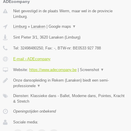
ADEcompany
Niet gevestigd in de plaats Werm, maar wel in de provincie
Limburg.
Limburg
»
Lanaken
|
Google maps
▼
Sint Pieter 3/1
,
3620
Lanaken
(
Limburg
)
Tel:
32498480250
, Fax:
-
, BTW-nr:
BE0533 927 788
E-mail › ADEcompany
Website:
https://www.adecompany.be
|
Screenshot
▼
Onze dansopleiding in Rekem (Lanaken) biedt een semi-
professionele
▼
Diensten: Klassieke dans - Ballet, Moderne dans, Pointes, Kracht
& Stretch
Openingstijden onbekend
Sociale media: