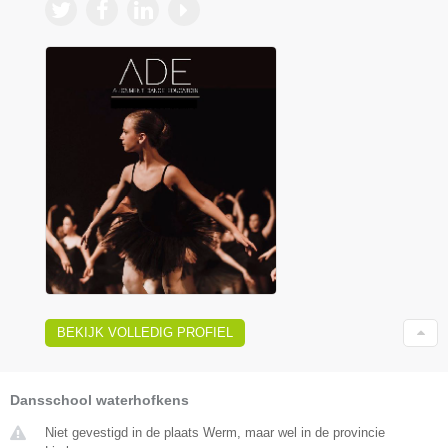
BEKIJK VOLLEDIG PROFIEL
Dansschool waterhofkens
Niet gevestigd in de plaats Werm, maar wel in de provincie