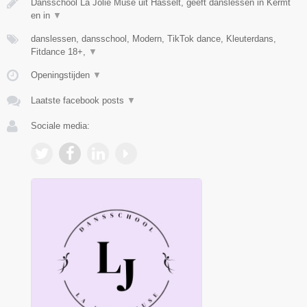
Dansschool La Jolie Muse uit Hasselt, geeft danslessen in Kermt
en in
▼
danslessen, dansschool, Modern, TikTok dance, Kleuterdans,
Fitdance 18+,
▼
Openingstijden
▼
Laatste facebook posts
▼
Sociale media: