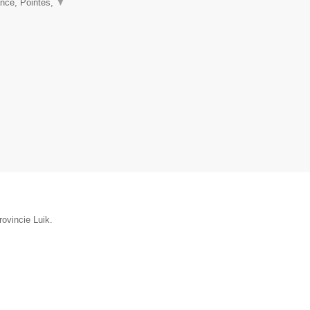
nce, Pointes,
▼
rovincie Luik.