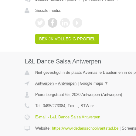
Sociale media:
BEKIJK VOLLEDIG PROFIEL
L&L Dance Salsa Antwerpen
Niet gevestigd in de plaats Avernas le Bauduin en in de p
Antwerpen
»
Antwerpen
|
Google maps
▼
Pierenbergstraat 65
,
2020
Antwerpen
(
Antwerpen
)
Tel:
0495/273384
, Fax:
-
, BTW-nr:
-
E-mail › L&L Dance Salsa Antwerpen
Website:
https://www.dedansschoolvantstad.be
|
Screen