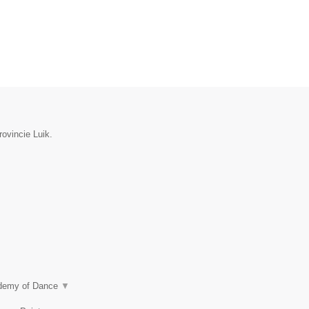
rovincie Luik.
ademy of Dance
▼