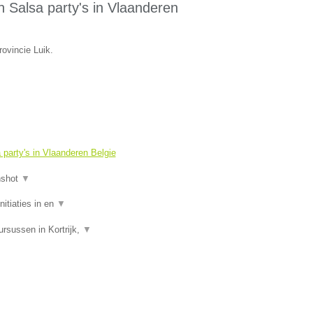
 Salsa party's in Vlaanderen
rovincie Luik.
party's in Vlaanderen Belgie
nshot
▼
itiaties in en
▼
rsussen in Kortrijk,
▼