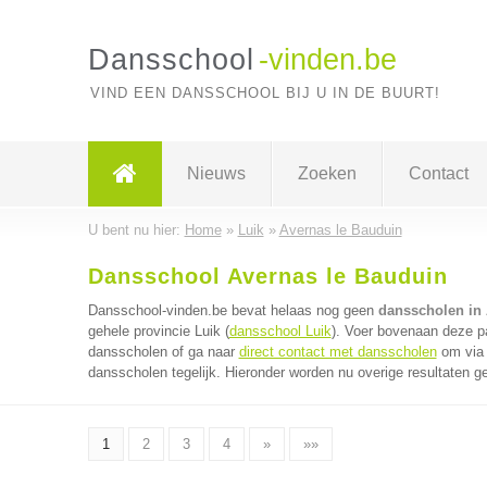
Dansschool
-vinden.be
VIND EEN DANSSCHOOL BIJ U IN DE BUURT!
Nieuws
Zoeken
Contact
U bent nu hier:
Home
»
Luik
»
Avernas le Bauduin
Dansschool Avernas le Bauduin
Dansschool-vinden.be bevat helaas nog geen
dansscholen in 
gehele provincie Luik (
dansschool Luik
). Voer bovenaan deze pa
dansscholen of ga naar
direct contact met dansscholen
om via 
dansscholen tegelijk. Hieronder worden nu overige resultaten g
1
2
3
4
»
»»