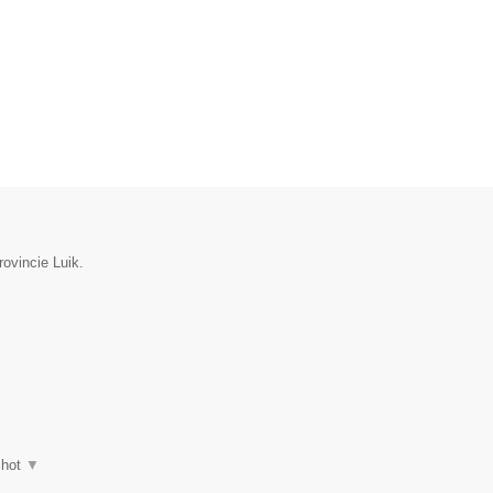
rovincie Luik.
shot
▼