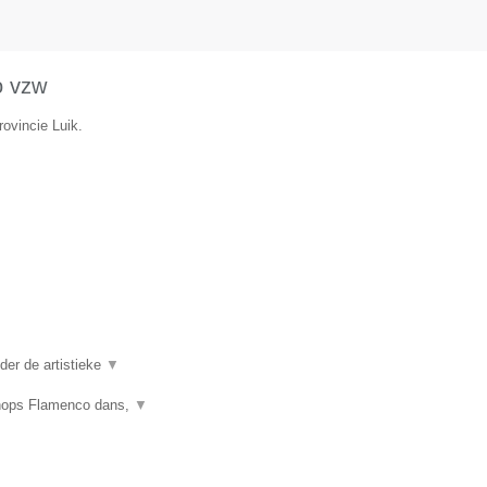
o vzw
rovincie Luik.
er de artistieke
▼
shops Flamenco dans,
▼