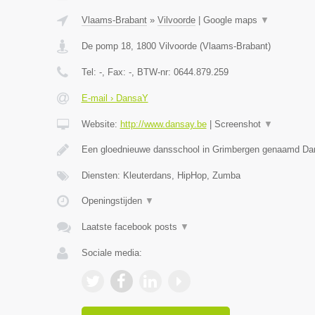
Vlaams-Brabant
»
Vilvoorde
|
Google maps
▼
De pomp 18
,
1800
Vilvoorde
(
Vlaams-Brabant
)
Tel:
-
, Fax:
-
, BTW-nr:
0644.879.259
E-mail › DansaY
Website:
http://www.dansay.be
|
Screenshot
▼
Een gloednieuwe dansschool in Grimbergen genaamd D
Diensten: Kleuterdans, HipHop, Zumba
Openingstijden
▼
Laatste facebook posts
▼
Sociale media: