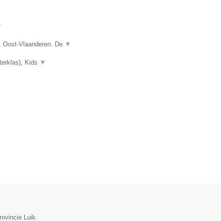
▼
, Oost-Vlaanderen. De
▼
terklas), Kids
▼
rovincie Luik.