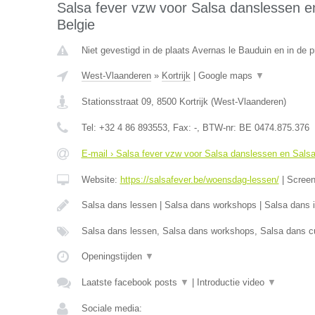
Salsa fever vzw voor Salsa danslessen en
Belgie
Niet gevestigd in de plaats Avernas le Bauduin en in de p
West-Vlaanderen
»
Kortrijk
|
Google maps
▼
Stationsstraat 09
,
8500
Kortrijk
(
West-Vlaanderen
)
Tel:
+32 4 86 893553
, Fax:
-
, BTW-nr:
BE 0474.875.376
E-mail › Salsa fever vzw voor Salsa danslessen en Salsa 
Website:
https://salsafever.be/woensdag-lessen/
|
Scree
Salsa dans lessen | Salsa dans workshops | Salsa dans in
Salsa dans lessen, Salsa dans workshops, Salsa dans cu
Openingstijden
▼
Laatste facebook posts
▼
|
Introductie video
▼
Sociale media: