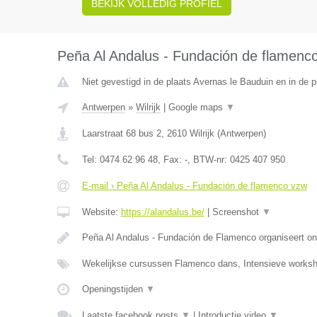
BEKIJK VOLLEDIG PROFIEL
Peña Al Andalus - Fundación de flamenc
Niet gevestigd in de plaats Avernas le Bauduin en in de p
Antwerpen
»
Wilrijk
|
Google maps
▼
Laarstraat 68 bus 2
,
2610
Wilrijk
(
Antwerpen
)
Tel:
0474 62 96 48
, Fax:
-
, BTW-nr:
0425 407 950
E-mail › Peña Al Andalus - Fundación de flamenco vzw
Website:
https://alandalus.be/
|
Screenshot
▼
Peña Al Andalus - Fundación de Flamenco organiseert ond
Wekelijkse cursussen Flamenco dans, Intensieve work
Openingstijden
▼
Laatste facebook posts
▼
|
Introductie video
▼