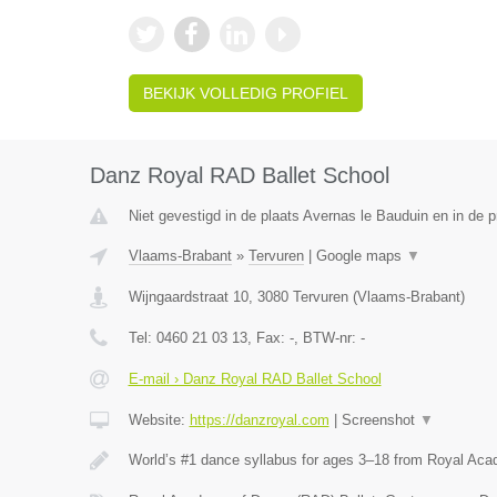
BEKIJK VOLLEDIG PROFIEL
Danz Royal RAD Ballet School
Niet gevestigd in de plaats Avernas le Bauduin en in de p
Vlaams-Brabant
»
Tervuren
|
Google maps
▼
Wijngaardstraat 10
,
3080
Tervuren
(
Vlaams-Brabant
)
Tel:
0460 21 03 13
, Fax:
-
, BTW-nr:
-
E-mail › Danz Royal RAD Ballet School
Website:
https://danzroyal.com
|
Screenshot
▼
World’s #1 dance syllabus for ages 3–18 from Royal Ac