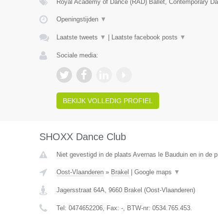
Royal Academy of Dance (RAD) Ballet, Contemporary Da
Openingstijden
▼
Laatste tweets
▼
|
Laatste facebook posts
▼
Sociale media:
BEKIJK VOLLEDIG PROFIEL
SHOXX Dance Club
Niet gevestigd in de plaats Avernas le Bauduin en in de p
Oost-Vlaanderen
»
Brakel
|
Google maps
▼
Jagersstraat 64A
,
9660
Brakel
(
Oost-Vlaanderen
)
Tel:
0474652206
, Fax:
-
, BTW-nr:
0534.765.453.