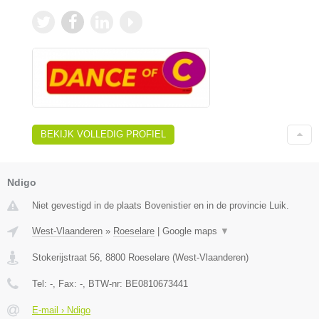
BEKIJK VOLLEDIG PROFIEL
Ndigo
Niet gevestigd in de plaats Bovenistier en in de provincie Luik.
West-Vlaanderen
»
Roeselare
|
Google maps
▼
Stokerijstraat 56
,
8800
Roeselare
(
West-Vlaanderen
)
Tel:
-
, Fax:
-
, BTW-nr:
BE0810673441
E-mail › Ndigo