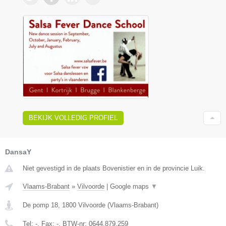
BEKIJK VOLLEDIG PROFIEL
DansaY
Niet gevestigd in de plaats Bovenistier en in de provincie Luik.
Vlaams-Brabant
»
Vilvoorde
|
Google maps
▼
De pomp 18
,
1800
Vilvoorde
(
Vlaams-Brabant
)
Tel:
-
, Fax:
-
, BTW-nr:
0644.879.259