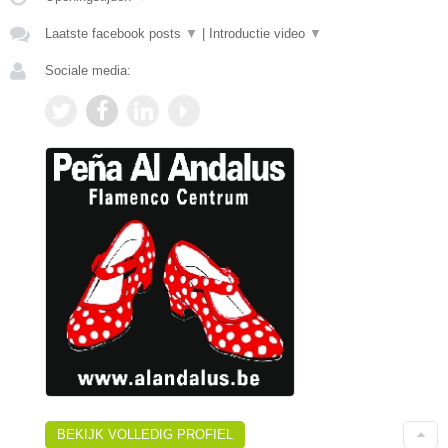
Laatste facebook posts
▼
|
Introductie video
▼
Sociale media:
BEKIJK VOLLEDIG PROFIEL