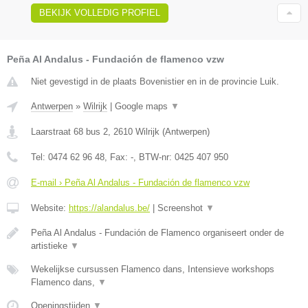
BEKIJK VOLLEDIG PROFIEL
Peña Al Andalus - Fundación de flamenco vzw
Niet gevestigd in de plaats Bovenistier en in de provincie Luik.
Antwerpen
»
Wilrijk
|
Google maps
▼
Laarstraat 68 bus 2
,
2610
Wilrijk
(
Antwerpen
)
Tel:
0474 62 96 48
, Fax:
-
, BTW-nr:
0425 407 950
E-mail › Peña Al Andalus - Fundación de flamenco vzw
Website:
https://alandalus.be/
|
Screenshot
▼
Peña Al Andalus - Fundación de Flamenco organiseert onder de
artistieke
▼
Wekelijkse cursussen Flamenco dans, Intensieve workshops
Flamenco dans,
▼
Openingstijden
▼