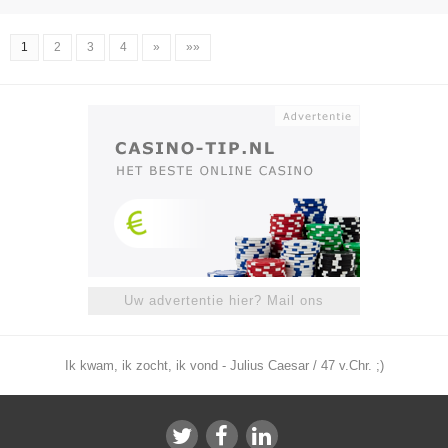
1
2
3
4
»
»»
Uw advertentie hier? Mail ons
Ik kwam, ik zocht, ik vond - Julius Caesar / 47 v.Chr. ;)