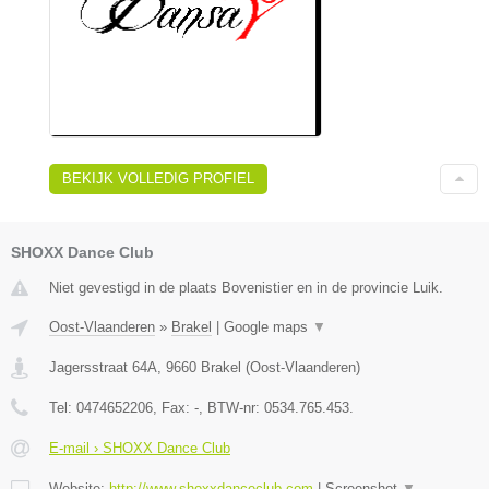
BEKIJK VOLLEDIG PROFIEL
SHOXX Dance Club
Niet gevestigd in de plaats Bovenistier en in de provincie Luik.
Oost-Vlaanderen
»
Brakel
|
Google maps
▼
Jagersstraat 64A
,
9660
Brakel
(
Oost-Vlaanderen
)
Tel:
0474652206
, Fax:
-
, BTW-nr:
0534.765.453.
E-mail › SHOXX Dance Club
Website:
http://www.shoxxdanceclub.com
|
Screenshot
▼