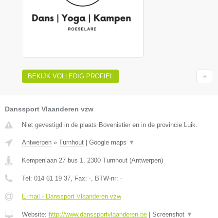
BEKIJK VOLLEDIG PROFIEL
Danssport Vlaanderen vzw
Niet gevestigd in de plaats Bovenistier en in de provincie Luik.
Antwerpen
»
Turnhout
|
Google maps
▼
Kempenlaan 27 bus 1
,
2300
Turnhout
(
Antwerpen
)
Tel:
014 61 19 37
, Fax:
-
, BTW-nr:
-
E-mail › Danssport Vlaanderen vzw
Website:
http://www.danssportvlaanderen.be
|
Screenshot
▼