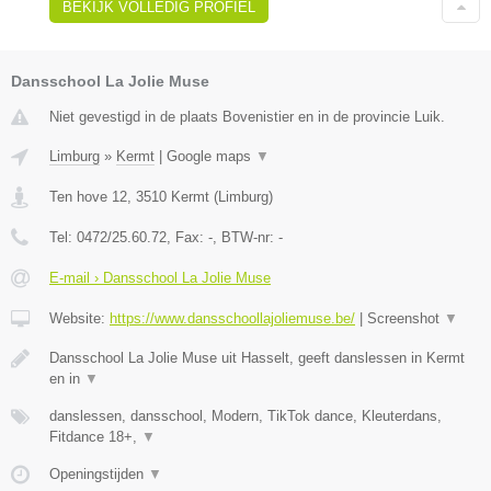
BEKIJK VOLLEDIG PROFIEL
Dansschool La Jolie Muse
Niet gevestigd in de plaats Bovenistier en in de provincie Luik.
Limburg
»
Kermt
|
Google maps
▼
Ten hove 12
,
3510
Kermt
(
Limburg
)
Tel:
0472/25.60.72
, Fax:
-
, BTW-nr:
-
E-mail › Dansschool La Jolie Muse
Website:
https://www.dansschoollajoliemuse.be/
|
Screenshot
▼
Dansschool La Jolie Muse uit Hasselt, geeft danslessen in Kermt
en in
▼
danslessen, dansschool, Modern, TikTok dance, Kleuterdans,
Fitdance 18+,
▼
Openingstijden
▼