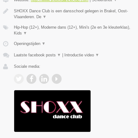
SHOXX Dance Club is een dansschool gelegen in Brakel, Oost-
Vlaanderen. De
▼
Hip-Hop (12+), Moderne dans (12+), Mini's (2e en 3e kleuterklas),
Kids
▼
Openingstijden
▼
Laatste facebook posts
▼
|
Introductie video
▼
Sociale media: