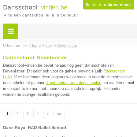
Ik heb een
dansschool
Dansschool
-vinden.be
Vind een dansschool bij u in de buurt!
U bent nu hier:
Home
»
Luik
»
Bovenistier
Dansschool Bovenistier
Dansschool-vinden.be bevat helaas nog geen
dansscholen in
Bovenistier
. Dit geldt ook voor de gehele provincie Luik (
dansschool
Luik
). Voer bovenaan deze pagina uw postcode in voor de dichtstbijzijnde
dansscholen of ga naar
direct contact met dansscholen
om via één e-mail
in contact te komen met meerdere dansscholen tegelijk. Hieronder
worden nu overige resultaten getoond.
1
2
3
4
»
»»
Danz Royal RAD Ballet School