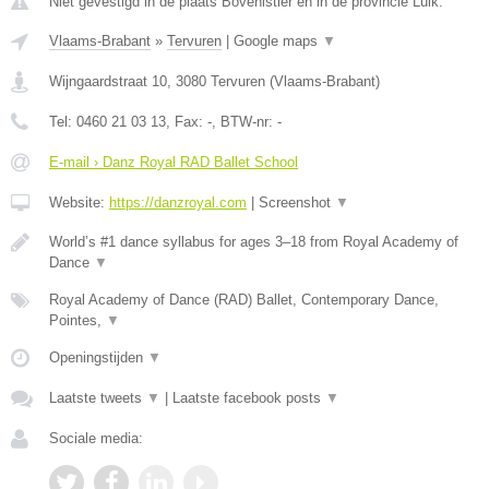
Niet gevestigd in de plaats Bovenistier en in de provincie Luik.
Vlaams-Brabant
»
Tervuren
|
Google maps
▼
Wijngaardstraat 10
,
3080
Tervuren
(
Vlaams-Brabant
)
Tel:
0460 21 03 13
, Fax:
-
, BTW-nr:
-
E-mail › Danz Royal RAD Ballet School
Website:
https://danzroyal.com
|
Screenshot
▼
World’s #1 dance syllabus for ages 3–18 from Royal Academy of
Dance
▼
Royal Academy of Dance (RAD) Ballet, Contemporary Dance,
Pointes,
▼
Openingstijden
▼
Laatste tweets
▼
|
Laatste facebook posts
▼
Sociale media: