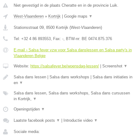
Niet gevestigd in de plaats Cheratte en in de provincie Luik.
West-Vlaanderen
»
Kortrijk
|
Google maps
▼
Stationsstraat 09
,
8500
Kortrijk
(
West-Vlaanderen
)
Tel:
+32 4 86 893553
, Fax:
-
, BTW-nr:
BE 0474.875.376
E-mail › Salsa fever vzw voor Salsa danslessen en Salsa party's in
Vlaanderen Belgie
Website:
https://salsafever.be/woensdag-lessen/
|
Screenshot
▼
Salsa dans lessen | Salsa dans workshops | Salsa dans initiaties in
en
▼
Salsa dans lessen, Salsa dans workshops, Salsa dans cursussen
in Kortrijk,
▼
Openingstijden
▼
Laatste facebook posts
▼
|
Introductie video
▼
Sociale media: