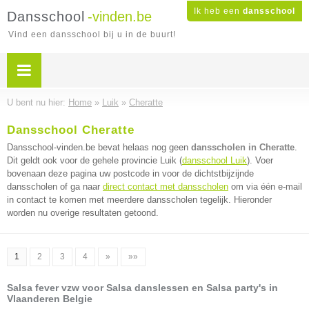
Ik heb een
dansschool
Dansschool
-vinden.be
Vind een dansschool bij u in de buurt!
U bent nu hier:
Home
»
Luik
»
Cheratte
Dansschool Cheratte
Dansschool-vinden.be bevat helaas nog geen
dansscholen in Cheratte
.
Dit geldt ook voor de gehele provincie Luik (
dansschool Luik
). Voer
bovenaan deze pagina uw postcode in voor de dichtstbijzijnde
dansscholen of ga naar
direct contact met dansscholen
om via één e-mail
in contact te komen met meerdere dansscholen tegelijk. Hieronder
worden nu overige resultaten getoond.
1
2
3
4
»
»»
Salsa fever vzw voor Salsa danslessen en Salsa party's in
Vlaanderen Belgie