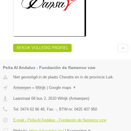
BEKIJK VOLLEDIG PROFIEL
Peña Al Andalus - Fundación de flamenco vzw
Niet gevestigd in de plaats Cheratte en in de provincie Luik.
Antwerpen
»
Wilrijk
|
Google maps
▼
Laarstraat 68 bus 2
,
2610
Wilrijk
(
Antwerpen
)
Tel:
0474 62 96 48
, Fax:
-
, BTW-nr:
0425 407 950
E-mail › Peña Al Andalus - Fundación de flamenco vzw
Website:
https://alandalus.be/
|
Screenshot
▼