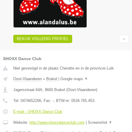
BEKIJK VOLLEDIG PROFIEL
SHOXX Dance Club
Niet gevestigd in de plaats Cheratte en in de provincie Luik.
Oost-Vlaanderen
»
Brakel
|
Google maps
▼
Jagersstraat 64A
,
9660
Brakel
(
Oost-Vlaanderen
)
Tel:
0474652206
, Fax:
-
, BTW-nr:
0534.765.453.
E-mail › SHOXX Dance Club
Website:
http://www.shoxxdanceclub.com
|
Screenshot
▼