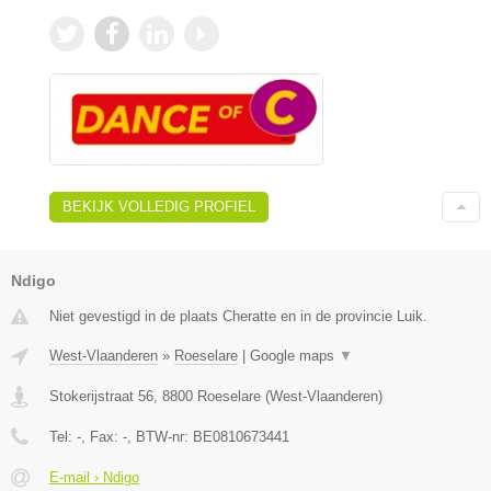
BEKIJK VOLLEDIG PROFIEL
Ndigo
Niet gevestigd in de plaats Cheratte en in de provincie Luik.
West-Vlaanderen
»
Roeselare
|
Google maps
▼
Stokerijstraat 56
,
8800
Roeselare
(
West-Vlaanderen
)
Tel:
-
, Fax:
-
, BTW-nr:
BE0810673441
E-mail › Ndigo