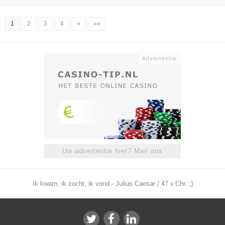
1
2
3
4
»
»»
Uw advertentie hier? Mail ons
Ik kwam, ik zocht, ik vond - Julius Caesar / 47 v.Chr. ;)