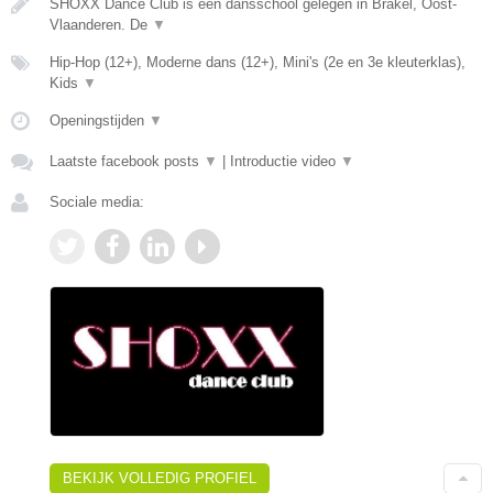
SHOXX Dance Club is een dansschool gelegen in Brakel, Oost-
Vlaanderen. De
▼
Hip-Hop (12+), Moderne dans (12+), Mini's (2e en 3e kleuterklas),
Kids
▼
Openingstijden
▼
Laatste facebook posts
▼
|
Introductie video
▼
Sociale media:
BEKIJK VOLLEDIG PROFIEL