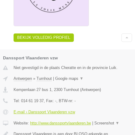
BEKIJK VOLLEDIG PROFIEL
Danssport Vlaanderen vzw
Niet gevestigd in de plaats Cheratte en in de provincie Luik.
Antwerpen
»
Turnhout
|
Google maps
▼
Kempenlaan 27 bus 1
,
2300
Turnhout
(
Antwerpen
)
Tel:
014 61 19 37
, Fax:
-
, BTW-nr:
-
E-mail › Danssport Vlaanderen vzw
Website:
http://www.danssportvlaanderen.be
|
Screenshot
▼
Danssport Vlaanderen is een door BLOSO erkende en