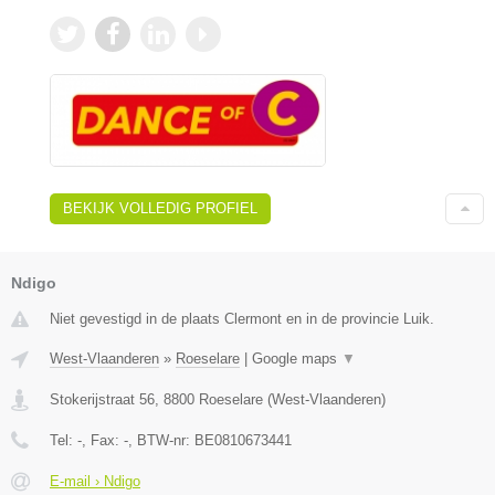
BEKIJK VOLLEDIG PROFIEL
Ndigo
Niet gevestigd in de plaats Clermont en in de provincie Luik.
West-Vlaanderen
»
Roeselare
|
Google maps
▼
Stokerijstraat 56
,
8800
Roeselare
(
West-Vlaanderen
)
Tel:
-
, Fax:
-
, BTW-nr:
BE0810673441
E-mail › Ndigo