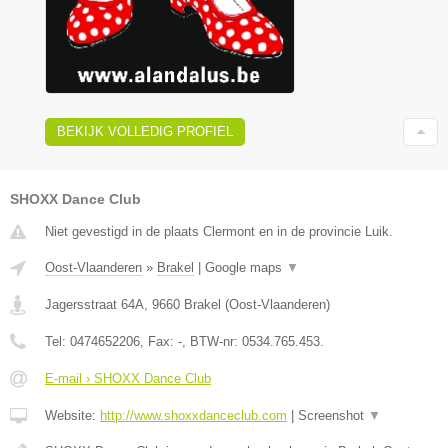
BEKIJK VOLLEDIG PROFIEL
SHOXX Dance Club
Niet gevestigd in de plaats Clermont en in de provincie Luik.
Oost-Vlaanderen
»
Brakel
|
Google maps
▼
Jagersstraat 64A
,
9660
Brakel
(
Oost-Vlaanderen
)
Tel:
0474652206
, Fax:
-
, BTW-nr:
0534.765.453.
E-mail › SHOXX Dance Club
Website:
http://www.shoxxdanceclub.com
|
Screenshot
▼