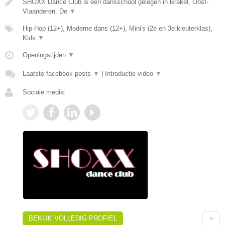
SHOXX Dance Club is een dansschool gelegen in Brakel, Oost-
Vlaanderen. De
▼
Hip-Hop (12+), Moderne dans (12+), Mini's (2e en 3e kleuterklas),
Kids
▼
Openingstijden
▼
Laatste facebook posts
▼
|
Introductie video
▼
Sociale media:
BEKIJK VOLLEDIG PROFIEL