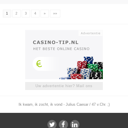
1
2
3
4
»
»»
Uw advertentie hier? Mail ons
Ik kwam, ik zocht, ik vond - Julius Caesar / 47 v.Chr. ;)