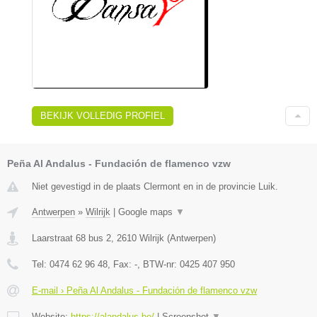
BEKIJK VOLLEDIG PROFIEL
Peña Al Andalus - Fundación de flamenco vzw
Niet gevestigd in de plaats Clermont en in de provincie Luik.
Antwerpen
»
Wilrijk
|
Google maps
▼
Laarstraat 68 bus 2
,
2610
Wilrijk
(
Antwerpen
)
Tel:
0474 62 96 48
, Fax:
-
, BTW-nr:
0425 407 950
E-mail › Peña Al Andalus - Fundación de flamenco vzw
Website:
https://alandalus.be/
|
Screenshot
▼