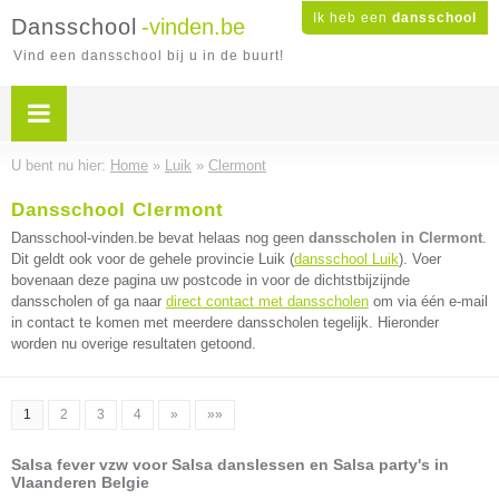
Ik heb een
dansschool
Dansschool
-vinden.be
Vind een dansschool bij u in de buurt!
U bent nu hier:
Home
»
Luik
»
Clermont
Dansschool Clermont
Dansschool-vinden.be bevat helaas nog geen
dansscholen in Clermont
.
Dit geldt ook voor de gehele provincie Luik (
dansschool Luik
). Voer
bovenaan deze pagina uw postcode in voor de dichtstbijzijnde
dansscholen of ga naar
direct contact met dansscholen
om via één e-mail
in contact te komen met meerdere dansscholen tegelijk. Hieronder
worden nu overige resultaten getoond.
1
2
3
4
»
»»
Salsa fever vzw voor Salsa danslessen en Salsa party's in
Vlaanderen Belgie