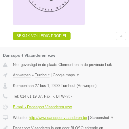
BEKIJK VOLLEDIG PROFIEL
Danssport Vlaanderen vzw
Niet gevestigd in de plaats Clermont en in de provincie Luik.
Antwerpen
»
Turnhout
|
Google maps
▼
Kempenlaan 27 bus 1
,
2300
Turnhout
(
Antwerpen
)
Tel:
014 61 19 37
, Fax:
-
, BTW-nr:
-
E-mail › Danssport Vlaanderen vzw
Website:
http://www.danssportvlaanderen.be
|
Screenshot
▼
Danssport Vlaanderen is een door BLOSO erkende en