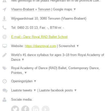
Niet gevestigd in de plaats Hergenrath en in de provincie Luik.
Vlaams-Brabant
»
Tervuren
|
Google maps
▼
Wijngaardstraat 10
,
3080
Tervuren
(
Vlaams-Brabant
)
Tel:
0460 21 03 13
, Fax:
-
, BTW-nr:
-
E-mail › Danz Royal RAD Ballet School
Website:
https://danzroyal.com
|
Screenshot
▼
World’s #1 dance syllabus for ages 3–18 from Royal Academy of
Dance
▼
Royal Academy of Dance (RAD) Ballet, Contemporary Dance,
Pointes,
▼
Openingstijden
▼
Laatste tweets
▼
|
Laatste facebook posts
▼
Sociale media: