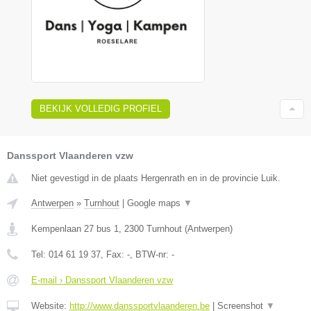
BEKIJK VOLLEDIG PROFIEL
Danssport Vlaanderen vzw
Niet gevestigd in de plaats Hergenrath en in de provincie Luik.
Antwerpen
»
Turnhout
|
Google maps
▼
Kempenlaan 27 bus 1
,
2300
Turnhout
(
Antwerpen
)
Tel:
014 61 19 37
, Fax:
-
, BTW-nr:
-
E-mail › Danssport Vlaanderen vzw
Website:
http://www.danssportvlaanderen.be
|
Screenshot
▼