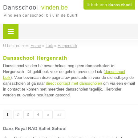
Ik heb een
dansschool
Dansschool
-vinden.be
Vind een dansschool bij u in de buurt!
U bent nu hier:
Home
»
Luik
»
Hergenrath
Dansschool Hergenrath
Dansschool-vinden.be bevat helaas nog geen
dansscholen in
Hergenrath
. Dit geldt ook voor de gehele provincie Luik (
dansschool
Luik
). Voer bovenaan deze pagina uw postcode in voor de dichtstbijzijnde
dansscholen of ga naar
direct contact met dansscholen
om via één e-mail
in contact te komen met meerdere dansscholen tegelijk. Hieronder
worden nu overige resultaten getoond.
1
2
3
4
»
»»
Danz Royal RAD Ballet School