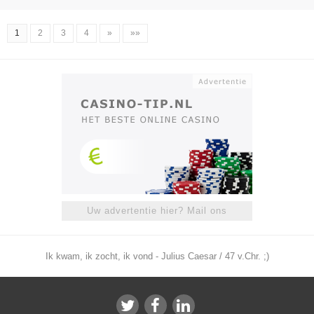
1
2
3
4
»
»»
Uw advertentie hier? Mail ons
Ik kwam, ik zocht, ik vond - Julius Caesar / 47 v.Chr. ;)