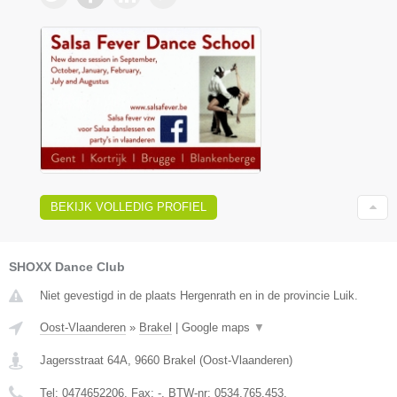
BEKIJK VOLLEDIG PROFIEL
SHOXX Dance Club
Niet gevestigd in de plaats Hergenrath en in de provincie Luik.
Oost-Vlaanderen
»
Brakel
|
Google maps
▼
Jagersstraat 64A
,
9660
Brakel
(
Oost-Vlaanderen
)
Tel:
0474652206
, Fax:
-
, BTW-nr:
0534.765.453.