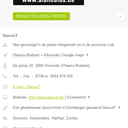
BEKIJK VOLLEDIG PROFIEL
DansaY
Niet gevestigd in de plaats Hergenrath en in de provincie Luik.
Vlaams-Brabant
»
Vilvoorde
|
Google maps
▼
De pomp 18
,
1800
Vilvoorde
(
Vlaams-Brabant
)
Tel:
-
, Fax:
-
, BTW-nr:
0644.879.259
E-mail › DansaY
Website:
http://www.dansay.be
|
Screenshot
▼
Een gloednieuwe dansschool in Grimbergen genaamd DansaY.
▼
Diensten: Kleuterdans, HipHop, Zumba