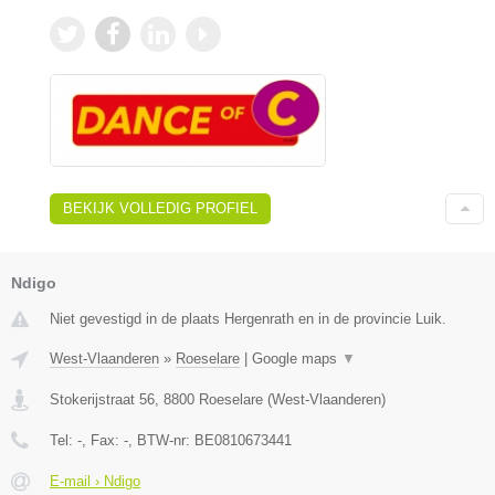
BEKIJK VOLLEDIG PROFIEL
Ndigo
Niet gevestigd in de plaats Hergenrath en in de provincie Luik.
West-Vlaanderen
»
Roeselare
|
Google maps
▼
Stokerijstraat 56
,
8800
Roeselare
(
West-Vlaanderen
)
Tel:
-
, Fax:
-
, BTW-nr:
BE0810673441
E-mail › Ndigo