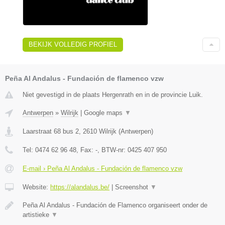
BEKIJK VOLLEDIG PROFIEL
Peña Al Andalus - Fundación de flamenco vzw
Niet gevestigd in de plaats Hergenrath en in de provincie Luik.
Antwerpen
»
Wilrijk
|
Google maps
▼
Laarstraat 68 bus 2
,
2610
Wilrijk
(
Antwerpen
)
Tel:
0474 62 96 48
, Fax:
-
, BTW-nr:
0425 407 950
E-mail › Peña Al Andalus - Fundación de flamenco vzw
Website:
https://alandalus.be/
|
Screenshot
▼
Peña Al Andalus - Fundación de Flamenco organiseert onder de
artistieke
▼