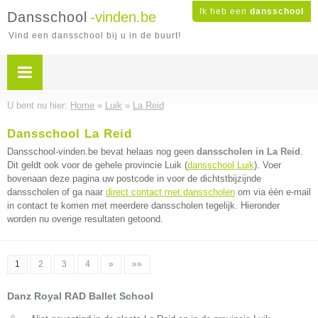
Ik heb een
dansschool
Dansschool
-vinden.be
Vind een dansschool bij u in de buurt!
U bent nu hier:
Home
»
Luik
»
La Reid
Dansschool La Reid
Dansschool-vinden.be bevat helaas nog geen
dansscholen in La Reid
.
Dit geldt ook voor de gehele provincie Luik (
dansschool Luik
). Voer
bovenaan deze pagina uw postcode in voor de dichtstbijzijnde
dansscholen of ga naar
direct contact met dansscholen
om via één e-mail
in contact te komen met meerdere dansscholen tegelijk. Hieronder
worden nu overige resultaten getoond.
1
2
3
4
»
»»
Danz Royal RAD Ballet School