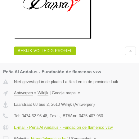
BEKIJK VOLLEDIG PROFIEL
Peña Al Andalus - Fundación de flamenco vzw
Niet gevestigd in de plaats La Reid en in de provincie Luik.
Antwerpen
»
Wilrijk
|
Google maps
▼
Laarstraat 68 bus 2
,
2610
Wilrijk
(
Antwerpen
)
Tel:
0474 62 96 48
, Fax:
-
, BTW-nr:
0425 407 950
E-mail › Peña Al Andalus - Fundación de flamenco vzw
Website:
https://alandalus.be/
|
Screenshot
▼