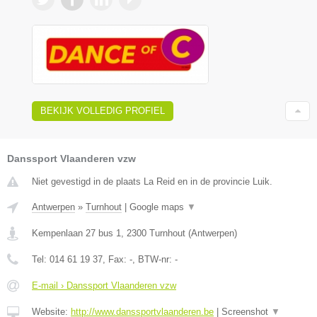
BEKIJK VOLLEDIG PROFIEL
Danssport Vlaanderen vzw
Niet gevestigd in de plaats La Reid en in de provincie Luik.
Antwerpen
»
Turnhout
|
Google maps
▼
Kempenlaan 27 bus 1
,
2300
Turnhout
(
Antwerpen
)
Tel:
014 61 19 37
, Fax:
-
, BTW-nr:
-
E-mail › Danssport Vlaanderen vzw
Website:
http://www.danssportvlaanderen.be
|
Screenshot
▼