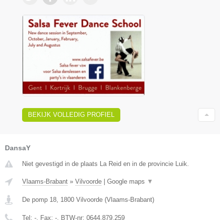
BEKIJK VOLLEDIG PROFIEL
DansaY
Niet gevestigd in de plaats La Reid en in de provincie Luik.
Vlaams-Brabant
»
Vilvoorde
|
Google maps
▼
De pomp 18
,
1800
Vilvoorde
(
Vlaams-Brabant
)
Tel:
-
, Fax:
-
, BTW-nr:
0644.879.259