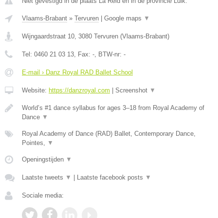
Niet gevestigd in de plaats La Reid en in de provincie Luik.
Vlaams-Brabant
»
Tervuren
|
Google maps
▼
Wijngaardstraat 10
,
3080
Tervuren
(
Vlaams-Brabant
)
Tel:
0460 21 03 13
, Fax:
-
, BTW-nr:
-
E-mail › Danz Royal RAD Ballet School
Website:
https://danzroyal.com
|
Screenshot
▼
World’s #1 dance syllabus for ages 3–18 from Royal Academy of
Dance
▼
Royal Academy of Dance (RAD) Ballet, Contemporary Dance,
Pointes,
▼
Openingstijden
▼
Laatste tweets
▼
|
Laatste facebook posts
▼
Sociale media: