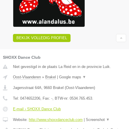
BEKIJK VOLLEDIG PROFIEL
SHOXX Dance Club
Niet gevestigd in de plaats La Reid en in de provincie Luik.
Oost-Vlaanderen
»
Brakel
|
Google maps
▼
Jagersstraat 64A
,
9660
Brakel
(
Oost-Vlaanderen
)
Tel:
0474652206
, Fax:
-
, BTW-nr:
0534.765.453.
E-mail › SHOXX Dance Club
Website:
http://www.shoxxdanceclub.com
|
Screenshot
▼