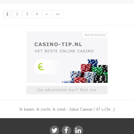
1
2
3
4
»
»»
Uw advertentie hier? Mail ons
Ik kwam, ik zocht, ik vond - Julius Caesar / 47 v.Chr. ;)