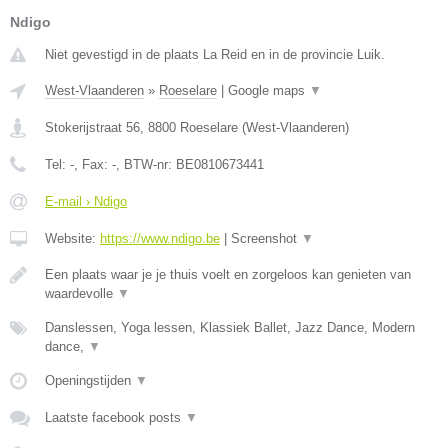
Ndigo
Niet gevestigd in de plaats La Reid en in de provincie Luik.
West-Vlaanderen
»
Roeselare
|
Google maps
▼
Stokerijstraat 56
,
8800
Roeselare
(
West-Vlaanderen
)
Tel:
-
, Fax:
-
, BTW-nr:
BE0810673441
E-mail › Ndigo
Website:
https://www.ndigo.be
|
Screenshot
▼
Een plaats waar je je thuis voelt en zorgeloos kan genieten van
waardevolle
▼
Danslessen, Yoga lessen, Klassiek Ballet, Jazz Dance, Modern
dance,
▼
Openingstijden
▼
Laatste facebook posts
▼