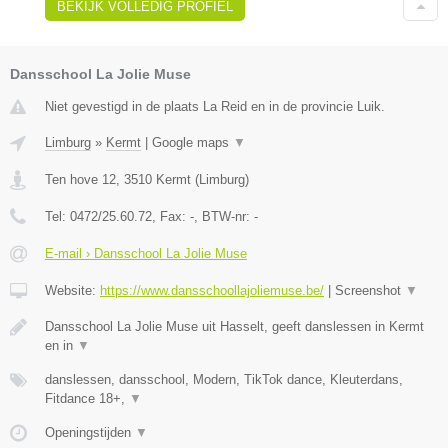
BEKIJK VOLLEDIG PROFIEL
Dansschool La Jolie Muse
Niet gevestigd in de plaats La Reid en in de provincie Luik.
Limburg
»
Kermt
|
Google maps
▼
Ten hove 12
,
3510
Kermt
(
Limburg
)
Tel:
0472/25.60.72
, Fax:
-
, BTW-nr:
-
E-mail › Dansschool La Jolie Muse
Website:
https://www.dansschoollajoliemuse.be/
|
Screenshot
▼
Dansschool La Jolie Muse uit Hasselt, geeft danslessen in Kermt
en in
▼
danslessen, dansschool, Modern, TikTok dance, Kleuterdans,
Fitdance 18+,
▼
Openingstijden
▼