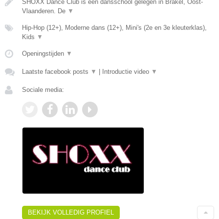
SHOXX Dance Club is een dansschool gelegen in Brakel, Oost-
Vlaanderen. De
▼
Hip-Hop (12+), Moderne dans (12+), Mini's (2e en 3e kleuterklas),
Kids
▼
Openingstijden
▼
Laatste facebook posts
▼
|
Introductie video
▼
Sociale media:
BEKIJK VOLLEDIG PROFIEL