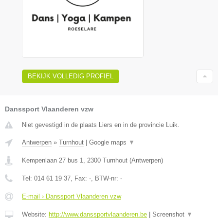
BEKIJK VOLLEDIG PROFIEL
Danssport Vlaanderen vzw
Niet gevestigd in de plaats Liers en in de provincie Luik.
Antwerpen
»
Turnhout
|
Google maps
▼
Kempenlaan 27 bus 1
,
2300
Turnhout
(
Antwerpen
)
Tel:
014 61 19 37
, Fax:
-
, BTW-nr:
-
E-mail › Danssport Vlaanderen vzw
Website:
http://www.danssportvlaanderen.be
|
Screenshot
▼