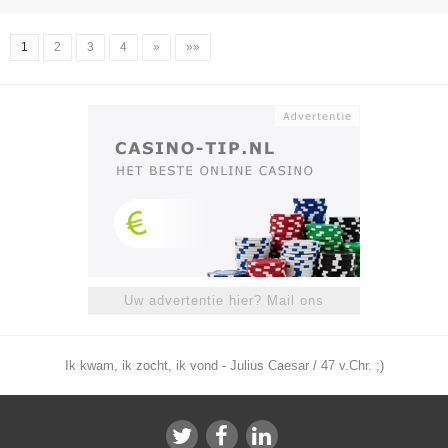
1
2
3
4
»
»»
Uw advertentie hier? Mail ons
Ik kwam, ik zocht, ik vond - Julius Caesar / 47 v.Chr. ;)