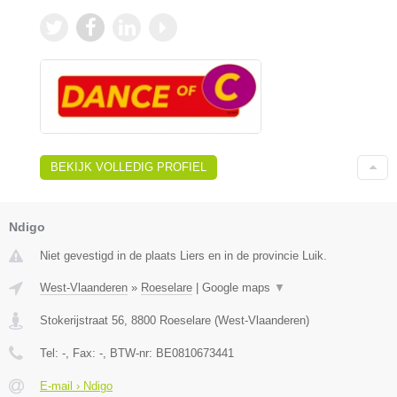
BEKIJK VOLLEDIG PROFIEL
Ndigo
Niet gevestigd in de plaats Liers en in de provincie Luik.
West-Vlaanderen
»
Roeselare
|
Google maps
▼
Stokerijstraat 56
,
8800
Roeselare
(
West-Vlaanderen
)
Tel:
-
, Fax:
-
, BTW-nr:
BE0810673441
E-mail › Ndigo