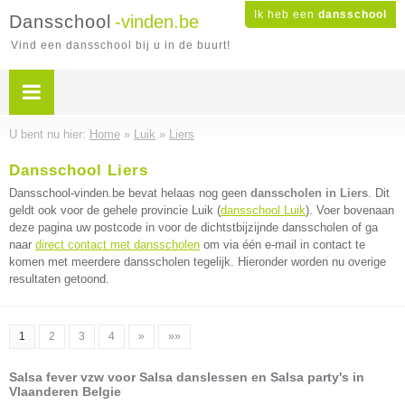
Ik heb een
dansschool
Dansschool
-vinden.be
Vind een dansschool bij u in de buurt!
U bent nu hier:
Home
»
Luik
»
Liers
Dansschool Liers
Dansschool-vinden.be bevat helaas nog geen
dansscholen in Liers
. Dit
geldt ook voor de gehele provincie Luik (
dansschool Luik
). Voer bovenaan
deze pagina uw postcode in voor de dichtstbijzijnde dansscholen of ga
naar
direct contact met dansscholen
om via één e-mail in contact te
komen met meerdere dansscholen tegelijk. Hieronder worden nu overige
resultaten getoond.
1
2
3
4
»
»»
Salsa fever vzw voor Salsa danslessen en Salsa party's in
Vlaanderen Belgie