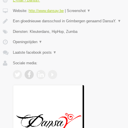
E-mail › DansaY
Website:
http://www.dansay.be
|
Screenshot
▼
Een gloednieuwe dansschool in Grimbergen genaamd DansaY.
▼
Diensten: Kleuterdans, HipHop, Zumba
Openingstijden
▼
Laatste facebook posts
▼
Sociale media: