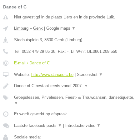
Dance of C
Niet gevestigd in de plaats Liers en in de provincie Luik.
Limburg
»
Genk
|
Google maps
▼
Stadhuisplein 3
,
3600
Genk
(
Limburg
)
Tel:
0032 479 29 86 38
, Fax:
-
, BTW-nr:
BE0861.209.550
E-mail › Dance of C
Website:
http://www.danceofc.be
|
Screenshot
▼
Dance of C bestaat reeds vanaf 2007:
▼
Groepslessen, Privélessen, Feest- & Trouwdansen, dansetiquette,
▼
Er wordt gewerkt op afspraak.
Laatste facebook posts
▼
|
Introductie video
▼
Sociale media: