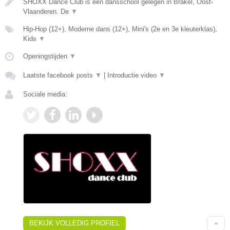
SHOXX Dance Club is een dansschool gelegen in Brakel, Oost-
Vlaanderen. De
▼
Hip-Hop (12+), Moderne dans (12+), Mini's (2e en 3e kleuterklas),
Kids
▼
Openingstijden
▼
Laatste facebook posts
▼
|
Introductie video
▼
Sociale media:
BEKIJK VOLLEDIG PROFIEL