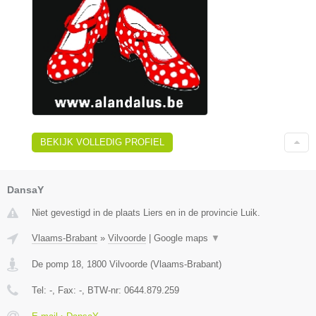
BEKIJK VOLLEDIG PROFIEL
DansaY
Niet gevestigd in de plaats Liers en in de provincie Luik.
Vlaams-Brabant
»
Vilvoorde
|
Google maps
▼
De pomp 18
,
1800
Vilvoorde
(
Vlaams-Brabant
)
Tel:
-
, Fax:
-
, BTW-nr:
0644.879.259