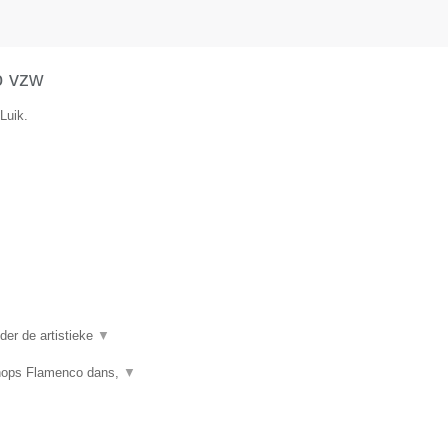
o vzw
Luik.
er de artistieke
▼
shops Flamenco dans,
▼