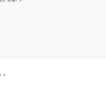
nce, Pointes,
▼
Luik.