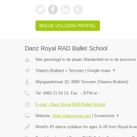
BEKIJK VOLLEDIG PROFIEL
Danz Royal RAD Ballet School
Niet gevestigd in de plaats Manderfeld en in de provincie 
Vlaams-Brabant
»
Tervuren
|
Google maps
▼
Wijngaardstraat 10
,
3080
Tervuren
(
Vlaams-Brabant
)
Tel:
0460 21 03 13
, Fax:
-
, BTW-nr:
-
E-mail › Danz Royal RAD Ballet School
Website:
https://danzroyal.com
|
Screenshot
▼
World’s #1 dance syllabus for ages 3–18 from Royal Ac