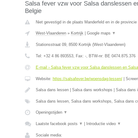
Salsa fever vzw voor Salsa danslessen en
Belgie
Niet gevestigd in de plaats Manderfeld en in de provincie 
West-Vlaanderen
»
Kortrijk
|
Google maps
▼
Stationsstraat 09
,
8500
Kortrijk
(
West-Vlaanderen
)
Tel:
+32 4 86 893553
, Fax:
-
, BTW-nr:
BE 0474.875.376
E-mail › Salsa fever vzw voor Salsa danslessen en Salsa 
Website:
https://salsafever.be/woensdag-lessen/
|
Scree
Salsa dans lessen | Salsa dans workshops | Salsa dans in
Salsa dans lessen, Salsa dans workshops, Salsa dans cu
Openingstijden
▼
Laatste facebook posts
▼
|
Introductie video
▼
Sociale media: