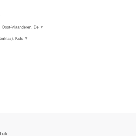
▼
, Oost-Vlaanderen. De
▼
terklas), Kids
▼
Luik.