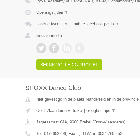
Royal Academy of Dance (RAD) Ballet, Contemporary Da
Openingstijden
▼
Laatste tweets
▼
|
Laatste facebook posts
▼
Sociale media:
BEKIJK VOLLEDIG PROFIEL
SHOXX Dance Club
Niet gevestigd in de plaats Manderfeld en in de provincie 
Oost-Vlaanderen
»
Brakel
|
Google maps
▼
Jagersstraat 64A
,
9660
Brakel
(
Oost-Vlaanderen
)
Tel:
0474652206
, Fax:
-
, BTW-nr:
0534.765.453.