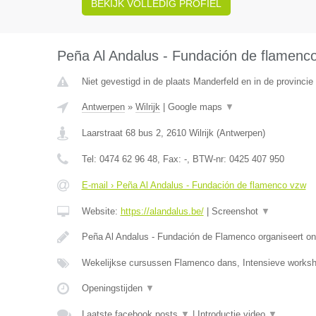
BEKIJK VOLLEDIG PROFIEL
Peña Al Andalus - Fundación de flamenc
Niet gevestigd in de plaats Manderfeld en in de provincie 
Antwerpen
»
Wilrijk
|
Google maps
▼
Laarstraat 68 bus 2
,
2610
Wilrijk
(
Antwerpen
)
Tel:
0474 62 96 48
, Fax:
-
, BTW-nr:
0425 407 950
E-mail › Peña Al Andalus - Fundación de flamenco vzw
Website:
https://alandalus.be/
|
Screenshot
▼
Peña Al Andalus - Fundación de Flamenco organiseert ond
Wekelijkse cursussen Flamenco dans, Intensieve work
Openingstijden
▼
Laatste facebook posts
▼
|
Introductie video
▼