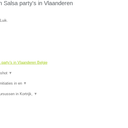
 Salsa party's in Vlaanderen
Luik.
party's in Vlaanderen Belgie
nshot
▼
itiaties in en
▼
rsussen in Kortrijk,
▼