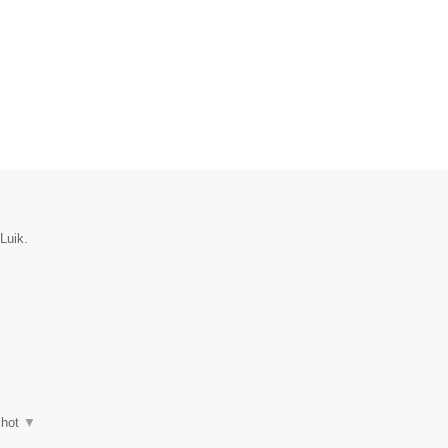
Luik.
shot
▼