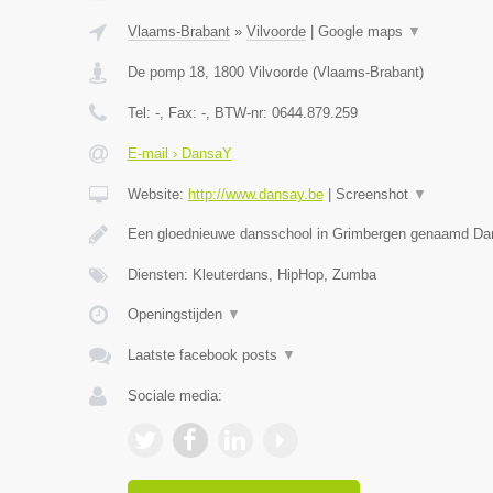
Vlaams-Brabant
»
Vilvoorde
|
Google maps
▼
De pomp 18
,
1800
Vilvoorde
(
Vlaams-Brabant
)
Tel:
-
, Fax:
-
, BTW-nr:
0644.879.259
E-mail › DansaY
Website:
http://www.dansay.be
|
Screenshot
▼
Een gloednieuwe dansschool in Grimbergen genaamd D
Diensten: Kleuterdans, HipHop, Zumba
Openingstijden
▼
Laatste facebook posts
▼
Sociale media: