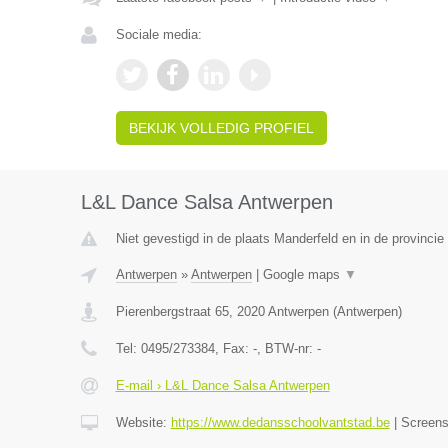
Sociale media:
BEKIJK VOLLEDIG PROFIEL
L&L Dance Salsa Antwerpen
Niet gevestigd in de plaats Manderfeld en in de provincie 
Antwerpen
»
Antwerpen
|
Google maps
▼
Pierenbergstraat 65
,
2020
Antwerpen
(
Antwerpen
)
Tel:
0495/273384
, Fax:
-
, BTW-nr:
-
E-mail › L&L Dance Salsa Antwerpen
Website:
https://www.dedansschoolvantstad.be
|
Screen