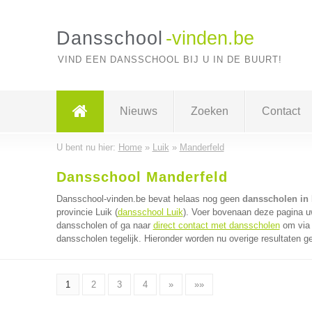
Dansschool
-vinden.be
VIND EEN DANSSCHOOL BIJ U IN DE BUURT!
Nieuws
Zoeken
Contact
U bent nu hier:
Home
»
Luik
»
Manderfeld
Dansschool Manderfeld
Dansschool-vinden.be bevat helaas nog geen
dansscholen in
provincie Luik (
dansschool Luik
). Voer bovenaan deze pagina uw
dansscholen of ga naar
direct contact met dansscholen
om via 
dansscholen tegelijk. Hieronder worden nu overige resultaten g
1
2
3
4
»
»»