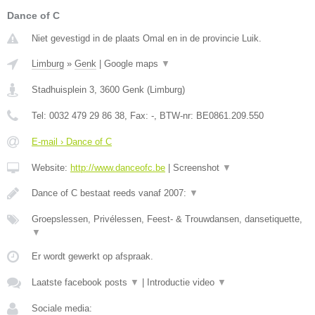
Dance of C
Niet gevestigd in de plaats Omal en in de provincie Luik.
Limburg
»
Genk
|
Google maps
▼
Stadhuisplein 3
,
3600
Genk
(
Limburg
)
Tel:
0032 479 29 86 38
, Fax:
-
, BTW-nr:
BE0861.209.550
E-mail › Dance of C
Website:
http://www.danceofc.be
|
Screenshot
▼
Dance of C bestaat reeds vanaf 2007:
▼
Groepslessen, Privélessen, Feest- & Trouwdansen, dansetiquette,
▼
Er wordt gewerkt op afspraak.
Laatste facebook posts
▼
|
Introductie video
▼
Sociale media: