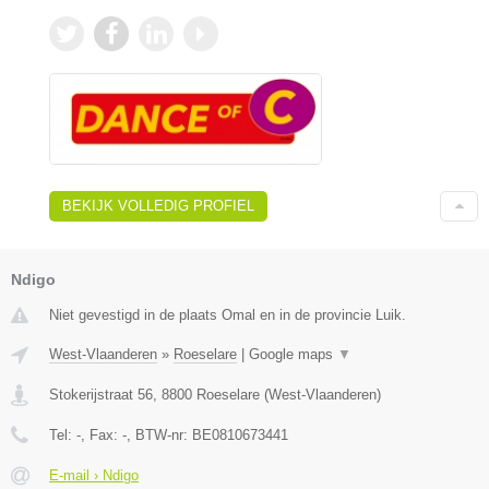
BEKIJK VOLLEDIG PROFIEL
Ndigo
Niet gevestigd in de plaats Omal en in de provincie Luik.
West-Vlaanderen
»
Roeselare
|
Google maps
▼
Stokerijstraat 56
,
8800
Roeselare
(
West-Vlaanderen
)
Tel:
-
, Fax:
-
, BTW-nr:
BE0810673441
E-mail › Ndigo