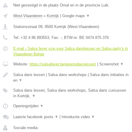
Niet gevestigd in de plaats Omal en in de provincie Luik.
West-Vlaanderen
»
Kortrijk
|
Google maps
▼
Stationsstraat 09
,
8500
Kortrijk
(
West-Vlaanderen
)
Tel:
+32 4 86 893553
, Fax:
-
, BTW-nr:
BE 0474.875.376
E-mail › Salsa fever vzw voor Salsa danslessen en Salsa party's in
Vlaanderen Belgie
Website:
https://salsafever.be/woensdag-lessen/
|
Screenshot
▼
Salsa dans lessen | Salsa dans workshops | Salsa dans initiaties in
en
▼
Salsa dans lessen, Salsa dans workshops, Salsa dans cursussen
in Kortrijk,
▼
Openingstijden
▼
Laatste facebook posts
▼
|
Introductie video
▼
Sociale media: