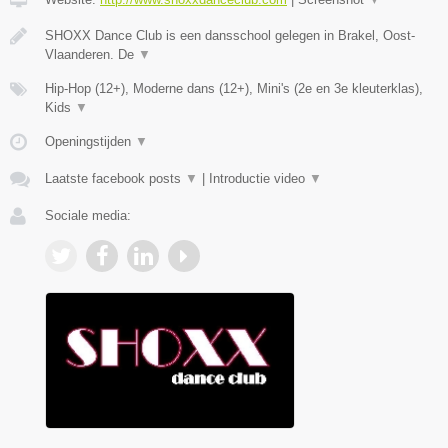
SHOXX Dance Club is een dansschool gelegen in Brakel, Oost-
Vlaanderen. De
▼
Hip-Hop (12+), Moderne dans (12+), Mini's (2e en 3e kleuterklas),
Kids
▼
Openingstijden
▼
Laatste facebook posts
▼
|
Introductie video
▼
Sociale media: