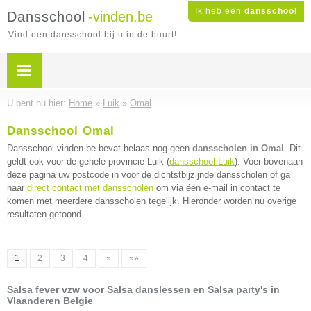
Ik heb een
dansschool
Dansschool
-vinden.be
Vind een dansschool bij u in de buurt!
U bent nu hier:
Home
»
Luik
»
Omal
Dansschool Omal
Dansschool-vinden.be bevat helaas nog geen
dansscholen in Omal
. Dit
geldt ook voor de gehele provincie Luik (
dansschool Luik
). Voer bovenaan
deze pagina uw postcode in voor de dichtstbijzijnde dansscholen of ga
naar
direct contact met dansscholen
om via één e-mail in contact te
komen met meerdere dansscholen tegelijk. Hieronder worden nu overige
resultaten getoond.
1
2
3
4
»
»»
Salsa fever vzw voor Salsa danslessen en Salsa party's in
Vlaanderen Belgie