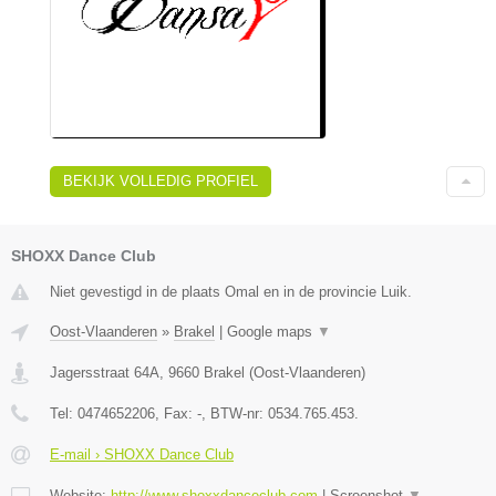
BEKIJK VOLLEDIG PROFIEL
SHOXX Dance Club
Niet gevestigd in de plaats Omal en in de provincie Luik.
Oost-Vlaanderen
»
Brakel
|
Google maps
▼
Jagersstraat 64A
,
9660
Brakel
(
Oost-Vlaanderen
)
Tel:
0474652206
, Fax:
-
, BTW-nr:
0534.765.453.
E-mail › SHOXX Dance Club
Website:
http://www.shoxxdanceclub.com
|
Screenshot
▼