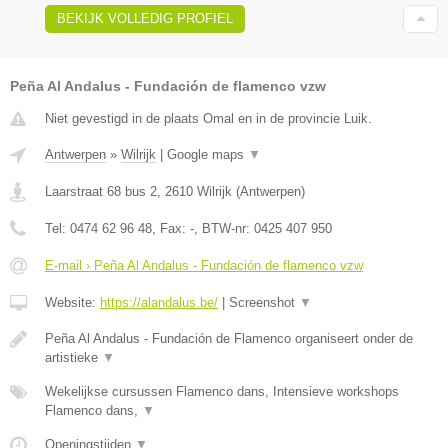
BEKIJK VOLLEDIG PROFIEL
Peña Al Andalus - Fundación de flamenco vzw
Niet gevestigd in de plaats Omal en in de provincie Luik.
Antwerpen
»
Wilrijk
|
Google maps
▼
Laarstraat 68 bus 2
,
2610
Wilrijk
(
Antwerpen
)
Tel:
0474 62 96 48
, Fax:
-
, BTW-nr:
0425 407 950
E-mail › Peña Al Andalus - Fundación de flamenco vzw
Website:
https://alandalus.be/
|
Screenshot
▼
Peña Al Andalus - Fundación de Flamenco organiseert onder de
artistieke
▼
Wekelijkse cursussen Flamenco dans, Intensieve workshops
Flamenco dans,
▼
Openingstijden
▼