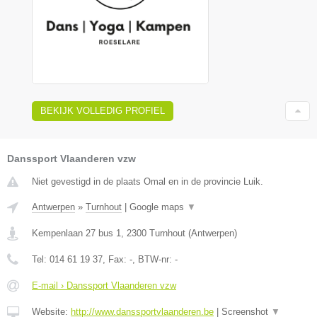
BEKIJK VOLLEDIG PROFIEL
Danssport Vlaanderen vzw
Niet gevestigd in de plaats Omal en in de provincie Luik.
Antwerpen
»
Turnhout
|
Google maps
▼
Kempenlaan 27 bus 1
,
2300
Turnhout
(
Antwerpen
)
Tel:
014 61 19 37
, Fax:
-
, BTW-nr:
-
E-mail › Danssport Vlaanderen vzw
Website:
http://www.danssportvlaanderen.be
|
Screenshot
▼