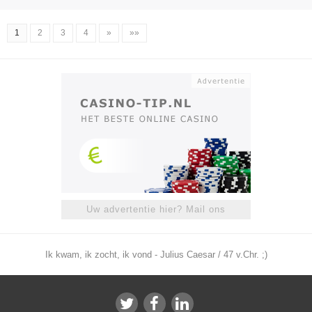
1
2
3
4
»
»»
Uw advertentie hier? Mail ons
Ik kwam, ik zocht, ik vond - Julius Caesar / 47 v.Chr. ;)