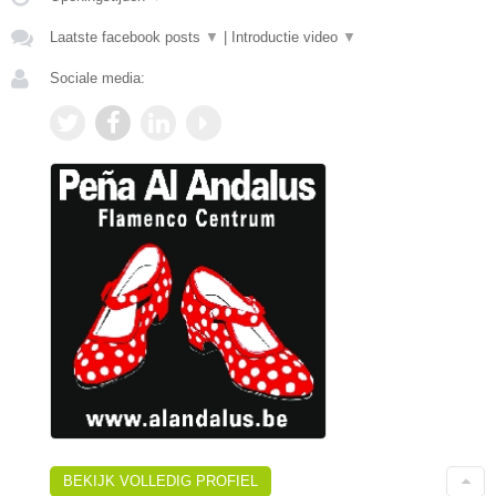
Laatste facebook posts
▼
|
Introductie video
▼
Sociale media:
BEKIJK VOLLEDIG PROFIEL