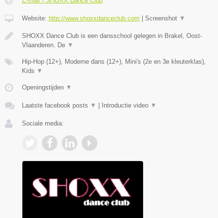
E-mail › SHOXX Dance Club
Website:
http://www.shoxxdanceclub.com
|
Screenshot
▼
SHOXX Dance Club is een dansschool gelegen in Brakel, Oost-
Vlaanderen. De
▼
Hip-Hop (12+), Moderne dans (12+), Mini's (2e en 3e kleuterklas),
Kids
▼
Openingstijden
▼
Laatste facebook posts
▼
|
Introductie video
▼
Sociale media: