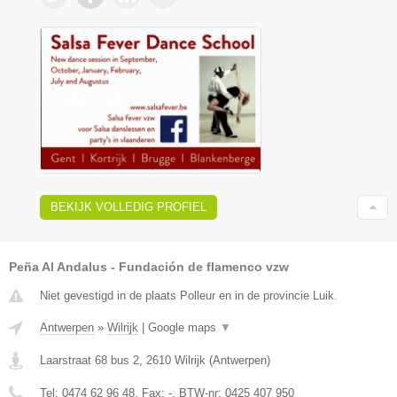
BEKIJK VOLLEDIG PROFIEL
Peña Al Andalus - Fundación de flamenco vzw
Niet gevestigd in de plaats Polleur en in de provincie Luik.
Antwerpen
»
Wilrijk
|
Google maps
▼
Laarstraat 68 bus 2
,
2610
Wilrijk
(
Antwerpen
)
Tel:
0474 62 96 48
, Fax:
-
, BTW-nr:
0425 407 950