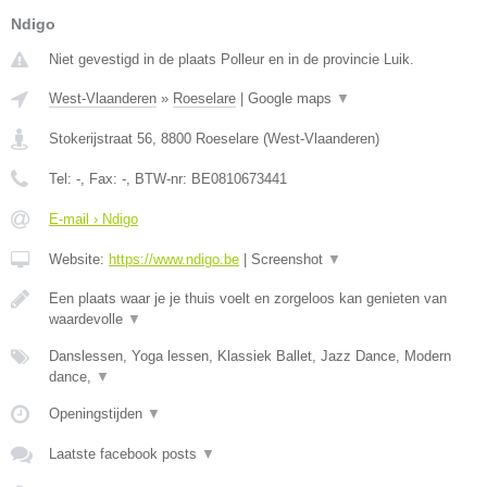
Ndigo
Niet gevestigd in de plaats Polleur en in de provincie Luik.
West-Vlaanderen
»
Roeselare
|
Google maps
▼
Stokerijstraat 56
,
8800
Roeselare
(
West-Vlaanderen
)
Tel:
-
, Fax:
-
, BTW-nr:
BE0810673441
E-mail › Ndigo
Website:
https://www.ndigo.be
|
Screenshot
▼
Een plaats waar je je thuis voelt en zorgeloos kan genieten van
waardevolle
▼
Danslessen, Yoga lessen, Klassiek Ballet, Jazz Dance, Modern
dance,
▼
Openingstijden
▼
Laatste facebook posts
▼