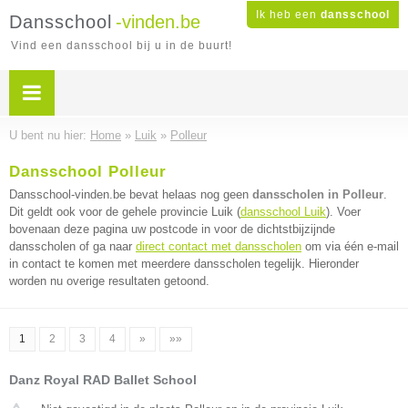
Ik heb een
dansschool
Dansschool
-vinden.be
Vind een dansschool bij u in de buurt!
U bent nu hier:
Home
»
Luik
»
Polleur
Dansschool Polleur
Dansschool-vinden.be bevat helaas nog geen
dansscholen in Polleur
.
Dit geldt ook voor de gehele provincie Luik (
dansschool Luik
). Voer
bovenaan deze pagina uw postcode in voor de dichtstbijzijnde
dansscholen of ga naar
direct contact met dansscholen
om via één e-mail
in contact te komen met meerdere dansscholen tegelijk. Hieronder
worden nu overige resultaten getoond.
1
2
3
4
»
»»
Danz Royal RAD Ballet School