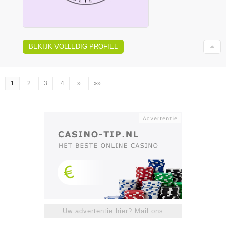
BEKIJK VOLLEDIG PROFIEL
1
2
3
4
»
»»
Uw advertentie hier? Mail ons