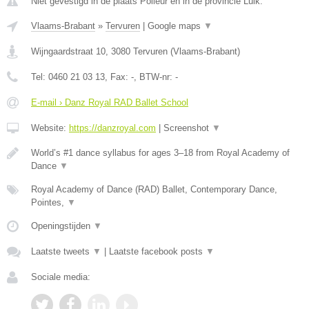
Niet gevestigd in de plaats Polleur en in de provincie Luik.
Vlaams-Brabant
»
Tervuren
|
Google maps
▼
Wijngaardstraat 10
,
3080
Tervuren
(
Vlaams-Brabant
)
Tel:
0460 21 03 13
, Fax:
-
, BTW-nr:
-
E-mail › Danz Royal RAD Ballet School
Website:
https://danzroyal.com
|
Screenshot
▼
World’s #1 dance syllabus for ages 3–18 from Royal Academy of
Dance
▼
Royal Academy of Dance (RAD) Ballet, Contemporary Dance,
Pointes,
▼
Openingstijden
▼
Laatste tweets
▼
|
Laatste facebook posts
▼
Sociale media: