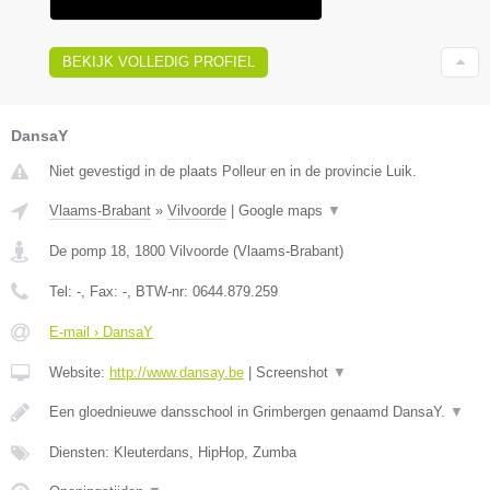
BEKIJK VOLLEDIG PROFIEL
DansaY
Niet gevestigd in de plaats Polleur en in de provincie Luik.
Vlaams-Brabant
»
Vilvoorde
|
Google maps
▼
De pomp 18
,
1800
Vilvoorde
(
Vlaams-Brabant
)
Tel:
-
, Fax:
-
, BTW-nr:
0644.879.259
E-mail › DansaY
Website:
http://www.dansay.be
|
Screenshot
▼
Een gloednieuwe dansschool in Grimbergen genaamd DansaY.
▼
Diensten: Kleuterdans, HipHop, Zumba