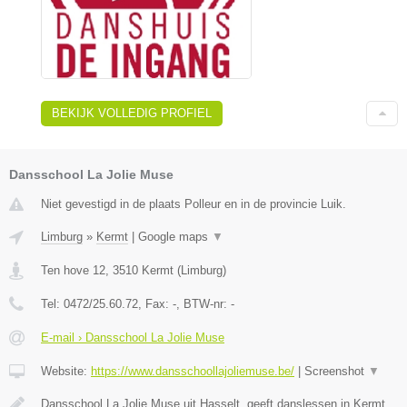
BEKIJK VOLLEDIG PROFIEL
Dansschool La Jolie Muse
Niet gevestigd in de plaats Polleur en in de provincie Luik.
Limburg
»
Kermt
|
Google maps
▼
Ten hove 12
,
3510
Kermt
(
Limburg
)
Tel:
0472/25.60.72
, Fax:
-
, BTW-nr:
-
E-mail › Dansschool La Jolie Muse
Website:
https://www.dansschoollajoliemuse.be/
|
Screenshot
▼
Dansschool La Jolie Muse uit Hasselt, geeft danslessen in Kermt