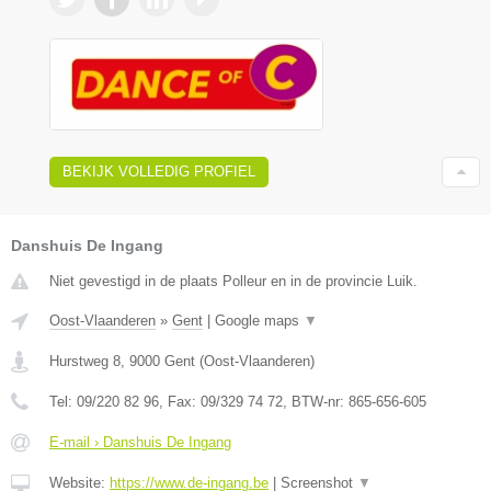
BEKIJK VOLLEDIG PROFIEL
Danshuis De Ingang
Niet gevestigd in de plaats Polleur en in de provincie Luik.
Oost-Vlaanderen
»
Gent
|
Google maps
▼
Hurstweg 8
,
9000
Gent
(
Oost-Vlaanderen
)
Tel:
09/220 82 96
, Fax:
09/329 74 72
, BTW-nr:
865-656-605
E-mail › Danshuis De Ingang
Website:
https://www.de-ingang.be
|
Screenshot
▼