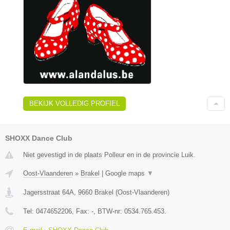
BEKIJK VOLLEDIG PROFIEL
SHOXX Dance Club
Niet gevestigd in de plaats Polleur en in de provincie Luik.
Oost-Vlaanderen
»
Brakel
|
Google maps
▼
Jagersstraat 64A
,
9660
Brakel
(
Oost-Vlaanderen
)
Tel:
0474652206
, Fax:
-
, BTW-nr:
0534.765.453.