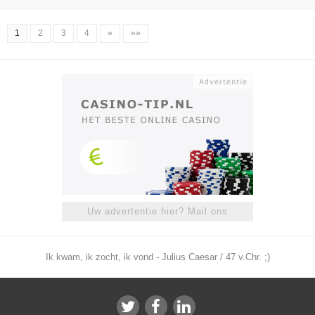
1
2
3
4
»
»»
Uw advertentie hier? Mail ons
Ik kwam, ik zocht, ik vond - Julius Caesar / 47 v.Chr. ;)