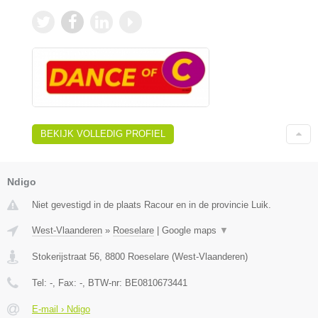
BEKIJK VOLLEDIG PROFIEL
Ndigo
Niet gevestigd in de plaats Racour en in de provincie Luik.
West-Vlaanderen
»
Roeselare
|
Google maps
▼
Stokerijstraat 56
,
8800
Roeselare
(
West-Vlaanderen
)
Tel:
-
, Fax:
-
, BTW-nr:
BE0810673441
E-mail › Ndigo