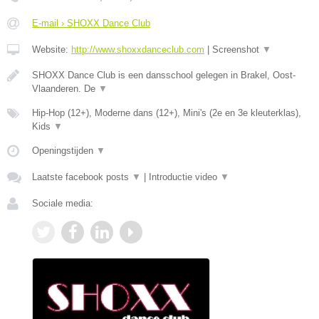
E-mail › SHOXX Dance Club
Website:
http://www.shoxxdanceclub.com
|
Screenshot
▼
SHOXX Dance Club is een dansschool gelegen in Brakel, Oost-
Vlaanderen. De
▼
Hip-Hop (12+), Moderne dans (12+), Mini's (2e en 3e kleuterklas),
Kids
▼
Openingstijden
▼
Laatste facebook posts
▼
|
Introductie video
▼
Sociale media: