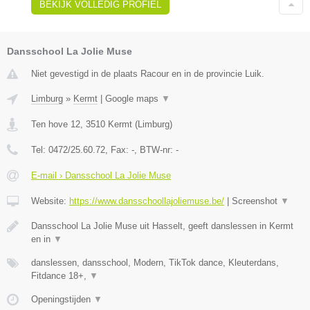
BEKIJK VOLLEDIG PROFIEL
Dansschool La Jolie Muse
Niet gevestigd in de plaats Racour en in de provincie Luik.
Limburg
»
Kermt
|
Google maps
▼
Ten hove 12
,
3510
Kermt
(
Limburg
)
Tel:
0472/25.60.72
, Fax:
-
, BTW-nr:
-
E-mail › Dansschool La Jolie Muse
Website:
https://www.dansschoollajoliemuse.be/
|
Screenshot
▼
Dansschool La Jolie Muse uit Hasselt, geeft danslessen in Kermt
en in
▼
danslessen, dansschool, Modern, TikTok dance, Kleuterdans,
Fitdance 18+,
▼
Openingstijden
▼