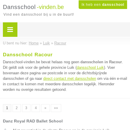
Ik heb een
dansschool
Dansschool
-vinden.be
Vind een dansschool bij u in de buurt!
U bent nu hier:
Home
»
Luik
»
Racour
Dansschool Racour
Dansschool-vinden.be bevat helaas nog geen
dansscholen in Racour
.
Dit geldt ook voor de gehele provincie Luik (
dansschool Luik
). Voer
bovenaan deze pagina uw postcode in voor de dichtstbijzijnde
dansscholen of ga naar
direct contact met dansscholen
om via één e-mail
in contact te komen met meerdere dansscholen tegelijk. Hieronder
worden nu overige resultaten getoond.
1
2
3
4
»
»»
Danz Royal RAD Ballet School