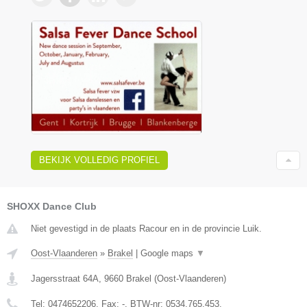
BEKIJK VOLLEDIG PROFIEL
SHOXX Dance Club
Niet gevestigd in de plaats Racour en in de provincie Luik.
Oost-Vlaanderen
»
Brakel
|
Google maps
▼
Jagersstraat 64A
,
9660
Brakel
(
Oost-Vlaanderen
)
Tel:
0474652206
, Fax:
-
, BTW-nr:
0534.765.453.