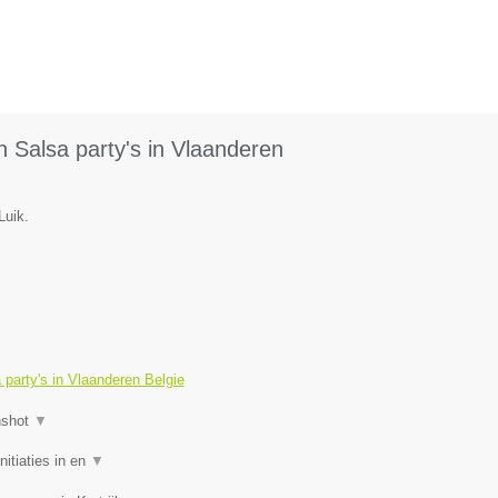
 Salsa party's in Vlaanderen
Luik.
party's in Vlaanderen Belgie
nshot
▼
itiaties in en
▼