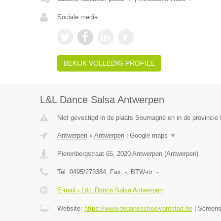
Sociale media:
BEKIJK VOLLEDIG PROFIEL
L&L Dance Salsa Antwerpen
Niet gevestigd in de plaats Soumagne en in de provincie 
Antwerpen
»
Antwerpen
|
Google maps
▼
Pierenbergstraat 65
,
2020
Antwerpen
(
Antwerpen
)
Tel:
0495/273384
, Fax:
-
, BTW-nr:
-
E-mail › L&L Dance Salsa Antwerpen
Website:
https://www.dedansschoolvantstad.be
|
Screen