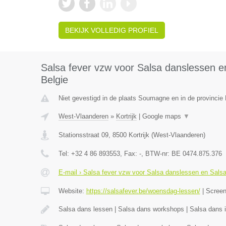
BEKIJK VOLLEDIG PROFIEL
Salsa fever vzw voor Salsa danslessen en
Belgie
Niet gevestigd in de plaats Soumagne en in de provincie 
West-Vlaanderen
»
Kortrijk
|
Google maps
▼
Stationsstraat 09
,
8500
Kortrijk
(
West-Vlaanderen
)
Tel:
+32 4 86 893553
, Fax:
-
, BTW-nr:
BE 0474.875.376
E-mail › Salsa fever vzw voor Salsa danslessen en Salsa 
Website:
https://salsafever.be/woensdag-lessen/
|
Scree
Salsa dans lessen | Salsa dans workshops | Salsa dans in