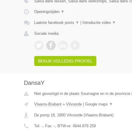
Salsa dans lessen, Salsa dans workshops, Salsa dans cu
Openingstijden
▼
Laatste facebook posts
▼
|
Introductie video
▼
Sociale media:
BEKIJK VOLLEDIG PROFIEL
DansaY
Niet gevestigd in de plaats Soumagne en in de provincie 
Vlaams-Brabant
»
Vilvoorde
|
Google maps
▼
De pomp 18
,
1800
Vilvoorde
(
Vlaams-Brabant
)
Tel:
-
, Fax:
-
, BTW-nr:
0644.879.259