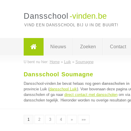
Dansschool
-vinden.be
VIND EEN DANSSCHOOL BIJ U IN DE BUURT!
Nieuws
Zoeken
Contact
U bent nu hier:
Home
»
Luik
»
Soumagne
Dansschool Soumagne
Dansschool-vinden.be bevat helaas nog geen
dansscholen i
provincie Luik (
dansschool Luik
). Voer bovenaan deze pagina uw
dansscholen of ga naar
direct contact met dansscholen
om via 
dansscholen tegelijk. Hieronder worden nu overige resultaten g
1
2
3
4
»
»»