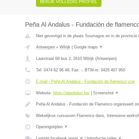
BEKIJK VOLLEDIG PROFIEL
Peña Al Andalus - Fundación de flamenc
Niet gevestigd in de plaats Soumagne en in de provincie 
Antwerpen
»
Wilrijk
|
Google maps
▼
Laarstraat 68 bus 2
,
2610
Wilrijk
(
Antwerpen
)
Tel:
0474 62 96 48
, Fax:
-
, BTW-nr:
0425 407 950
E-mail › Peña Al Andalus - Fundación de flamenco vzw
Website:
https://alandalus.be/
|
Screenshot
▼
Peña Al Andalus - Fundación de Flamenco organiseert ond
Wekelijkse cursussen Flamenco dans, Intensieve work
Openingstijden
▼
Laatste facebook posts
▼
|
Introductie video
▼