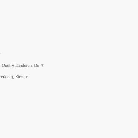
▼
, Oost-Vlaanderen. De
▼
terklas), Kids
▼