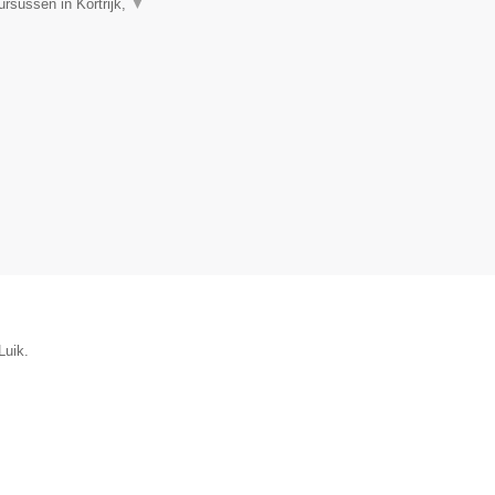
rsussen in Kortrijk,
▼
Luik.