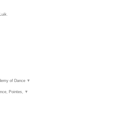
Luik.
ademy of Dance
▼
nce, Pointes,
▼