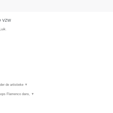
o vzw
Luik.
er de artistieke
▼
shops Flamenco dans,
▼