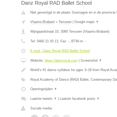
Danz Royal RAD Ballet School
Niet gevestigd in de plaats Soumagne en in de provincie 
Vlaams-Brabant
»
Tervuren
|
Google maps
▼
Wijngaardstraat 10
,
3080
Tervuren
(
Vlaams-Brabant
)
Tel:
0460 21 03 13
, Fax:
-
, BTW-nr:
-
E-mail › Danz Royal RAD Ballet School
Website:
https://danzroyal.com
|
Screenshot
▼
World’s #1 dance syllabus for ages 3–18 from Royal Ac
Royal Academy of Dance (RAD) Ballet, Contemporary Da
Openingstijden
▼
Laatste tweets
▼
|
Laatste facebook posts
▼
Sociale media: