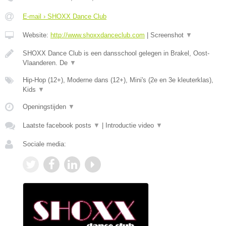
E-mail › SHOXX Dance Club
Website:
http://www.shoxxdanceclub.com
|
Screenshot
▼
SHOXX Dance Club is een dansschool gelegen in Brakel, Oost-
Vlaanderen. De
▼
Hip-Hop (12+), Moderne dans (12+), Mini's (2e en 3e kleuterklas),
Kids
▼
Openingstijden
▼
Laatste facebook posts
▼
|
Introductie video
▼
Sociale media: