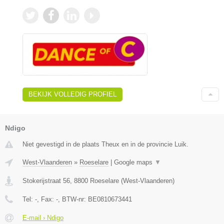
BEKIJK VOLLEDIG PROFIEL
Ndigo
Niet gevestigd in de plaats Theux en in de provincie Luik.
West-Vlaanderen
»
Roeselare
|
Google maps
▼
Stokerijstraat 56
,
8800
Roeselare
(
West-Vlaanderen
)
Tel:
-
, Fax:
-
, BTW-nr:
BE0810673441
E-mail › Ndigo