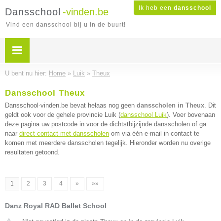
Ik heb een
dansschool
Dansschool
-vinden.be
Vind een dansschool bij u in de buurt!
U bent nu hier:
Home
»
Luik
»
Theux
Dansschool Theux
Dansschool-vinden.be bevat helaas nog geen
dansscholen in Theux
. Dit
geldt ook voor de gehele provincie Luik (
dansschool Luik
). Voer bovenaan
deze pagina uw postcode in voor de dichtstbijzijnde dansscholen of ga
naar
direct contact met dansscholen
om via één e-mail in contact te
komen met meerdere dansscholen tegelijk. Hieronder worden nu overige
resultaten getoond.
1
2
3
4
»
»»
Danz Royal RAD Ballet School