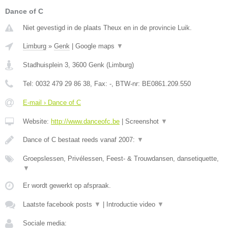
Dance of C
Niet gevestigd in de plaats Theux en in de provincie Luik.
Limburg
»
Genk
|
Google maps
▼
Stadhuisplein 3
,
3600
Genk
(
Limburg
)
Tel:
0032 479 29 86 38
, Fax:
-
, BTW-nr:
BE0861.209.550
E-mail › Dance of C
Website:
http://www.danceofc.be
|
Screenshot
▼
Dance of C bestaat reeds vanaf 2007:
▼
Groepslessen, Privélessen, Feest- & Trouwdansen, dansetiquette,
▼
Er wordt gewerkt op afspraak.
Laatste facebook posts
▼
|
Introductie video
▼
Sociale media: