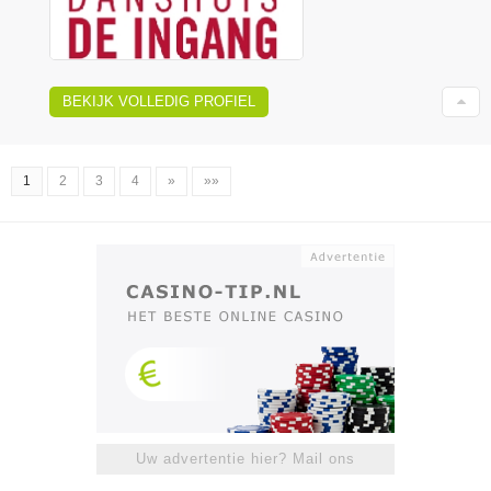
BEKIJK VOLLEDIG PROFIEL
1
2
3
4
»
»»
Uw advertentie hier? Mail ons