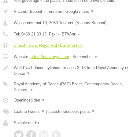
Niet gevestigd in de plaats Theux en in de provincie Luik.
Vlaams-Brabant
»
Tervuren
|
Google maps
▼
Wijngaardstraat 10
,
3080
Tervuren
(
Vlaams-Brabant
)
Tel:
0460 21 03 13
, Fax:
-
, BTW-nr:
-
E-mail › Danz Royal RAD Ballet School
Website:
https://danzroyal.com
|
Screenshot
▼
World’s #1 dance syllabus for ages 3–18 from Royal Academy of
Dance
▼
Royal Academy of Dance (RAD) Ballet, Contemporary Dance,
Pointes,
▼
Openingstijden
▼
Laatste tweets
▼
|
Laatste facebook posts
▼
Sociale media: