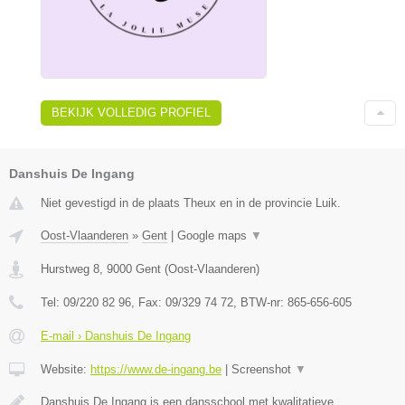
BEKIJK VOLLEDIG PROFIEL
Danshuis De Ingang
Niet gevestigd in de plaats Theux en in de provincie Luik.
Oost-Vlaanderen
»
Gent
|
Google maps
▼
Hurstweg 8
,
9000
Gent
(
Oost-Vlaanderen
)
Tel:
09/220 82 96
, Fax:
09/329 74 72
, BTW-nr:
865-656-605
E-mail › Danshuis De Ingang
Website:
https://www.de-ingang.be
|
Screenshot
▼
Danshuis De Ingang is een dansschool met kwalitatieve