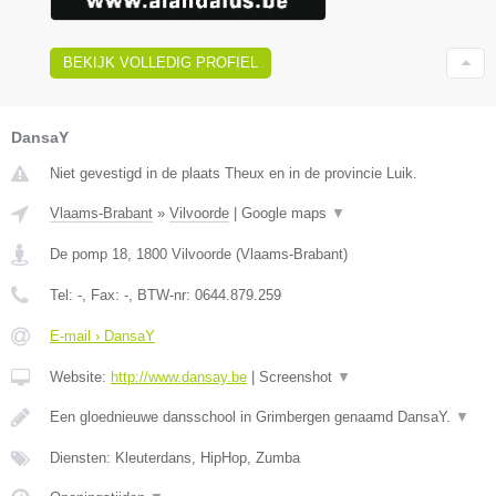
BEKIJK VOLLEDIG PROFIEL
DansaY
Niet gevestigd in de plaats Theux en in de provincie Luik.
Vlaams-Brabant
»
Vilvoorde
|
Google maps
▼
De pomp 18
,
1800
Vilvoorde
(
Vlaams-Brabant
)
Tel:
-
, Fax:
-
, BTW-nr:
0644.879.259
E-mail › DansaY
Website:
http://www.dansay.be
|
Screenshot
▼
Een gloednieuwe dansschool in Grimbergen genaamd DansaY.
▼
Diensten: Kleuterdans, HipHop, Zumba