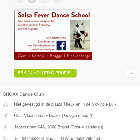
BEKIJK VOLLEDIG PROFIEL
SHOXX Dance Club
Niet gevestigd in de plaats Theux en in de provincie Luik.
Oost-Vlaanderen
»
Brakel
|
Google maps
▼
Jagersstraat 64A
,
9660
Brakel
(
Oost-Vlaanderen
)
Tel:
0474652206
, Fax:
-
, BTW-nr:
0534.765.453.