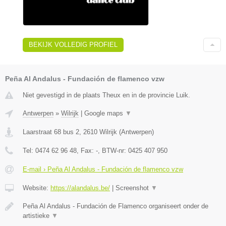
BEKIJK VOLLEDIG PROFIEL
Peña Al Andalus - Fundación de flamenco vzw
Niet gevestigd in de plaats Theux en in de provincie Luik.
Antwerpen
»
Wilrijk
|
Google maps
▼
Laarstraat 68 bus 2
,
2610
Wilrijk
(
Antwerpen
)
Tel:
0474 62 96 48
, Fax:
-
, BTW-nr:
0425 407 950
E-mail › Peña Al Andalus - Fundación de flamenco vzw
Website:
https://alandalus.be/
|
Screenshot
▼
Peña Al Andalus - Fundación de Flamenco organiseert onder de
artistieke
▼