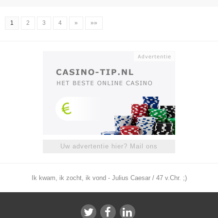
1
2
3
4
»
»»
Uw advertentie hier? Mail ons
Ik kwam, ik zocht, ik vond - Julius Caesar / 47 v.Chr. ;)