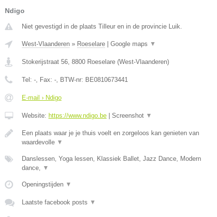
Ndigo
Niet gevestigd in de plaats Tilleur en in de provincie Luik.
West-Vlaanderen
»
Roeselare
|
Google maps
▼
Stokerijstraat 56
,
8800
Roeselare
(
West-Vlaanderen
)
Tel:
-
, Fax:
-
, BTW-nr:
BE0810673441
E-mail › Ndigo
Website:
https://www.ndigo.be
|
Screenshot
▼
Een plaats waar je je thuis voelt en zorgeloos kan genieten van
waardevolle
▼
Danslessen, Yoga lessen, Klassiek Ballet, Jazz Dance, Modern
dance,
▼
Openingstijden
▼
Laatste facebook posts
▼