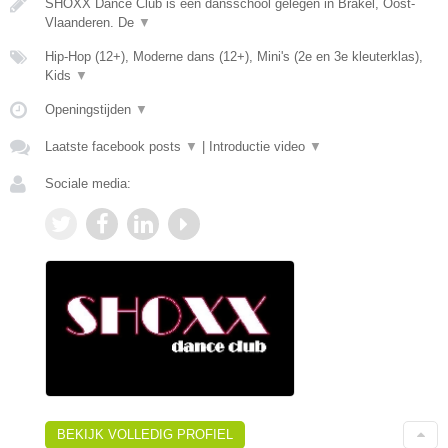
SHOXX Dance Club is een dansschool gelegen in Brakel, Oost-
Vlaanderen. De
▼
Hip-Hop (12+), Moderne dans (12+), Mini's (2e en 3e kleuterklas),
Kids
▼
Openingstijden
▼
Laatste facebook posts
▼
|
Introductie video
▼
Sociale media:
BEKIJK VOLLEDIG PROFIEL