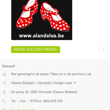
BEKIJK VOLLEDIG PROFIEL
DansaY
Niet gevestigd in de plaats Tilleur en in de provincie Luik.
Vlaams-Brabant
»
Vilvoorde
|
Google maps
▼
De pomp 18
,
1800
Vilvoorde
(
Vlaams-Brabant
)
Tel:
-
, Fax:
-
, BTW-nr:
0644.879.259