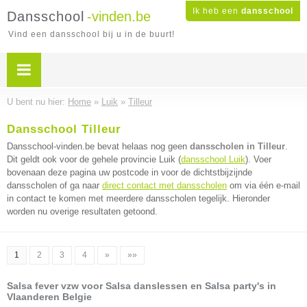
Ik heb een
dansschool
Dansschool
-vinden.be
Vind een dansschool bij u in de buurt!
U bent nu hier:
Home
»
Luik
»
Tilleur
Dansschool Tilleur
Dansschool-vinden.be bevat helaas nog geen
dansscholen in Tilleur
.
Dit geldt ook voor de gehele provincie Luik (
dansschool Luik
). Voer
bovenaan deze pagina uw postcode in voor de dichtstbijzijnde
dansscholen of ga naar
direct contact met dansscholen
om via één e-mail
in contact te komen met meerdere dansscholen tegelijk. Hieronder
worden nu overige resultaten getoond.
1
2
3
4
»
»»
Salsa fever vzw voor Salsa danslessen en Salsa party's in
Vlaanderen Belgie