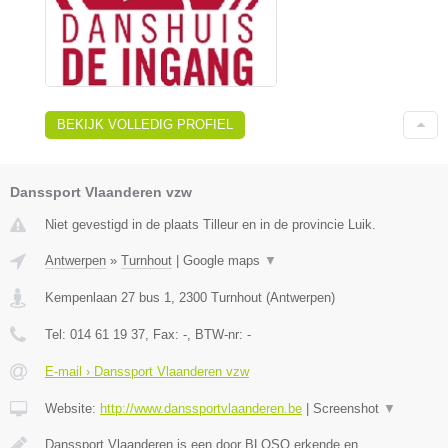
BEKIJK VOLLEDIG PROFIEL
Danssport Vlaanderen vzw
Niet gevestigd in de plaats Tilleur en in de provincie Luik.
Antwerpen
»
Turnhout
|
Google maps
▼
Kempenlaan 27 bus 1
,
2300
Turnhout
(
Antwerpen
)
Tel:
014 61 19 37
, Fax:
-
, BTW-nr:
-
E-mail › Danssport Vlaanderen vzw
Website:
http://www.danssportvlaanderen.be
|
Screenshot
▼
Danssport Vlaanderen is een door BLOSO erkende en