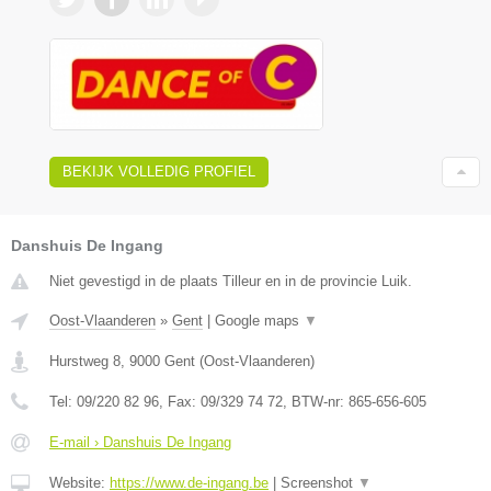
BEKIJK VOLLEDIG PROFIEL
Danshuis De Ingang
Niet gevestigd in de plaats Tilleur en in de provincie Luik.
Oost-Vlaanderen
»
Gent
|
Google maps
▼
Hurstweg 8
,
9000
Gent
(
Oost-Vlaanderen
)
Tel:
09/220 82 96
, Fax:
09/329 74 72
, BTW-nr:
865-656-605
E-mail › Danshuis De Ingang
Website:
https://www.de-ingang.be
|
Screenshot
▼