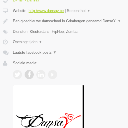
E-mail › DansaY
Website:
http://www.dansay.be
|
Screenshot
▼
Een gloednieuwe dansschool in Grimbergen genaamd DansaY.
▼
Diensten: Kleuterdans, HipHop, Zumba
Openingstijden
▼
Laatste facebook posts
▼
Sociale media: