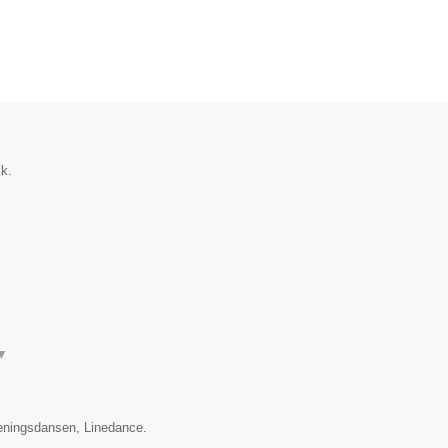
k.
▼
eningsdansen, Linedance.