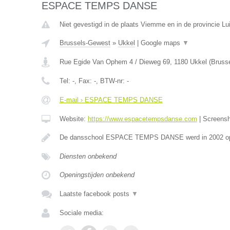
ESPACE TEMPS DANSE
Niet gevestigd in de plaats Viemme en in de provincie Lui
Brussels-Gewest
»
Ukkel
|
Google maps
▼
Rue Egide Van Ophem 4 / Dieweg 69
,
1180
Ukkel
(
Bruss
Tel:
-
, Fax:
-
, BTW-nr:
-
E-mail › ESPACE TEMPS DANSE
Website:
https://www.espacetempsdanse.com
|
Screens
De dansschool ESPACE TEMPS DANSE werd in 2002 opg
Diensten onbekend
Openingstijden onbekend
Laatste facebook posts
▼
Sociale media: