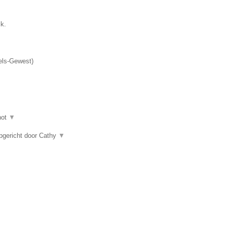
k.
els-Gewest
)
hot
▼
ericht door Cathy
▼