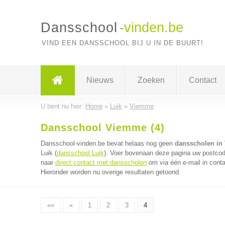
Dansschool
-vinden.be
VIND EEN DANSSCHOOL BIJ U IN DE BUURT!
Nieuws
Zoeken
Contact
U bent nu hier:
Home
»
Luik
»
Viemme
Dansschool Viemme (4)
Dansschool-vinden.be bevat helaas nog geen
dansscholen in
Luik (
dansschool Luik
). Voer bovenaan deze pagina uw postcode
naar
direct contact met dansscholen
om via één e-mail in cont
Hieronder worden nu overige resultaten getoond.
««
«
1
2
3
4