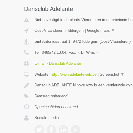
Dansclub Adelante
Niet gevestigd in de plaats Viemme en in de provincie Lui
Oost-Vlaanderen
»
Iddergem
|
Google maps
▼
Sint Antoniusstraat 1
,
9472
Iddergem
(
Oost-Vlaanderen
)
Tel:
0485/42.13.04
, Fax:
-
, BTW-nr:
-
E-mail › Dansclub Adelante
Website:
http://www.adelanteweb.be
|
Screenshot
▼
Dansclub ADELANTE Ninove vzw is een vernieuwde dyn
Diensten onbekend
Openingstijden onbekend
Sociale media: