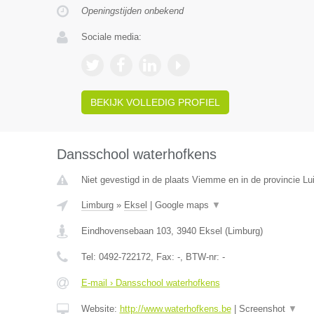
Openingstijden onbekend
Sociale media:
BEKIJK VOLLEDIG PROFIEL
Dansschool waterhofkens
Niet gevestigd in de plaats Viemme en in de provincie Lui
Limburg
»
Eksel
|
Google maps
▼
Eindhovensebaan 103
,
3940
Eksel
(
Limburg
)
Tel:
0492-722172
, Fax:
-
, BTW-nr:
-
E-mail › Dansschool waterhofkens
Website:
http://www.waterhofkens.be
|
Screenshot
▼