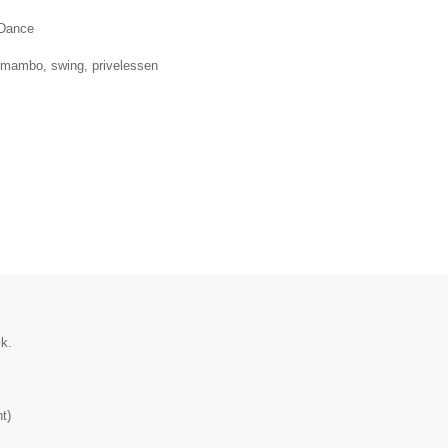
 Dance
, mambo, swing, privelessen
k.
t
)