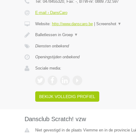
Tel:
0478455320
, Fax:
-
, BTW-nr:
0889.732.597
E-mail › DansCaro
Website:
http://www.danscaro.be
|
Screenshot
▼
Balletlessen in Groep
▼
Diensten onbekend
Openingstijden onbekend
Sociale media:
BEKIJK VOLLEDIG PROFIEL
Dansclub Scratch! vzw
Niet gevestigd in de plaats Viemme en in de provincie Lui