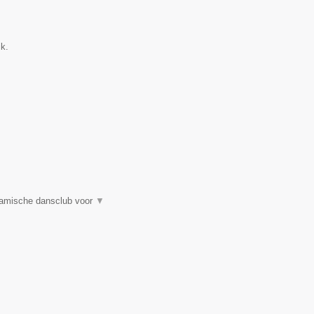
k.
amische dansclub voor
▼