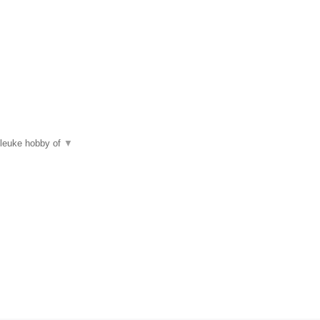
 leuke hobby of
▼