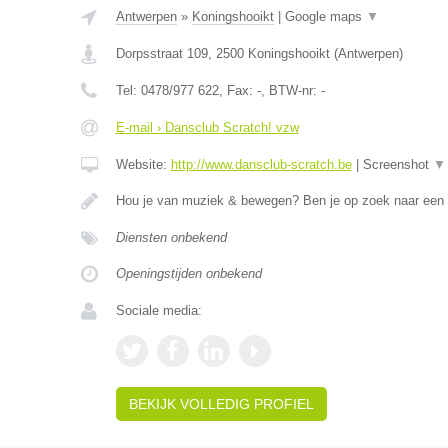
Antwerpen
»
Koningshooikt
|
Google maps
▼
Dorpsstraat 109
,
2500
Koningshooikt
(
Antwerpen
)
Tel:
0478/977 622
, Fax:
-
, BTW-nr:
-
E-mail › Dansclub Scratch! vzw
Website:
http://www.dansclub-scratch.be
|
Screenshot
▼
Hou je van muziek & bewegen? Ben je op zoek naar een
Diensten onbekend
Openingstijden onbekend
Sociale media:
BEKIJK VOLLEDIG PROFIEL