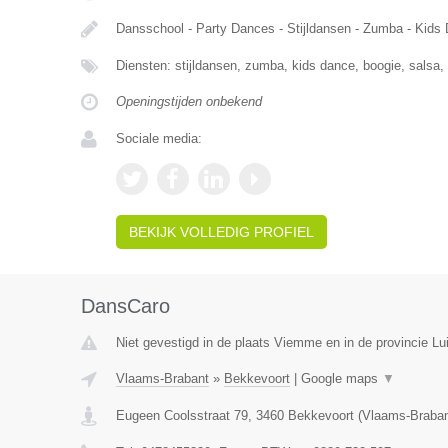
Dansschool - Party Dances - Stijldansen - Zumba - Kids
Diensten: stijldansen, zumba, kids dance, boogie, salsa
Openingstijden onbekend
Sociale media:
BEKIJK VOLLEDIG PROFIEL
DansCaro
Niet gevestigd in de plaats Viemme en in de provincie Lui
Vlaams-Brabant
»
Bekkevoort
|
Google maps
▼
Eugeen Coolsstraat 79
,
3460
Bekkevoort
(
Vlaams-Braban