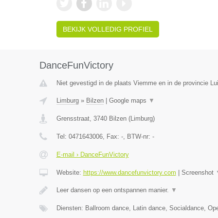
BEKIJK VOLLEDIG PROFIEL
DanceFunVictory
Niet gevestigd in de plaats Viemme en in de provincie Lui
Limburg
»
Bilzen
|
Google maps
▼
Grensstraat
,
3740
Bilzen
(
Limburg
)
Tel:
0471643006
, Fax:
-
, BTW-nr:
-
E-mail › DanceFunVictory
Website:
https://www.dancefunvictory.com
|
Screenshot
Leer dansen op een ontspannen manier.
▼
Diensten: Ballroom dance, Latin dance, Socialdance, Op