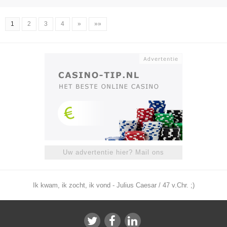
1
2
3
4
»
»»
Uw advertentie hier? Mail ons
Ik kwam, ik zocht, ik vond - Julius Caesar / 47 v.Chr. ;)