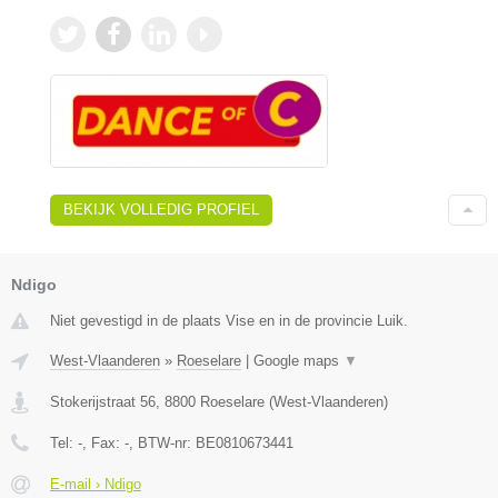
BEKIJK VOLLEDIG PROFIEL
Ndigo
Niet gevestigd in de plaats Vise en in de provincie Luik.
West-Vlaanderen
»
Roeselare
|
Google maps
▼
Stokerijstraat 56
,
8800
Roeselare
(
West-Vlaanderen
)
Tel:
-
, Fax:
-
, BTW-nr:
BE0810673441
E-mail › Ndigo