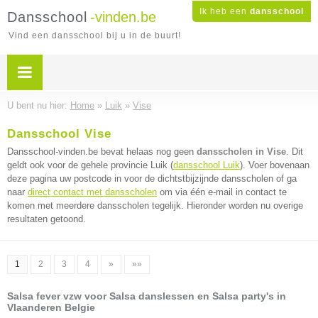
Ik heb een
dansschool
Dansschool
-vinden.be
Vind een dansschool bij u in de buurt!
U bent nu hier:
Home
»
Luik
»
Vise
Dansschool Vise
Dansschool-vinden.be bevat helaas nog geen
dansscholen in Vise
. Dit
geldt ook voor de gehele provincie Luik (
dansschool Luik
). Voer bovenaan
deze pagina uw postcode in voor de dichtstbijzijnde dansscholen of ga
naar
direct contact met dansscholen
om via één e-mail in contact te
komen met meerdere dansscholen tegelijk. Hieronder worden nu overige
resultaten getoond.
1
2
3
4
»
»»
Salsa fever vzw voor Salsa danslessen en Salsa party's in
Vlaanderen Belgie