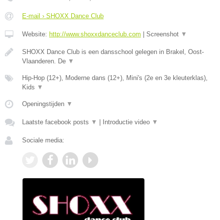
E-mail › SHOXX Dance Club
Website:
http://www.shoxxdanceclub.com
|
Screenshot
▼
SHOXX Dance Club is een dansschool gelegen in Brakel, Oost-
Vlaanderen. De
▼
Hip-Hop (12+), Moderne dans (12+), Mini's (2e en 3e kleuterklas),
Kids
▼
Openingstijden
▼
Laatste facebook posts
▼
|
Introductie video
▼
Sociale media: