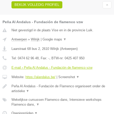
BEKIJK VOLLEDIG PROFIEL
Peña Al Andalus - Fundación de flamenco vzw
Niet gevestigd in de plaats Vise en in de provincie Luik.
Antwerpen
»
Wilrijk
|
Google maps
▼
Laarstraat 68 bus 2
,
2610
Wilrijk
(
Antwerpen
)
Tel:
0474 62 96 48
, Fax:
-
, BTW-nr:
0425 407 950
E-mail › Peña Al Andalus - Fundación de flamenco vzw
Website:
https://alandalus.be/
|
Screenshot
▼
Peña Al Andalus - Fundación de Flamenco organiseert onder de
artistieke
▼
Wekelijkse cursussen Flamenco dans, Intensieve workshops
Flamenco dans,
▼
Openingstijden
▼