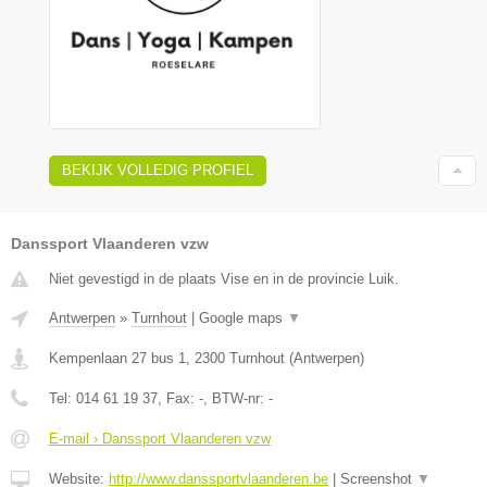
BEKIJK VOLLEDIG PROFIEL
Danssport Vlaanderen vzw
Niet gevestigd in de plaats Vise en in de provincie Luik.
Antwerpen
»
Turnhout
|
Google maps
▼
Kempenlaan 27 bus 1
,
2300
Turnhout
(
Antwerpen
)
Tel:
014 61 19 37
, Fax:
-
, BTW-nr:
-
E-mail › Danssport Vlaanderen vzw
Website:
http://www.danssportvlaanderen.be
|
Screenshot
▼