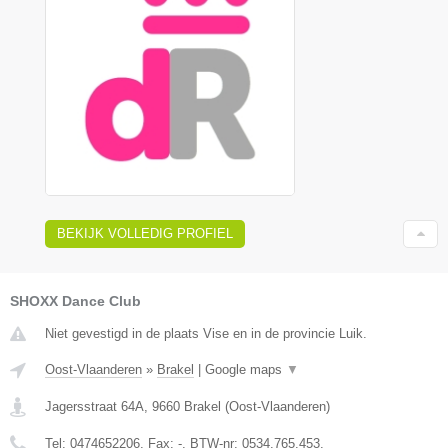
BEKIJK VOLLEDIG PROFIEL
SHOXX Dance Club
Niet gevestigd in de plaats Vise en in de provincie Luik.
Oost-Vlaanderen
»
Brakel
|
Google maps
▼
Jagersstraat 64A
,
9660
Brakel
(
Oost-Vlaanderen
)
Tel:
0474652206
, Fax:
-
, BTW-nr:
0534.765.453.