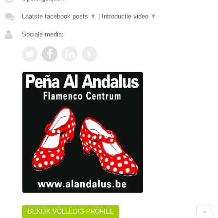
Laatste facebook posts
▼
|
Introductie video
▼
Sociale media:
BEKIJK VOLLEDIG PROFIEL