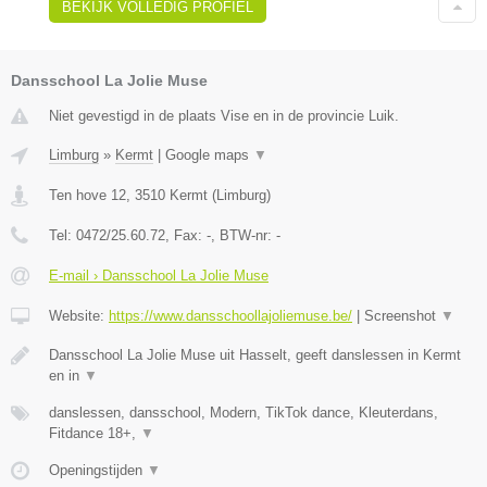
BEKIJK VOLLEDIG PROFIEL
Dansschool La Jolie Muse
Niet gevestigd in de plaats Vise en in de provincie Luik.
Limburg
»
Kermt
|
Google maps
▼
Ten hove 12
,
3510
Kermt
(
Limburg
)
Tel:
0472/25.60.72
, Fax:
-
, BTW-nr:
-
E-mail › Dansschool La Jolie Muse
Website:
https://www.dansschoollajoliemuse.be/
|
Screenshot
▼
Dansschool La Jolie Muse uit Hasselt, geeft danslessen in Kermt
en in
▼
danslessen, dansschool, Modern, TikTok dance, Kleuterdans,
Fitdance 18+,
▼
Openingstijden
▼