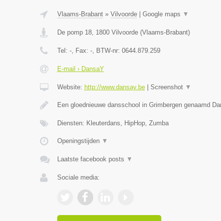
Vlaams-Brabant
»
Vilvoorde
|
Google maps
▼
De pomp 18
,
1800
Vilvoorde
(
Vlaams-Brabant
)
Tel:
-
, Fax:
-
, BTW-nr:
0644.879.259
E-mail › DansaY
Website:
http://www.dansay.be
|
Screenshot
▼
Een gloednieuwe dansschool in Grimbergen genaamd D
Diensten: Kleuterdans, HipHop, Zumba
Openingstijden
▼
Laatste facebook posts
▼
Sociale media: