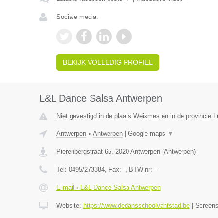
Sociale media:
BEKIJK VOLLEDIG PROFIEL
L&L Dance Salsa Antwerpen
Niet gevestigd in de plaats Weismes en in de provincie Lu
Antwerpen
»
Antwerpen
|
Google maps
▼
Pierenbergstraat 65
,
2020
Antwerpen
(
Antwerpen
)
Tel:
0495/273384
, Fax:
-
, BTW-nr:
-
E-mail › L&L Dance Salsa Antwerpen
Website:
https://www.dedansschoolvantstad.be
|
Screen