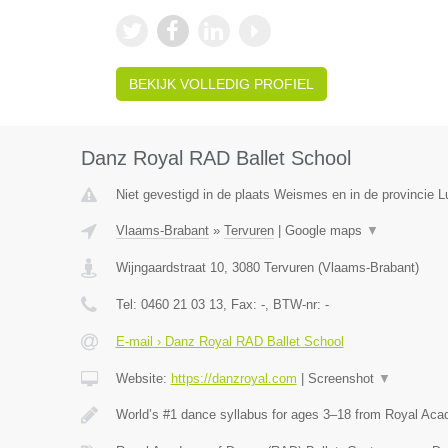
BEKIJK VOLLEDIG PROFIEL
Danz Royal RAD Ballet School
Niet gevestigd in de plaats Weismes en in de provincie Lu
Vlaams-Brabant
»
Tervuren
|
Google maps
▼
Wijngaardstraat 10
,
3080
Tervuren
(
Vlaams-Brabant
)
Tel:
0460 21 03 13
, Fax:
-
, BTW-nr:
-
E-mail › Danz Royal RAD Ballet School
Website:
https://danzroyal.com
|
Screenshot
▼
World’s #1 dance syllabus for ages 3–18 from Royal Ac