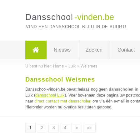
Dansschool
-vinden.be
VIND EEN DANSSCHOOL BIJ U IN DE BUURT!
Nieuws
Zoeken
Contact
U bent nu hier:
Home
»
Luik
»
Weismes
Dansschool Weismes
Dansschool-vinden.be bevat helaas nog geen
dansscholen in
Luik (
dansschool Luik
). Voer bovenaan deze pagina uw postcode
naar
direct contact met dansscholen
om via één e-mail in cont
Hieronder worden nu overige resultaten getoond.
1
2
3
4
»
»»