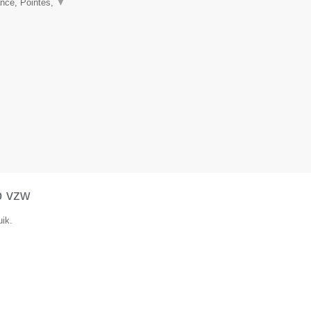
nce, Pointes,
▼
o vzw
ik.