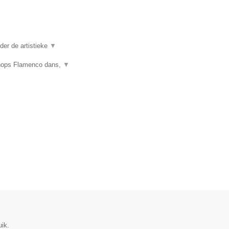
er de artistieke
▼
shops Flamenco dans,
▼
ik.