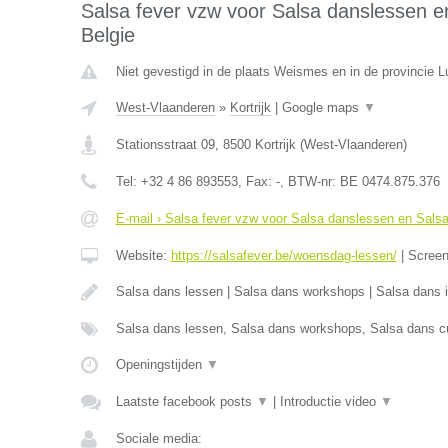
Salsa fever vzw voor Salsa danslessen en
Belgie
Niet gevestigd in de plaats Weismes en in de provincie Lu
West-Vlaanderen
»
Kortrijk
|
Google maps
▼
Stationsstraat 09
,
8500
Kortrijk
(
West-Vlaanderen
)
Tel:
+32 4 86 893553
, Fax:
-
, BTW-nr:
BE 0474.875.376
E-mail › Salsa fever vzw voor Salsa danslessen en Salsa 
Website:
https://salsafever.be/woensdag-lessen/
|
Scree
Salsa dans lessen | Salsa dans workshops | Salsa dans in
Salsa dans lessen, Salsa dans workshops, Salsa dans cu
Openingstijden
▼
Laatste facebook posts
▼
|
Introductie video
▼
Sociale media: