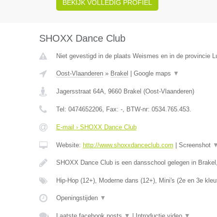
BEKIJK VOLLEDIG PROFIEL
SHOXX Dance Club
Niet gevestigd in de plaats Weismes en in de provincie Lu
Oost-Vlaanderen
»
Brakel
|
Google maps
▼
Jagersstraat 64A
,
9660
Brakel
(
Oost-Vlaanderen
)
Tel:
0474652206
, Fax:
-
, BTW-nr:
0534.765.453.
E-mail › SHOXX Dance Club
Website:
http://www.shoxxdanceclub.com
|
Screenshot
SHOXX Dance Club is een dansschool gelegen in Brakel
Hip-Hop (12+), Moderne dans (12+), Mini's (2e en 3e kleu
Openingstijden
▼
Laatste facebook posts
▼
|
Introductie video
▼