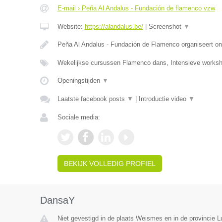
E-mail › Peña Al Andalus - Fundación de flamenco vzw
Website:
https://alandalus.be/
|
Screenshot
▼
Peña Al Andalus - Fundación de Flamenco organiseert ond
Wekelijkse cursussen Flamenco dans, Intensieve work
Openingstijden
▼
Laatste facebook posts
▼
|
Introductie video
▼
Sociale media:
BEKIJK VOLLEDIG PROFIEL
DansaY
Niet gevestigd in de plaats Weismes en in de provincie Lu