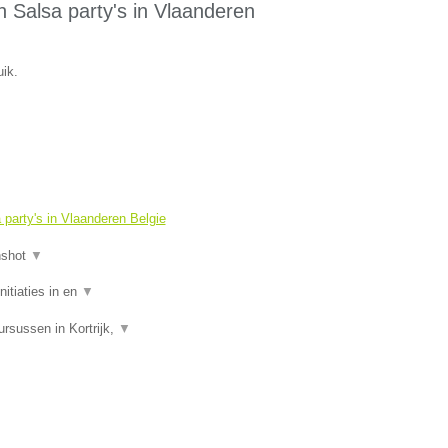
 Salsa party's in Vlaanderen
ik.
party's in Vlaanderen Belgie
nshot
▼
itiaties in en
▼
rsussen in Kortrijk,
▼