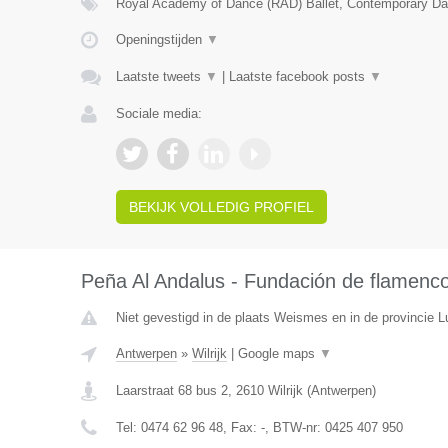
Royal Academy of Dance (RAD) Ballet, Contemporary Da
Openingstijden
▼
Laatste tweets
▼
|
Laatste facebook posts
▼
Sociale media:
BEKIJK VOLLEDIG PROFIEL
Peña Al Andalus - Fundación de flamenc
Niet gevestigd in de plaats Weismes en in de provincie Lu
Antwerpen
»
Wilrijk
|
Google maps
▼
Laarstraat 68 bus 2
,
2610
Wilrijk
(
Antwerpen
)
Tel:
0474 62 96 48
, Fax:
-
, BTW-nr:
0425 407 950