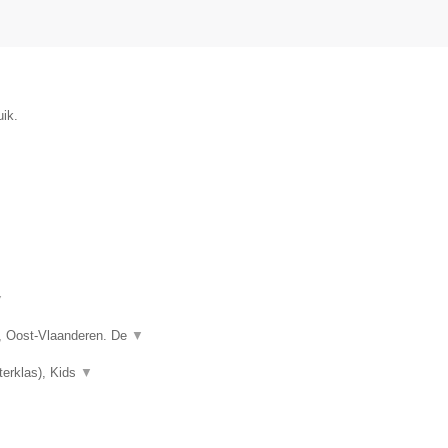
ik.
▼
, Oost-Vlaanderen. De
▼
terklas), Kids
▼