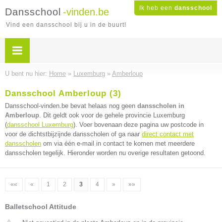
Ik heb een
dansschool
Dansschool
-vinden.be
Vind een dansschool bij u in de buurt!
U bent nu hier:
Home
»
Luxemburg
»
Amberloup
Dansschool Amberloup (3)
Dansschool-vinden.be bevat helaas nog geen
dansscholen in
Amberloup
. Dit geldt ook voor de gehele provincie Luxemburg
(
dansschool Luxemburg
). Voer bovenaan deze pagina uw postcode in
voor de dichtstbijzijnde dansscholen of ga naar
direct contact met
dansscholen
om via één e-mail in contact te komen met meerdere
dansscholen tegelijk. Hieronder worden nu overige resultaten getoond.
««
«
1
2
3
4
»
»»
Balletschool Attitude