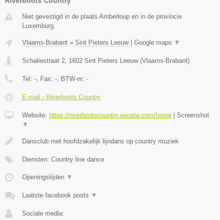
Riverboots Country
Niet gevestigd in de plaats Amberloup en in de provincie
Luxemburg.
Vlaams-Brabant
»
Sint Pieters Leeuw
|
Google maps
▼
Schaliestraat 2
,
1602
Sint Pieters Leeuw
(
Vlaams-Brabant
)
Tel:
-
, Fax:
-
, BTW-nr:
-
E-mail › Riverboots Country
Website:
https://riverbootscountry.wixsite.com/home
|
Screenshot
▼
Dansclub met hoofdzakelijk lijndans op country muziek
Diensten: Country line dance
Openingstijden
▼
Laatste facebook posts
▼
Sociale media: