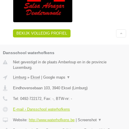
BEKIJK VOLLEDIG PROFIEL
Dansschool waterhofkens
Niet gevestigd in de plaats Amberloup en in de provincie
Luxemburg.
Limburg
»
Eksel
|
Google maps
▼
Eindhovensebaan 103
,
3940
Eksel
(
Limburg
)
Tel:
0492-722172
, Fax:
-
, BTW-nr:
-
E-mail › Dansschool waterhofkens
Website:
http://www.waterhofkens.be
|
Screenshot
▼