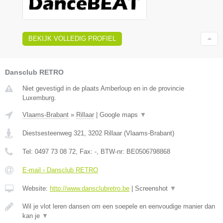
BEKIJK VOLLEDIG PROFIEL
Dansclub RETRO
Niet gevestigd in de plaats Amberloup en in de provincie
Luxemburg.
Vlaams-Brabant
»
Rillaar
|
Google maps
▼
Diestsesteenweg 321
,
3202
Rillaar
(
Vlaams-Brabant
)
Tel:
0497 73 08 72
, Fax:
-
, BTW-nr:
BE0506798868
E-mail › Dansclub RETRO
Website:
http://www.dansclubretro.be
|
Screenshot
▼
Wil je vlot leren dansen om een soepele en eenvoudige manier dan
kan je
▼