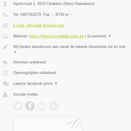
Sportstraat 1
,
8370
Oedelem
(
West-Vlaanderen
)
Tel:
0497263279
, Fax:
-
, BTW-nr:
-
E-mail › Movelab 8counts vzw
Website:
https://Www.movelab8counts.be
|
Screenshot
▼
Wij bieden danslessen aan vanaf de tweede kleuterklas tot en met
▼
Diensten onbekend
Openingstijden onbekend
Laatste facebook posts
▼
Sociale media: