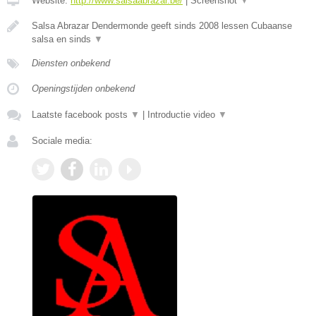
Website:
http://www.salsaabrazar.be/
|
Screenshot
▼
Salsa Abrazar Dendermonde geeft sinds 2008 lessen Cubaanse
salsa en sinds
▼
Diensten onbekend
Openingstijden onbekend
Laatste facebook posts
▼
|
Introductie video
▼
Sociale media: