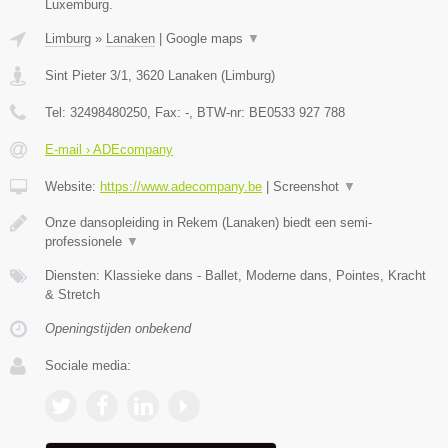
Luxemburg.
Limburg
»
Lanaken
|
Google maps
▼
Sint Pieter 3/1
,
3620
Lanaken
(
Limburg
)
Tel:
32498480250
, Fax:
-
, BTW-nr:
BE0533 927 788
E-mail › ADEcompany
Website:
https://www.adecompany.be
|
Screenshot
▼
Onze dansopleiding in Rekem (Lanaken) biedt een semi-
professionele
▼
Diensten: Klassieke dans - Ballet, Moderne dans, Pointes, Kracht
& Stretch
Openingstijden onbekend
Sociale media: