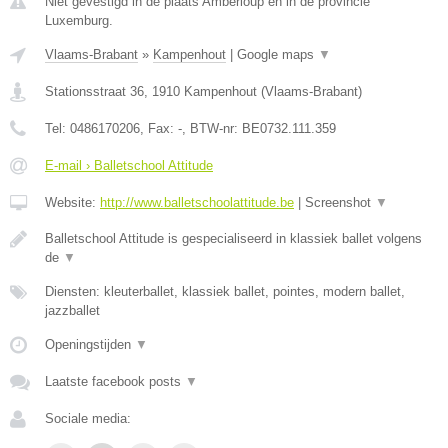
Niet gevestigd in de plaats Amberloup en in de provincie
Luxemburg.
Vlaams-Brabant
»
Kampenhout
|
Google maps
▼
Stationsstraat 36
,
1910
Kampenhout
(
Vlaams-Brabant
)
Tel:
0486170206
, Fax:
-
, BTW-nr:
BE0732.111.359
E-mail › Balletschool Attitude
Website:
http://www.balletschoolattitude.be
|
Screenshot
▼
Balletschool Attitude is gespecialiseerd in klassiek ballet volgens
de
▼
Diensten: kleuterballet, klassiek ballet, pointes, modern ballet,
jazzballet
Openingstijden
▼
Laatste facebook posts
▼
Sociale media: