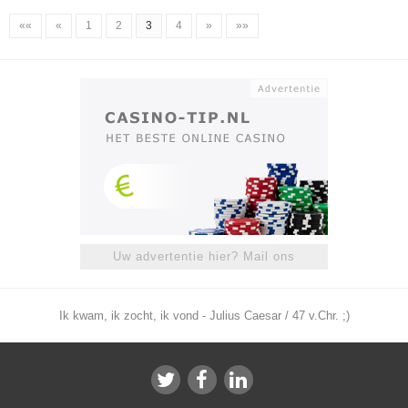
««
«
1
2
3
4
»
»»
Uw advertentie hier? Mail ons
Ik kwam, ik zocht, ik vond - Julius Caesar / 47 v.Chr. ;)