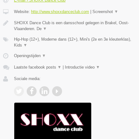
E-mail › SHOXX Dance Club
Website:
http://www.shoxxdanceclub.com
|
Screenshot
▼
SHOXX Dance Club is een dansschool gelegen in Brakel, Oost-
Vlaanderen. De
▼
Hip-Hop (12+), Moderne dans (12+), Mini's (2e en 3e kleuterklas),
Kids
▼
Openingstijden
▼
Laatste facebook posts
▼
|
Introductie video
▼
Sociale media: