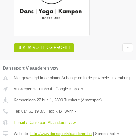
BEKIJK VOLLEDIG PROFIEL
Danssport Vlaanderen vzw
Niet gevestigd in de plaats Aubange en in de provincie Luxemburg.
Antwerpen
»
Turnhout
|
Google maps
▼
Kempenlaan 27 bus 1
,
2300
Turnhout
(
Antwerpen
)
Tel:
014 61 19 37
, Fax:
-
, BTW-nr:
-
E-mail › Danssport Vlaanderen vzw
Website:
http://www.danssportvlaanderen.be
|
Screenshot
▼