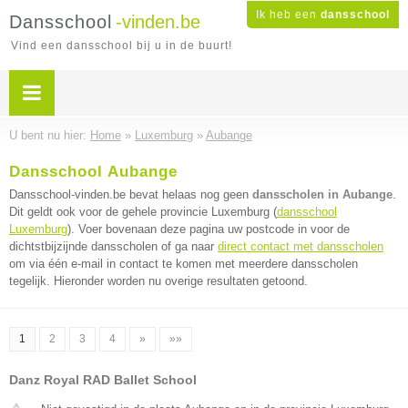
Ik heb een
dansschool
Dansschool
-vinden.be
Vind een dansschool bij u in de buurt!
U bent nu hier:
Home
»
Luxemburg
»
Aubange
Dansschool Aubange
Dansschool-vinden.be bevat helaas nog geen
dansscholen in Aubange
.
Dit geldt ook voor de gehele provincie Luxemburg (
dansschool
Luxemburg
). Voer bovenaan deze pagina uw postcode in voor de
dichtstbijzijnde dansscholen of ga naar
direct contact met dansscholen
om via één e-mail in contact te komen met meerdere dansscholen
tegelijk. Hieronder worden nu overige resultaten getoond.
1
2
3
4
»
»»
Danz Royal RAD Ballet School