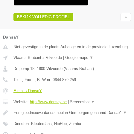
BEKIJK VOLLEDIG PROFIEL
DansaY
Niet gevestigd in de plaats Aubange en in de provincie Luxemburg.
Vlaams-Brabant
»
Vilvoorde
|
Google maps
▼
De pomp 18
,
1800
Vilvoorde
(
Vlaams-Brabant
)
Tel:
-
, Fax:
-
, BTW-nr:
0644.879.259
E-mail › DansaY
Website:
http://www.dansay.be
|
Screenshot
▼
Een gloednieuwe dansschool in Grimbergen genaamd DansaY.
▼
Diensten: Kleuterdans, HipHop, Zumba