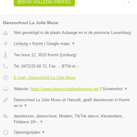
BEKIJK VOLLEDIG PROFIEL
Dansschool La Jolie Muse
Niet gevestigd in de plaats Aubange en in de provincie Luxemburg.
Limburg
»
Kermt
|
Google maps
▼
Ten hove 12
,
3510
Kermt
(
Limburg
)
Tel:
0472/25.60.72
, Fax:
-
, BTW-nr:
-
E-mail › Dansschool La Jolie Muse
Website:
https://www.dansschoollajoliemuse.be/
|
Screenshot
▼
Dansschool La Jolie Muse uit Hasselt, geeft danslessen in Kermt
en in
▼
danslessen, dansschool, Modern, TikTok dance, Kleuterdans,
Fitdance 18+,
▼
Openingstijden
▼