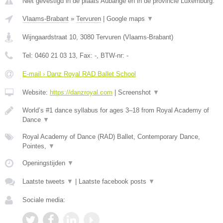
Niet gevestigd in de plaats Aubange en in de provincie Luxemburg.
Vlaams-Brabant
»
Tervuren
|
Google maps
▼
Wijngaardstraat 10
,
3080
Tervuren
(
Vlaams-Brabant
)
Tel:
0460 21 03 13
, Fax:
-
, BTW-nr:
-
E-mail › Danz Royal RAD Ballet School
Website:
https://danzroyal.com
|
Screenshot
▼
World’s #1 dance syllabus for ages 3–18 from Royal Academy of
Dance
▼
Royal Academy of Dance (RAD) Ballet, Contemporary Dance,
Pointes,
▼
Openingstijden
▼
Laatste tweets
▼
|
Laatste facebook posts
▼
Sociale media: