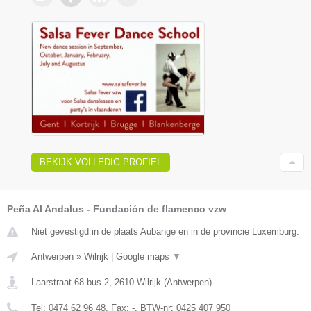
BEKIJK VOLLEDIG PROFIEL
Peña Al Andalus - Fundación de flamenco vzw
Niet gevestigd in de plaats Aubange en in de provincie Luxemburg.
Antwerpen
»
Wilrijk
|
Google maps
▼
Laarstraat 68 bus 2
,
2610
Wilrijk
(
Antwerpen
)
Tel:
0474 62 96 48
, Fax:
-
, BTW-nr:
0425 407 950