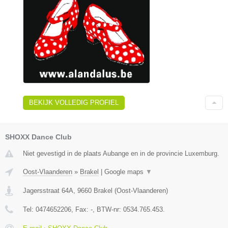
BEKIJK VOLLEDIG PROFIEL
SHOXX Dance Club
Niet gevestigd in de plaats Aubange en in de provincie Luxemburg.
Oost-Vlaanderen
»
Brakel
|
Google maps
▼
Jagersstraat 64A
,
9660
Brakel
(
Oost-Vlaanderen
)
Tel:
0474652206
, Fax:
-
, BTW-nr:
0534.765.453.