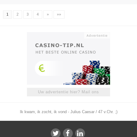
1
2
3
4
»
»»
Uw advertentie hier? Mail ons
Ik kwam, ik zocht, ik vond - Julius Caesar / 47 v.Chr. ;)