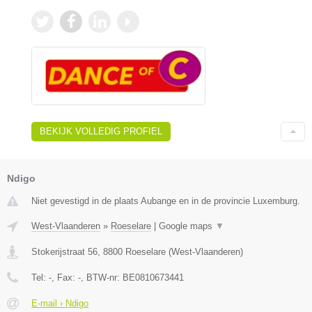
BEKIJK VOLLEDIG PROFIEL
Ndigo
Niet gevestigd in de plaats Aubange en in de provincie Luxemburg.
West-Vlaanderen
»
Roeselare
|
Google maps
▼
Stokerijstraat 56
,
8800
Roeselare
(
West-Vlaanderen
)
Tel:
-
, Fax:
-
, BTW-nr:
BE0810673441
E-mail › Ndigo