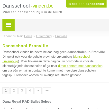
Ik heb een
dansschool
Dansschool
-vinden.be
Vind een dansschool bij u in de buurt!
U bent nu hier:
Home
»
Luxemburg
»
Fronville
Dansschool Fronville
Dansschool-vinden.be bevat helaas nog geen
dansscholen in Fronville
.
Dit geldt ook voor de gehele provincie Luxemburg (
dansschool
Luxemburg
). Voer bovenaan deze pagina uw postcode in voor de
dichtstbijzijnde dansscholen of ga naar
direct contact met dansscholen
om via één e-mail in contact te komen met meerdere dansscholen
tegelijk. Hieronder worden nu overige resultaten getoond.
1
2
3
4
»
»»
Danz Royal RAD Ballet School