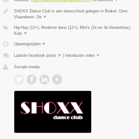
SHOXX Dance Club is een dansschool gelegen in Brakel, Oost-
Vlaanderen. De
▼
Hip-Hop (12+), Moderne dans (12+), Mini's (2e en 3e kleuterklas),
Kids
▼
Openingstijden
▼
Laatste facebook posts
▼
|
Introductie video
▼
Sociale media: