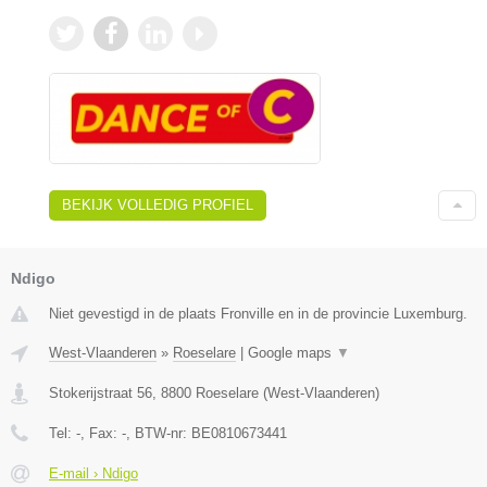
BEKIJK VOLLEDIG PROFIEL
Ndigo
Niet gevestigd in de plaats Fronville en in de provincie Luxemburg.
West-Vlaanderen
»
Roeselare
|
Google maps
▼
Stokerijstraat 56
,
8800
Roeselare
(
West-Vlaanderen
)
Tel:
-
, Fax:
-
, BTW-nr:
BE0810673441
E-mail › Ndigo