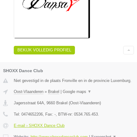
BEKIJK VOLLEDIG PROFIEL
SHOXX Dance Club
Niet gevestigd in de plaats Fronville en in de provincie Luxemburg.
Oost-Vlaanderen
»
Brakel
|
Google maps
▼
Jagersstraat 64A
,
9660
Brakel
(
Oost-Vlaanderen
)
Tel:
0474652206
, Fax:
-
, BTW-nr:
0534.765.453.
E-mail › SHOXX Dance Club
Website:
http://www.shoxxdanceclub.com
|
Screenshot
▼