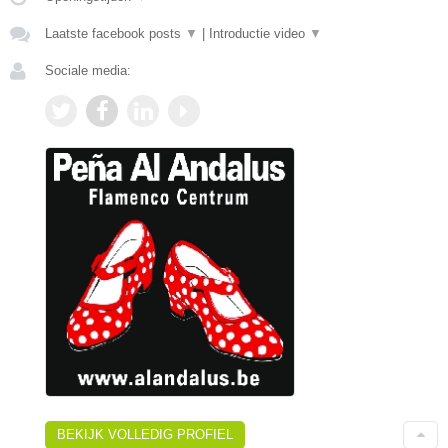
Laatste facebook posts
▼
|
Introductie video
▼
Sociale media:
BEKIJK VOLLEDIG PROFIEL