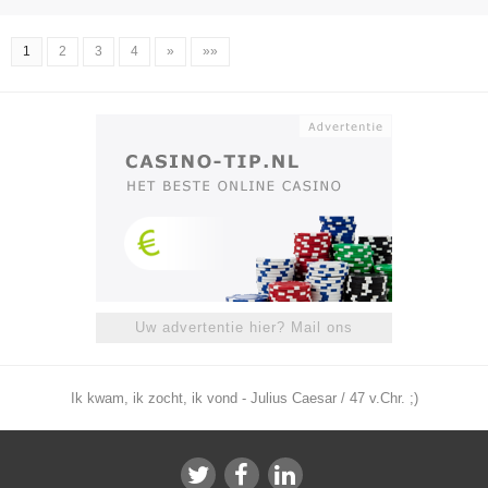
1
2
3
4
»
»»
Uw advertentie hier? Mail ons
Ik kwam, ik zocht, ik vond - Julius Caesar / 47 v.Chr. ;)