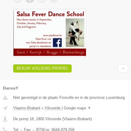
BEKIJK VOLLEDIG PROFIEL
DansaY
Niet gevestigd in de plaats Fronville en in de provincie Luxemburg.
Vlaams-Brabant
»
Vilvoorde
|
Google maps
▼
De pomp 18
,
1800
Vilvoorde
(
Vlaams-Brabant
)
Tel:
-
, Fax:
-
, BTW-nr:
0644.879.259