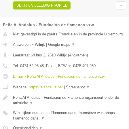
BEKIJK VOLLEDIG PROFIEL
Peña Al Andalus - Fundación de flamenco vzw
Niet gevestigd in de plaats Fronville en in de provincie Luxemburg.
Antwerpen
»
Wilrijk
|
Google maps
▼
Laarstraat 68 bus 2
,
2610
Wilrijk
(
Antwerpen
)
Tel:
0474 62 96 48
, Fax:
-
, BTW-nr:
0425 407 950
E-mail › Peña Al Andalus - Fundación de flamenco vzw
Website:
https://alandalus.be/
|
Screenshot
▼
Peña Al Andalus - Fundación de Flamenco organiseert onder de
artistieke
▼
Wekelijkse cursussen Flamenco dans, Intensieve workshops
Flamenco dans,
▼
Openingstijden
▼