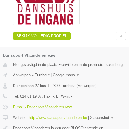
BEKIJK VOLLEDIG PROFIEL
Danssport Vlaanderen vzw
Niet gevestigd in de plaats Fronville en in de provincie Luxemburg.
Antwerpen
»
Turnhout
|
Google maps
▼
Kempenlaan 27 bus 1
,
2300
Turnhout
(
Antwerpen
)
Tel:
014 61 19 37
, Fax:
-
, BTW-nr:
-
E-mail › Danssport Vlaanderen vzw
Website:
http://www.danssportvlaanderen.be
|
Screenshot
▼
Danssport Vlaanderen is een door BLOSO erkende en