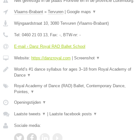
Niet gevestigd in de plaats Fronville en in de provincie Luxemburg.
Vlaams-Brabant
»
Tervuren
|
Google maps
▼
Wijngaardstraat 10
,
3080
Tervuren
(
Vlaams-Brabant
)
Tel:
0460 21 03 13
, Fax:
-
, BTW-nr:
-
E-mail › Danz Royal RAD Ballet School
Website:
https://danzroyal.com
|
Screenshot
▼
World’s #1 dance syllabus for ages 3–18 from Royal Academy of
Dance
▼
Royal Academy of Dance (RAD) Ballet, Contemporary Dance,
Pointes,
▼
Openingstijden
▼
Laatste tweets
▼
|
Laatste facebook posts
▼
Sociale media: