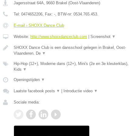
Jagersstraat 64A
,
9660
Brakel
(
Oost-Vlaanderen
)
Tel:
0474652206
, Fax:
-
, BTW-nr:
0534.765.453.
E-mail › SHOXX Dance Club
Website:
http://www.shoxxdanceclub.com
|
Screenshot
▼
SHOXX Dance Club is een dansschool gelegen in Brakel, Oost-
Vlaanderen. De
▼
Hip-Hop (12+), Moderne dans (12+), Mini's (2e en 3e kleuterklas),
Kids
▼
Openingstijden
▼
Laatste facebook posts
▼
|
Introductie video
▼
Sociale media: