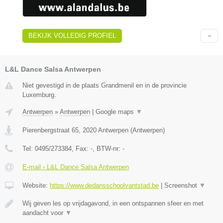
BEKIJK VOLLEDIG PROFIEL
L&L Dance Salsa Antwerpen
Niet gevestigd in de plaats Grandmenil en in de provincie
Luxemburg.
Antwerpen
»
Antwerpen
|
Google maps
▼
Pierenbergstraat 65
,
2020
Antwerpen
(
Antwerpen
)
Tel:
0495/273384
, Fax:
-
, BTW-nr:
-
E-mail › L&L Dance Salsa Antwerpen
Website:
https://www.dedansschoolvantstad.be
|
Screenshot
▼
Wij geven les op vrijdagavond, in een ontspannen sfeer en met
aandacht voor
▼