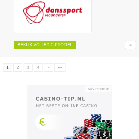
BEKIJK VOLLEDIG PROFIEL
1
2
3
4
»
»»