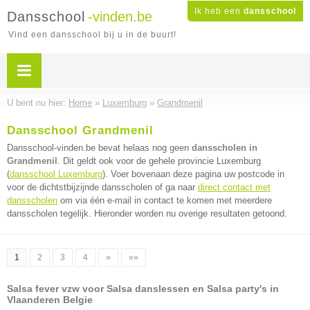
Ik heb een
dansschool
Dansschool
-vinden.be
Vind een dansschool bij u in de buurt!
U bent nu hier:
Home
»
Luxemburg
»
Grandmenil
Dansschool Grandmenil
Dansschool-vinden.be bevat helaas nog geen
dansscholen in
Grandmenil
. Dit geldt ook voor de gehele provincie Luxemburg
(
dansschool Luxemburg
). Voer bovenaan deze pagina uw postcode in
voor de dichtstbijzijnde dansscholen of ga naar
direct contact met
dansscholen
om via één e-mail in contact te komen met meerdere
dansscholen tegelijk. Hieronder worden nu overige resultaten getoond.
1
2
3
4
»
»»
Salsa fever vzw voor Salsa danslessen en Salsa party's in
Vlaanderen Belgie