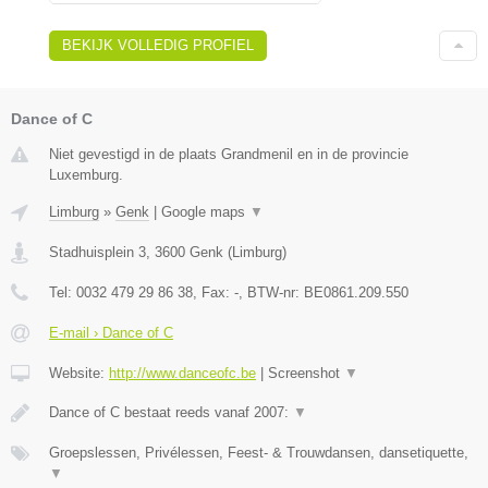
BEKIJK VOLLEDIG PROFIEL
Dance of C
Niet gevestigd in de plaats Grandmenil en in de provincie
Luxemburg.
Limburg
»
Genk
|
Google maps
▼
Stadhuisplein 3
,
3600
Genk
(
Limburg
)
Tel:
0032 479 29 86 38
, Fax:
-
, BTW-nr:
BE0861.209.550
E-mail › Dance of C
Website:
http://www.danceofc.be
|
Screenshot
▼
Dance of C bestaat reeds vanaf 2007:
▼
Groepslessen, Privélessen, Feest- & Trouwdansen, dansetiquette,
▼