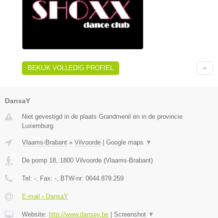
BEKIJK VOLLEDIG PROFIEL
DansaY
Niet gevestigd in de plaats Grandmenil en in de provincie
Luxemburg.
Vlaams-Brabant
»
Vilvoorde
|
Google maps
▼
De pomp 18
,
1800
Vilvoorde
(
Vlaams-Brabant
)
Tel:
-
, Fax:
-
, BTW-nr:
0644.879.259
E-mail › DansaY
Website:
http://www.dansay.be
|
Screenshot
▼