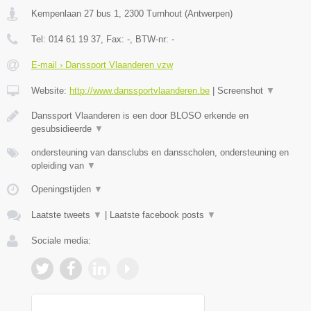
Kempenlaan 27 bus 1
,
2300
Turnhout
(
Antwerpen
)
Tel:
014 61 19 37
, Fax:
-
, BTW-nr:
-
E-mail › Danssport Vlaanderen vzw
Website:
http://www.danssportvlaanderen.be
|
Screenshot
▼
Danssport Vlaanderen is een door BLOSO erkende en
gesubsidieerde
▼
ondersteuning van dansclubs en dansscholen, ondersteuning en
opleiding van
▼
Openingstijden
▼
Laatste tweets
▼
|
Laatste facebook posts
▼
Sociale media: