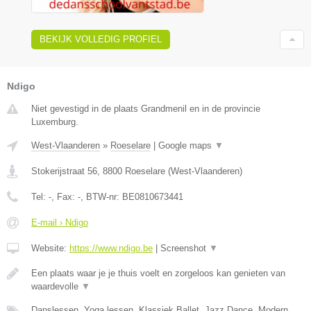
BEKIJK VOLLEDIG PROFIEL
Ndigo
Niet gevestigd in de plaats Grandmenil en in de provincie
Luxemburg.
West-Vlaanderen
»
Roeselare
|
Google maps
▼
Stokerijstraat 56
,
8800
Roeselare
(
West-Vlaanderen
)
Tel:
-
, Fax:
-
, BTW-nr:
BE0810673441
E-mail › Ndigo
Website:
https://www.ndigo.be
|
Screenshot
▼
Een plaats waar je je thuis voelt en zorgeloos kan genieten van
waardevolle
▼
Danslessen, Yoga lessen, Klassiek Ballet, Jazz Dance, Modern