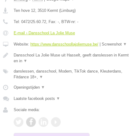
Ten hove 12
,
3510
Kermt
(
Limburg
)
Tel:
0472/25.60.72
, Fax:
-
, BTW-nr:
-
E-mail › Dansschool La Jolie Muse
Website:
https://www.dansschoollajoliemuse.be/
|
Screenshot
▼
Dansschool La Jolie Muse uit Hasselt, geeft danslessen in Kermt
en in
▼
danslessen, dansschool, Modern, TikTok dance, Kleuterdans,
Fitdance 18+,
▼
Openingstijden
▼
Laatste facebook posts
▼
Sociale media: