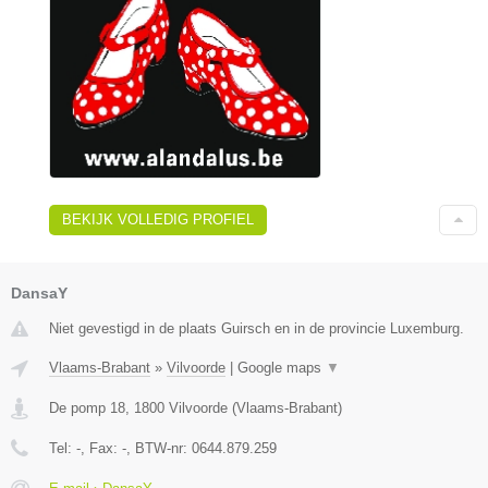
BEKIJK VOLLEDIG PROFIEL
DansaY
Niet gevestigd in de plaats Guirsch en in de provincie Luxemburg.
Vlaams-Brabant
»
Vilvoorde
|
Google maps
▼
De pomp 18
,
1800
Vilvoorde
(
Vlaams-Brabant
)
Tel:
-
, Fax:
-
, BTW-nr:
0644.879.259