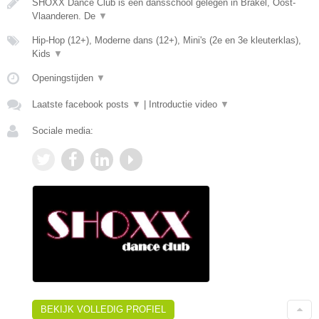
SHOXX Dance Club is een dansschool gelegen in Brakel, Oost-
Vlaanderen. De
▼
Hip-Hop (12+), Moderne dans (12+), Mini's (2e en 3e kleuterklas),
Kids
▼
Openingstijden
▼
Laatste facebook posts
▼
|
Introductie video
▼
Sociale media:
BEKIJK VOLLEDIG PROFIEL