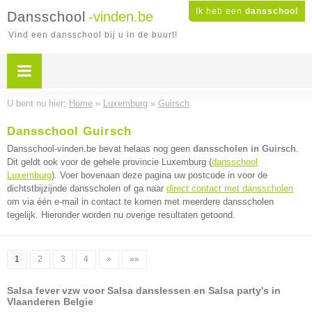
Ik heb een
dansschool
Dansschool
-vinden.be
Vind een dansschool bij u in de buurt!
U bent nu hier:
Home
»
Luxemburg
»
Guirsch
Dansschool Guirsch
Dansschool-vinden.be bevat helaas nog geen
dansscholen in Guirsch
.
Dit geldt ook voor de gehele provincie Luxemburg (
dansschool
Luxemburg
). Voer bovenaan deze pagina uw postcode in voor de
dichtstbijzijnde dansscholen of ga naar
direct contact met dansscholen
om via één e-mail in contact te komen met meerdere dansscholen
tegelijk. Hieronder worden nu overige resultaten getoond.
1
2
3
4
»
»»
Salsa fever vzw voor Salsa danslessen en Salsa party's in
Vlaanderen Belgie