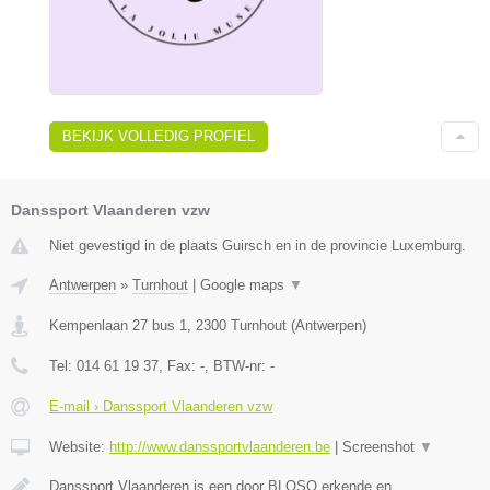
BEKIJK VOLLEDIG PROFIEL
Danssport Vlaanderen vzw
Niet gevestigd in de plaats Guirsch en in de provincie Luxemburg.
Antwerpen
»
Turnhout
|
Google maps
▼
Kempenlaan 27 bus 1
,
2300
Turnhout
(
Antwerpen
)
Tel:
014 61 19 37
, Fax:
-
, BTW-nr:
-
E-mail › Danssport Vlaanderen vzw
Website:
http://www.danssportvlaanderen.be
|
Screenshot
▼
Danssport Vlaanderen is een door BLOSO erkende en