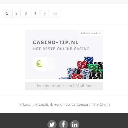
1
2
3
4
»
»»
Uw advertentie hier? Mail ons
Ik kwam, ik zocht, ik vond - Julius Caesar / 47 v.Chr. ;)