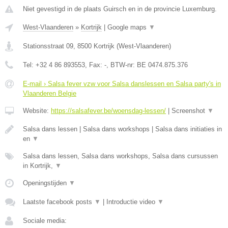
Niet gevestigd in de plaats Guirsch en in de provincie Luxemburg.
West-Vlaanderen
»
Kortrijk
|
Google maps
▼
Stationsstraat 09
,
8500
Kortrijk
(
West-Vlaanderen
)
Tel:
+32 4 86 893553
, Fax:
-
, BTW-nr:
BE 0474.875.376
E-mail › Salsa fever vzw voor Salsa danslessen en Salsa party's in
Vlaanderen Belgie
Website:
https://salsafever.be/woensdag-lessen/
|
Screenshot
▼
Salsa dans lessen | Salsa dans workshops | Salsa dans initiaties in
en
▼
Salsa dans lessen, Salsa dans workshops, Salsa dans cursussen
in Kortrijk,
▼
Openingstijden
▼
Laatste facebook posts
▼
|
Introductie video
▼
Sociale media: