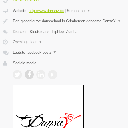
E-mail › DansaY
Website:
http://www.dansay.be
|
Screenshot
▼
Een gloednieuwe dansschool in Grimbergen genaamd DansaY.
▼
Diensten: Kleuterdans, HipHop, Zumba
Openingstijden
▼
Laatste facebook posts
▼
Sociale media: