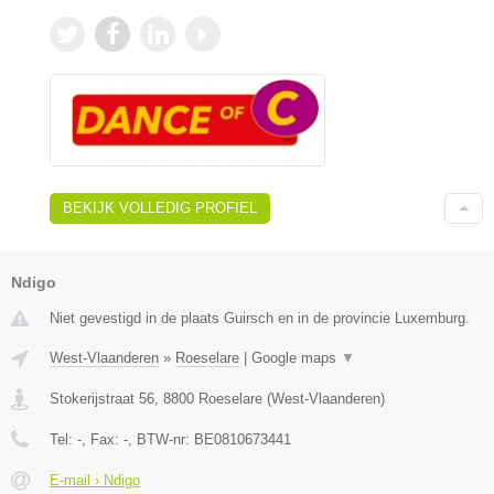
BEKIJK VOLLEDIG PROFIEL
Ndigo
Niet gevestigd in de plaats Guirsch en in de provincie Luxemburg.
West-Vlaanderen
»
Roeselare
|
Google maps
▼
Stokerijstraat 56
,
8800
Roeselare
(
West-Vlaanderen
)
Tel:
-
, Fax:
-
, BTW-nr:
BE0810673441
E-mail › Ndigo