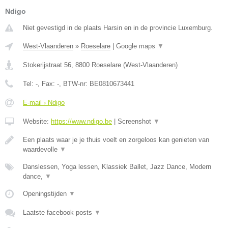
Ndigo
Niet gevestigd in de plaats Harsin en in de provincie Luxemburg.
West-Vlaanderen
»
Roeselare
|
Google maps
▼
Stokerijstraat 56
,
8800
Roeselare
(
West-Vlaanderen
)
Tel:
-
, Fax:
-
, BTW-nr:
BE0810673441
E-mail › Ndigo
Website:
https://www.ndigo.be
|
Screenshot
▼
Een plaats waar je je thuis voelt en zorgeloos kan genieten van
waardevolle
▼
Danslessen, Yoga lessen, Klassiek Ballet, Jazz Dance, Modern
dance,
▼
Openingstijden
▼
Laatste facebook posts
▼