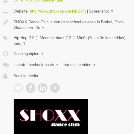
E-mail › SHOXX Dance Club
Website:
http://www.shoxxdanceclub.com
|
Screenshot
▼
SHOXX Dance Club is een dansschool gelegen in Brakel, Oost-
Vlaanderen. De
▼
Hip-Hop (12+), Moderne dans (12+), Mini's (2e en 3e kleuterklas),
Kids
▼
Openingstijden
▼
Laatste facebook posts
▼
|
Introductie video
▼
Sociale media: