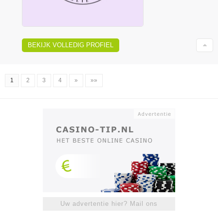
BEKIJK VOLLEDIG PROFIEL
1
2
3
4
»
»»
Uw advertentie hier? Mail ons