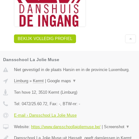
BEKIJK VOLLEDIG PROFIEL
Dansschool La Jolie Muse
Niet gevestigd in de plaats Harsin en in de provincie Luxemburg.
Limburg
»
Kermt
|
Google maps
▼
Ten hove 12
,
3510
Kermt
(
Limburg
)
Tel:
0472/25.60.72
, Fax:
-
, BTW-nr:
-
E-mail › Dansschool La Jolie Muse
Website:
https://www.dansschoollajoliemuse.be/
|
Screenshot
▼
Dansschool La Jolie Muse uit Hasselt, geeft danslessen in Kermt