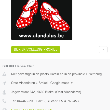
BEKIJK VOLLEDIG PROFIEL
SHOXX Dance Club
Niet gevestigd in de plaats Harsin en in de provincie Luxemburg.
Oost-Vlaanderen
»
Brakel
|
Google maps
▼
Jagersstraat 64A
,
9660
Brakel
(
Oost-Vlaanderen
)
Tel:
0474652206
, Fax:
-
, BTW-nr:
0534.765.453.