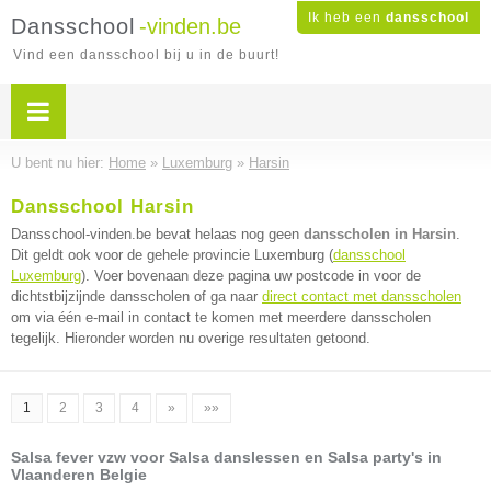
Ik heb een
dansschool
Dansschool
-vinden.be
Vind een dansschool bij u in de buurt!
U bent nu hier:
Home
»
Luxemburg
»
Harsin
Dansschool Harsin
Dansschool-vinden.be bevat helaas nog geen
dansscholen in Harsin
.
Dit geldt ook voor de gehele provincie Luxemburg (
dansschool
Luxemburg
). Voer bovenaan deze pagina uw postcode in voor de
dichtstbijzijnde dansscholen of ga naar
direct contact met dansscholen
om via één e-mail in contact te komen met meerdere dansscholen
tegelijk. Hieronder worden nu overige resultaten getoond.
1
2
3
4
»
»»
Salsa fever vzw voor Salsa danslessen en Salsa party's in
Vlaanderen Belgie