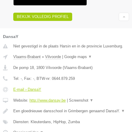
BEKIJK VOLLEDIG PROFIEL
DansaY
Niet gevestigd in de plaats Harsin en in de provincie Luxemburg.
Vlaams-Brabant
»
Vilvoorde
|
Google maps
▼
De pomp 18
,
1800
Vilvoorde
(
Vlaams-Brabant
)
Tel:
-
, Fax:
-
, BTW-nr:
0644.879.259
E-mail › DansaY
Website:
http://www.dansay.be
|
Screenshot
▼
Een gloednieuwe dansschool in Grimbergen genaamd DansaY.
▼
Diensten: Kleuterdans, HipHop, Zumba