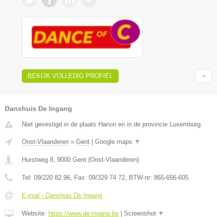
BEKIJK VOLLEDIG PROFIEL
Danshuis De Ingang
Niet gevestigd in de plaats Harsin en in de provincie Luxemburg.
Oost-Vlaanderen
»
Gent
|
Google maps
▼
Hurstweg 8
,
9000
Gent
(
Oost-Vlaanderen
)
Tel:
09/220 82 96
, Fax:
09/329 74 72
, BTW-nr:
865-656-605
E-mail › Danshuis De Ingang
Website:
https://www.de-ingang.be
|
Screenshot
▼