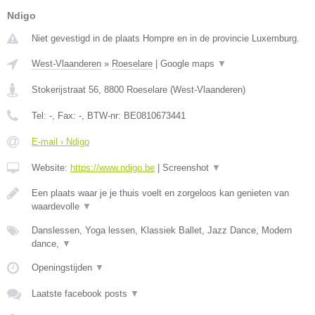
Ndigo
Niet gevestigd in de plaats Hompre en in de provincie Luxemburg.
West-Vlaanderen
»
Roeselare
|
Google maps
▼
Stokerijstraat 56
,
8800
Roeselare
(
West-Vlaanderen
)
Tel:
-
, Fax:
-
, BTW-nr:
BE0810673441
E-mail › Ndigo
Website:
https://www.ndigo.be
|
Screenshot
▼
Een plaats waar je je thuis voelt en zorgeloos kan genieten van
waardevolle
▼
Danslessen, Yoga lessen, Klassiek Ballet, Jazz Dance, Modern
dance,
▼
Openingstijden
▼
Laatste facebook posts
▼