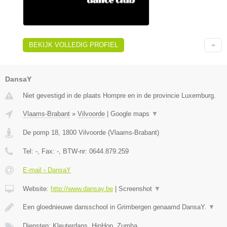
BEKIJK VOLLEDIG PROFIEL
DansaY
Niet gevestigd in de plaats Hompre en in de provincie Luxemburg.
Vlaams-Brabant
»
Vilvoorde
|
Google maps
▼
De pomp 18
,
1800
Vilvoorde
(
Vlaams-Brabant
)
Tel:
-
, Fax:
-
, BTW-nr:
0644.879.259
E-mail › DansaY
Website:
http://www.dansay.be
|
Screenshot
▼
Een gloednieuwe dansschool in Grimbergen genaamd DansaY.
▼
Diensten: Kleuterdans, HipHop, Zumba