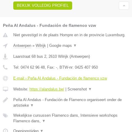
BEKIJK VOLLEDIG PROFIEL
Peña Al Andalus - Fundación de flamenco vzw
Niet gevestigd in de plaats Hompre en in de provincie Luxemburg.
Antwerpen
»
Wilrijk
|
Google maps
▼
Laarstraat 68 bus 2
,
2610
Wilrijk
(
Antwerpen
)
Tel:
0474 62 96 48
, Fax:
-
, BTW-nr:
0425 407 950
E-mail › Peña Al Andalus - Fundación de flamenco vzw
Website:
https://alandalus.be/
|
Screenshot
▼
Peña Al Andalus - Fundación de Flamenco organiseert onder de
artistieke
▼
Wekelijkse cursussen Flamenco dans, Intensieve workshops
Flamenco dans,
▼
Openingstijden
▼