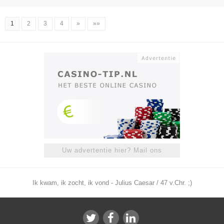
1
2
3
4
»
»»
Uw advertentie hier? Mail ons
Ik kwam, ik zocht, ik vond - Julius Caesar / 47 v.Chr. ;)