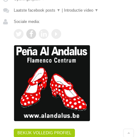
Laatste facebook posts
▼
|
Introductie video
▼
Sociale media:
BEKIJK VOLLEDIG PROFIEL