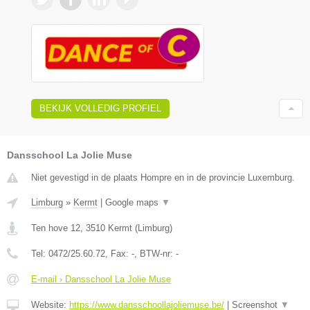
BEKIJK VOLLEDIG PROFIEL
Dansschool La Jolie Muse
Niet gevestigd in de plaats Hompre en in de provincie Luxemburg.
Limburg
»
Kermt
|
Google maps
▼
Ten hove 12
,
3510
Kermt
(
Limburg
)
Tel:
0472/25.60.72
, Fax:
-
, BTW-nr:
-
E-mail › Dansschool La Jolie Muse
Website:
https://www.dansschoollajoliemuse.be/
|
Screenshot
▼