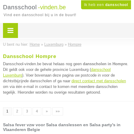
Ik heb een
dansschool
Dansschool
-vinden.be
Vind een dansschool bij u in de buurt!
U bent nu hier:
Home
»
Luxemburg
»
Hompre
Dansschool Hompre
Dansschool-vinden.be bevat helaas nog geen
dansscholen in Hompre
.
Dit geldt ook voor de gehele provincie Luxemburg (
dansschool
Luxemburg
). Voer bovenaan deze pagina uw postcode in voor de
dichtstbijzijnde dansscholen of ga naar
direct contact met dansscholen
om via één e-mail in contact te komen met meerdere dansscholen
tegelijk. Hieronder worden nu overige resultaten getoond.
1
2
3
4
»
»»
Salsa fever vzw voor Salsa danslessen en Salsa party's in
Vlaanderen Belgie