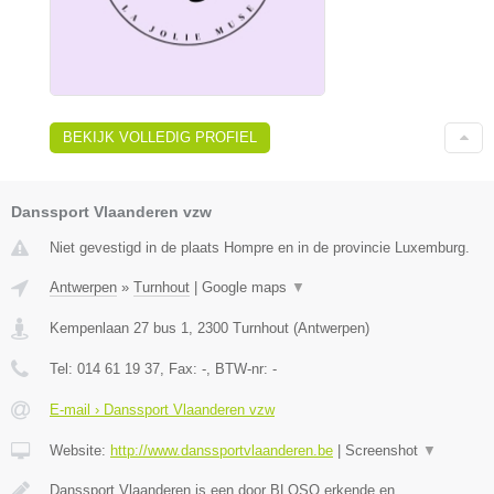
BEKIJK VOLLEDIG PROFIEL
Danssport Vlaanderen vzw
Niet gevestigd in de plaats Hompre en in de provincie Luxemburg.
Antwerpen
»
Turnhout
|
Google maps
▼
Kempenlaan 27 bus 1
,
2300
Turnhout
(
Antwerpen
)
Tel:
014 61 19 37
, Fax:
-
, BTW-nr:
-
E-mail › Danssport Vlaanderen vzw
Website:
http://www.danssportvlaanderen.be
|
Screenshot
▼
Danssport Vlaanderen is een door BLOSO erkende en