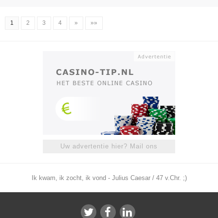
1
2
3
4
»
»»
Uw advertentie hier? Mail ons
Ik kwam, ik zocht, ik vond - Julius Caesar / 47 v.Chr. ;)