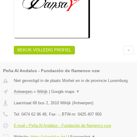
BEKIJK VOLLEDIG PROFIEL
Peña Al Andalus - Fundación de flamenco vzw
Niet gevestigd in de plaats Morhet en in de provincie Luxemburg.
Antwerpen
»
Wilrijk
|
Google maps
▼
Laarstraat 68 bus 2
,
2610
Wilrijk
(
Antwerpen
)
Tel:
0474 62 96 48
, Fax:
-
, BTW-nr:
0425 407 950
E-mail › Peña Al Andalus - Fundación de flamenco vzw
Website:
https://alandalus.be/
|
Screenshot
▼