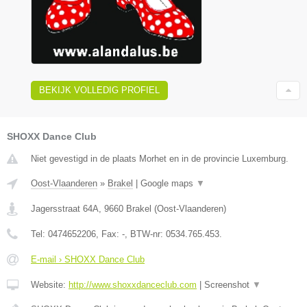
BEKIJK VOLLEDIG PROFIEL
SHOXX Dance Club
Niet gevestigd in de plaats Morhet en in de provincie Luxemburg.
Oost-Vlaanderen
»
Brakel
|
Google maps
▼
Jagersstraat 64A
,
9660
Brakel
(
Oost-Vlaanderen
)
Tel:
0474652206
, Fax:
-
, BTW-nr:
0534.765.453.
E-mail › SHOXX Dance Club
Website:
http://www.shoxxdanceclub.com
|
Screenshot
▼