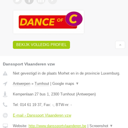
BEKIJK VOLLEDIG PROFIEL
Danssport Vlaanderen vzw
Niet gevestigd in de plaats Morhet en in de provincie Luxemburg.
Antwerpen
»
Turnhout
|
Google maps
▼
Kempenlaan 27 bus 1
,
2300
Turnhout
(
Antwerpen
)
Tel:
014 61 19 37
, Fax:
-
, BTW-nr:
-
E-mail › Danssport Vlaanderen vzw
Website:
http://www.danssportvlaanderen.be
|
Screenshot
▼