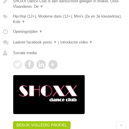
SHOXX Dance Club is een dansschool gelegen in Brakel, Oost-
Vlaanderen. De
▼
Hip-Hop (12+), Moderne dans (12+), Mini's (2e en 3e kleuterklas),
Kids
▼
Openingstijden
▼
Laatste facebook posts
▼
|
Introductie video
▼
Sociale media:
BEKIJK VOLLEDIG PROFIEL