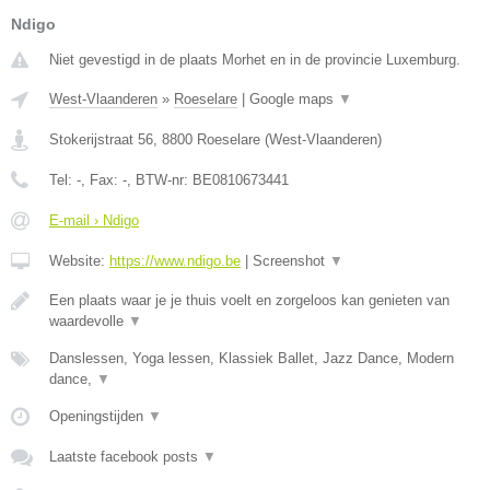
Ndigo
Niet gevestigd in de plaats Morhet en in de provincie Luxemburg.
West-Vlaanderen
»
Roeselare
|
Google maps
▼
Stokerijstraat 56
,
8800
Roeselare
(
West-Vlaanderen
)
Tel:
-
, Fax:
-
, BTW-nr:
BE0810673441
E-mail › Ndigo
Website:
https://www.ndigo.be
|
Screenshot
▼
Een plaats waar je je thuis voelt en zorgeloos kan genieten van
waardevolle
▼
Danslessen, Yoga lessen, Klassiek Ballet, Jazz Dance, Modern
dance,
▼
Openingstijden
▼
Laatste facebook posts
▼