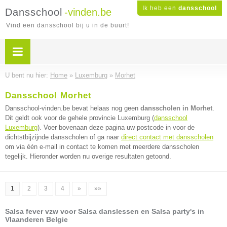
Ik heb een
dansschool
Dansschool
-vinden.be
Vind een dansschool bij u in de buurt!
U bent nu hier:
Home
»
Luxemburg
»
Morhet
Dansschool Morhet
Dansschool-vinden.be bevat helaas nog geen
dansscholen in Morhet
.
Dit geldt ook voor de gehele provincie Luxemburg (
dansschool
Luxemburg
). Voer bovenaan deze pagina uw postcode in voor de
dichtstbijzijnde dansscholen of ga naar
direct contact met dansscholen
om via één e-mail in contact te komen met meerdere dansscholen
tegelijk. Hieronder worden nu overige resultaten getoond.
1
2
3
4
»
»»
Salsa fever vzw voor Salsa danslessen en Salsa party's in
Vlaanderen Belgie