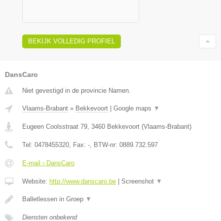
BEKIJK VOLLEDIG PROFIEL
DansCaro
Niet gevestigd in de provincie Namen.
Vlaams-Brabant
»
Bekkevoort
|
Google maps
▼
Eugeen Coolsstraat 79
,
3460
Bekkevoort
(
Vlaams-Brabant
)
Tel:
0478455320
, Fax:
-
, BTW-nr:
0889.732.597
E-mail › DansCaro
Website:
http://www.danscaro.be
|
Screenshot
▼
Balletlessen in Groep
▼
Diensten onbekend