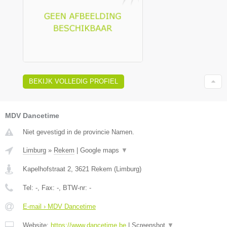
BEKIJK VOLLEDIG PROFIEL
MDV Dancetime
Niet gevestigd in de provincie Namen.
Limburg
»
Rekem
|
Google maps
▼
Kapelhofstraat 2
,
3621
Rekem
(
Limburg
)
Tel:
-
, Fax:
-
, BTW-nr:
-
E-mail › MDV Dancetime
Website:
https://www.dancetime.be
|
Screenshot
▼