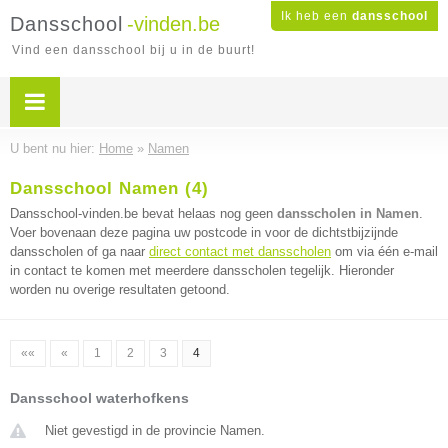
Ik heb een
dansschool
Dansschool
-vinden.be
Vind een dansschool bij u in de buurt!
U bent nu hier:
Home
»
Namen
Dansschool Namen (4)
Dansschool-vinden.be bevat helaas nog geen
dansscholen in Namen
.
Voer bovenaan deze pagina uw postcode in voor de dichtstbijzijnde
dansscholen of ga naar
direct contact met dansscholen
om via één e-mail
in contact te komen met meerdere dansscholen tegelijk. Hieronder
worden nu overige resultaten getoond.
««
«
1
2
3
4
Dansschool waterhofkens
Niet gevestigd in de provincie Namen.