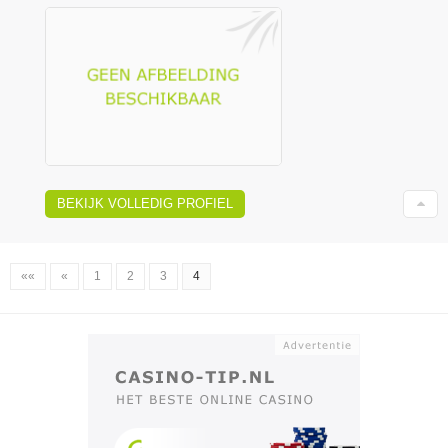
BEKIJK VOLLEDIG PROFIEL
««
«
1
2
3
4