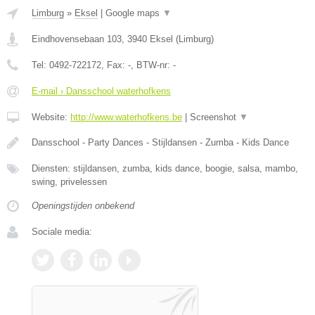
Limburg
»
Eksel
|
Google maps
▼
Eindhovensebaan 103
,
3940
Eksel
(
Limburg
)
Tel:
0492-722172
, Fax:
-
, BTW-nr:
-
E-mail › Dansschool waterhofkens
Website:
http://www.waterhofkens.be
|
Screenshot
▼
Dansschool - Party Dances - Stijldansen - Zumba - Kids Dance
Diensten: stijldansen, zumba, kids dance, boogie, salsa, mambo,
swing, privelessen
Openingstijden onbekend
Sociale media: