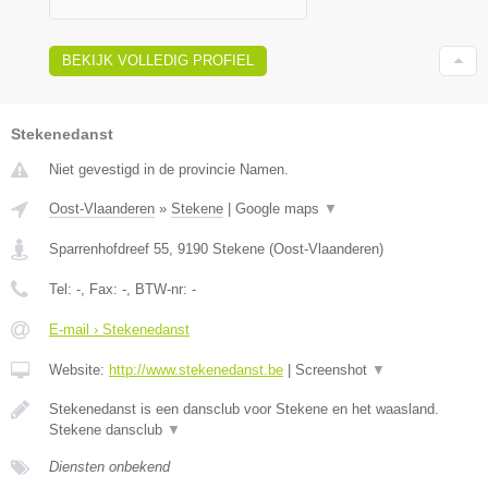
BEKIJK VOLLEDIG PROFIEL
Stekenedanst
Niet gevestigd in de provincie Namen.
Oost-Vlaanderen
»
Stekene
|
Google maps
▼
Sparrenhofdreef 55
,
9190
Stekene
(
Oost-Vlaanderen
)
Tel:
-
, Fax:
-
, BTW-nr:
-
E-mail › Stekenedanst
Website:
http://www.stekenedanst.be
|
Screenshot
▼
Stekenedanst is een dansclub voor Stekene en het waasland.
Stekene dansclub
▼
Diensten onbekend