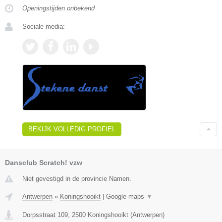
Openingstijden onbekend
Sociale media:
BEKIJK VOLLEDIG PROFIEL
Dansclub Scratch! vzw
Niet gevestigd in de provincie Namen.
Antwerpen
»
Koningshooikt
|
Google maps
▼
Dorpsstraat 109
,
2500
Koningshooikt
(
Antwerpen
)