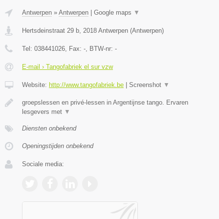
Antwerpen
»
Antwerpen
|
Google maps
▼
Hertsdeinstraat 29 b
,
2018
Antwerpen
(
Antwerpen
)
Tel:
038441026
, Fax:
-
, BTW-nr:
-
E-mail › Tangofabriek el sur vzw
Website:
http://www.tangofabriek.be
|
Screenshot
▼
groepslessen en privé-lessen in Argentijnse tango. Ervaren
lesgevers met
▼
Diensten onbekend
Openingstijden onbekend
Sociale media: