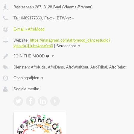
Baalsebaan 287
,
3128
Baal
(
Vlaams-Brabant
)
Tel:
0489177360
, Fax:
-
, BTW-nr:
-
E-mail › AfroMood
Website:
https://instagram.com/afromood_dancestudio?
igshid=1j1ubs4prw0m0
|
Screenshot
▼
JOIN THE MOOD ❤️
▼
Diensten: AfroKids, AfroDans, AfroWorKout, AfroTribal, AfroRelax
Openingstijden
▼
Sociale media: