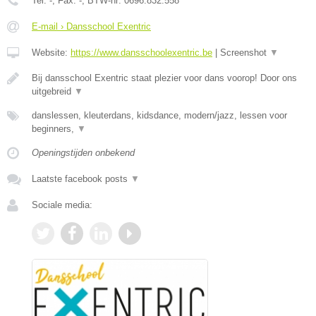
Tel:
-
, Fax:
-
, BTW-nr:
0696.832.558
E-mail › Dansschool Exentric
Website:
https://www.dansschoolexentric.be
|
Screenshot
▼
Bij dansschool Exentric staat plezier voor dans voorop! Door ons
uitgebreid
▼
danslessen, kleuterdans, kidsdance, modern/jazz, lessen voor
beginners,
▼
Openingstijden onbekend
Laatste facebook posts
▼
Sociale media: