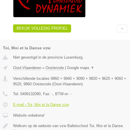
BEKIJK VOLLEDIG PROFIEL
Toi, Moi et la Danse vzw
Niet gevestigd in de provincie Luxemburg.
Oost-Vlaanderen
»
Oosterzele
|
Google maps
▼
Verschillende locaties 9860 + 9940 + 9090 + 9820 + 9620 + 9060 +
9520
,
9860
Oosterzele
(
Oost-Vlaanderen
)
Tel:
0499132090
, Fax:
-
, BTW-nr:
-
E-mail › Toi, Moi et la Danse vzw
Website onbekend
Welkom op de website van vzw Balletschool Toi, Moi et la Danse.