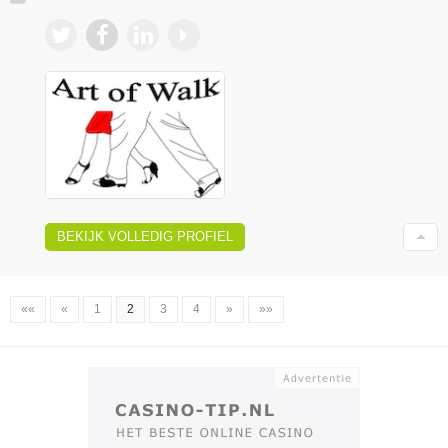
BEKIJK VOLLEDIG PROFIEL
««
«
1
2
3
4
»
»»