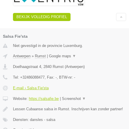
BEKIJK VOLLEDIG PROFIEL
Salsa Fie'sta
Niet gevestigd in de provincie Luxemburg.
Antwerpen
»
Rumst
|
Google maps
▼
Doelhaagstraat 4
,
2840
Rumst
(
Antwerpen
)
Tel:
+32486088477
, Fax:
-
, BTW-nr:
-
E-mail › Salsa Fie'sta
Website:
https://salsafie.be
|
Screenshot
▼
Lessen Cubaanse salsa in Rumst. Inschrijven kan zonder partner!
Diensten: dansles - salsa