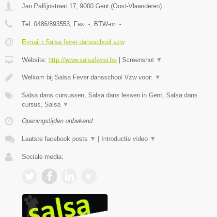
Jan Palfijnstraat 17
,
9000
Gent
(
Oost-Vlaanderen
)
Tel:
0486/893553
, Fax:
-
, BTW-nr:
-
E-mail › Salsa fever dansschool vzw
Website:
http://www.salsafever.be
|
Screenshot
▼
Welkom bij Salsa Fever dansschool Vzw voor:
▼
Salsa dans cursussen, Salsa dans lessen in Gent, Salsa dans
cursus, Salsa
▼
Openingstijden onbekend
Laatste facebook posts
▼
|
Introductie video
▼
Sociale media: