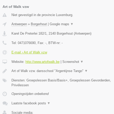
Art of Walk vzw
Niet gevestigd in de provincie Luxemburg.
Antwerpen
»
Borgerhout
|
Google maps
▼
Karel De Preterlei 182/1
,
2140
Borgerhout
(
Antwerpen
)
Tel:
0471076690
, Fax:
-
, BTW-nr:
-
E-mail › Art of Walk vzw
Website:
http://www.artofwalk.be
|
Screenshot
▼
Art of Walk vzw. dansschool "Argentijnse Tango"
▼
Diensten: Groepslessen Basis/Basis+, Groepslessen Gevorderden,
Privélessen
Openingstijden onbekend
Laatste facebook posts
▼
Sociale media: