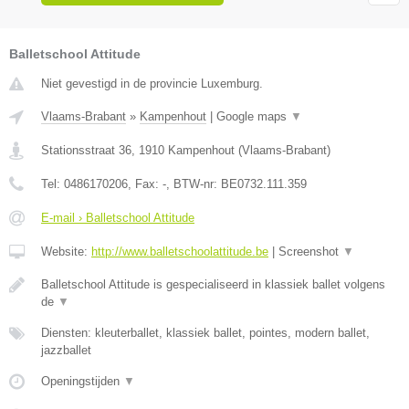
Balletschool Attitude
Niet gevestigd in de provincie Luxemburg.
Vlaams-Brabant
»
Kampenhout
|
Google maps
▼
Stationsstraat 36
,
1910
Kampenhout
(
Vlaams-Brabant
)
Tel:
0486170206
, Fax:
-
, BTW-nr:
BE0732.111.359
E-mail › Balletschool Attitude
Website:
http://www.balletschoolattitude.be
|
Screenshot
▼
Balletschool Attitude is gespecialiseerd in klassiek ballet volgens
de
▼
Diensten: kleuterballet, klassiek ballet, pointes, modern ballet,
jazzballet
Openingstijden
▼