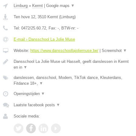
Limburg
»
Kermt
|
Google maps
▼
Ten hove 12
,
3510
Kermt
(
Limburg
)
Tel:
0472/25.60.72
, Fax:
-
, BTW-nr:
-
E-mail › Dansschool La Jolie Muse
Website:
https://www.dansschoollajoliemuse.be/
|
Screenshot
▼
Dansschool La Jolie Muse uit Hasselt, geeft danslessen in Kermt
en in
▼
danslessen, dansschool, Modern, TikTok dance, Kleuterdans,
Fitdance 18+,
▼
Openingstijden
▼
Laatste facebook posts
▼
Sociale media: