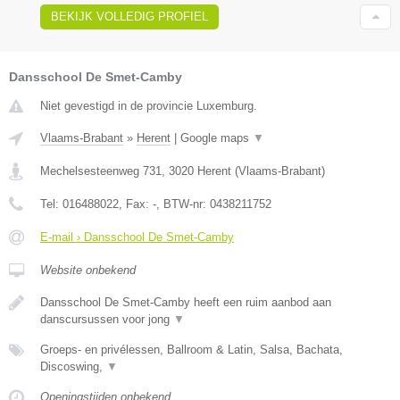
BEKIJK VOLLEDIG PROFIEL
Dansschool De Smet-Camby
Niet gevestigd in de provincie Luxemburg.
Vlaams-Brabant
»
Herent
|
Google maps
▼
Mechelsesteenweg 731
,
3020
Herent
(
Vlaams-Brabant
)
Tel:
016488022
, Fax:
-
, BTW-nr:
0438211752
E-mail › Dansschool De Smet-Camby
Website onbekend
Dansschool De Smet-Camby heeft een ruim aanbod aan
danscursussen voor jong
▼
Groeps- en privélessen, Ballroom & Latin, Salsa, Bachata,
Discoswing,
▼
Openingstijden onbekend