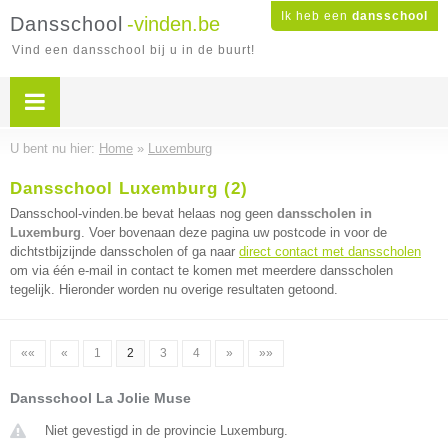
Ik heb een
dansschool
Dansschool
-vinden.be
Vind een dansschool bij u in de buurt!
U bent nu hier:
Home
»
Luxemburg
Dansschool Luxemburg (2)
Dansschool-vinden.be bevat helaas nog geen
dansscholen in
Luxemburg
. Voer bovenaan deze pagina uw postcode in voor de
dichtstbijzijnde dansscholen of ga naar
direct contact met dansscholen
om via één e-mail in contact te komen met meerdere dansscholen
tegelijk. Hieronder worden nu overige resultaten getoond.
««
«
1
2
3
4
»
»»
Dansschool La Jolie Muse
Niet gevestigd in de provincie Luxemburg.