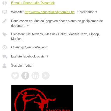
E-mail › Dansstudio Dynamiek
Website:
http://www.dansstudiodynamiek.be
|
Screenshot
▼
Danslessen en Musical gegeven door ervaren en gediplomeerde
docenten.
▼
Diensten: Kleuterdans, Klassiek Ballet, Modern Jazz, Hiphop,
Musical
Openingstijden onbekend
Laatste facebook posts
▼
Sociale media: